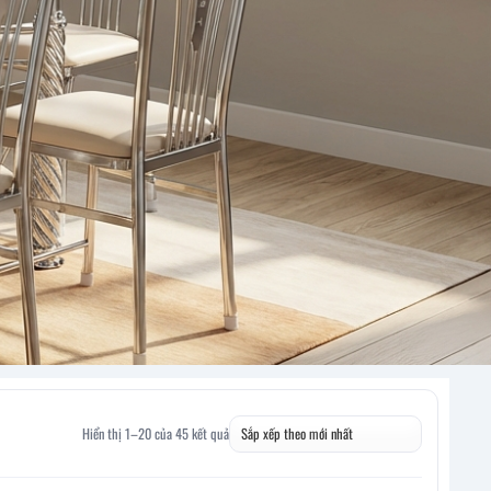
Hiển thị 1–20 của 45 kết quả
Đã
sắp
xếp