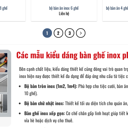
 8 ghế
bộ bàn ăn inox 6 ghế
bộ bàn ăn 4 g
Liên hệ
1
2
3
Các mẫu kiểu dáng bàn ghế inox p
Bên cạnh chất liệu, kiểu dáng thiết kế cũng đóng vai trò quan tr
inox hiện nay được thiết kế đa dạng để đáp ứng nhu cầu từ tiệc c
Bộ bàn tròn inox (1m2, 1m4):
Phù hợp cho tiệc cưới, bàn ăn
10 ghế).
Bộ bàn chữ nhật inox:
Thiết kế tối ưu diện tích cho quán ăn
Bàn ghế inox xếp gọn:
Cơ chế chân gấp linh hoạt giúp tiết 
vỉa hè hoặc dịch vụ cho thuê.