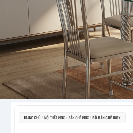
TRANG CHỦ
/
NỘI THẤT INOX
/
BÀN GHẾ INOX
/
BỘ BÀN GHẾ INOX