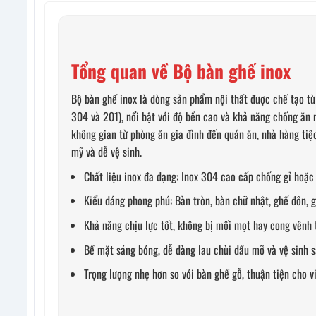
Tổng quan về Bộ bàn ghế inox
Bộ bàn ghế inox là dòng sản phẩm nội thất được chế tạo từ
304 và 201), nổi bật với độ bền cao và khả năng chống ăn m
không gian từ phòng ăn gia đình đến quán ăn, nhà hàng tiệ
mỹ và dễ vệ sinh.
Chất liệu inox đa dạng: Inox 304 cao cấp chống gỉ hoặc 
Kiểu dáng phong phú: Bàn tròn, bàn chữ nhật, ghế đôn, 
Khả năng chịu lực tốt, không bị mối mọt hay cong vênh t
Bề mặt sáng bóng, dễ dàng lau chùi dầu mỡ và vệ sinh s
Trọng lượng nhẹ hơn so với bàn ghế gỗ, thuận tiện cho v