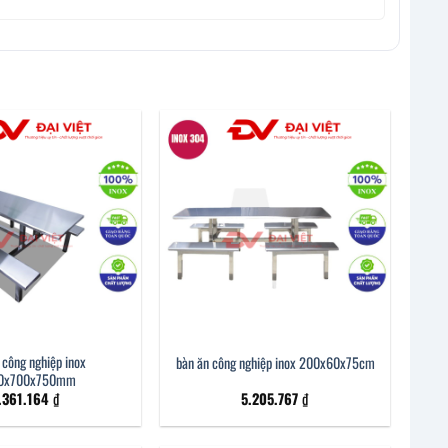
 công nghiệp inox
bàn ăn công nghiệp inox 200x60x75cm
0x700x750mm
.361.164
₫
5.205.767
₫