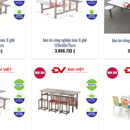
inox 8 ghế
bàn ăn công nghiệp inox 8 ghế
bàn ăn công 
5cm
120x60x75cm
3
₫
3.866.733
₫
3