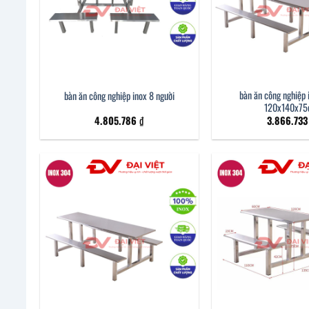
bàn ăn công nghiệp 
bàn ăn công nghiệp inox 8 người
120x140x7
4.805.786
₫
3.866.73