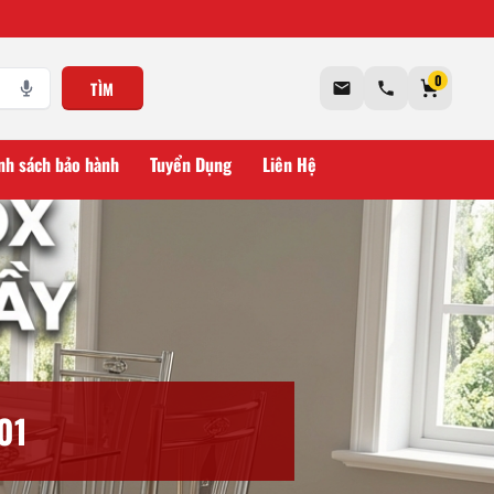
0
TÌM
nh sách bảo hành
Tuyển Dụng
Liên Hệ
01