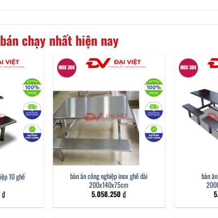
bán chạy nhất hiện nay
bàn ăn công nghiệp inox ghế dài
bàn ăn
iệp 10 ghế
200x140x75cm
200
9
₫
5.058.250
₫
5