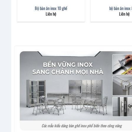
Bộ bàn ăn inox 10 ghế
bộ bàn ăn inox
Liên hệ
Liên hệ
Các mẫu kiểu dáng bàn ghế inox phổ biến theo công năng