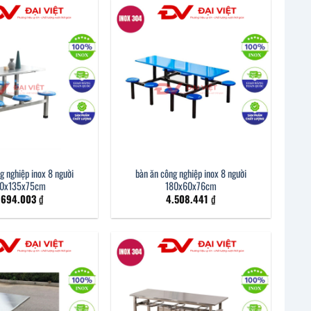
g nghiệp inox 8 người
bàn ăn công nghiệp inox 8 người
0x135x75cm
180x60x76cm
.694.003
₫
4.508.441
₫