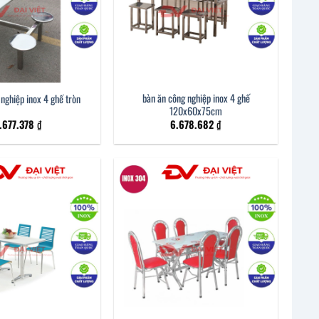
bàn ăn công nghiệp inox 4 ghế
nghiệp inox 4 ghế tròn
120x60x75cm
.677.378
₫
6.678.682
₫