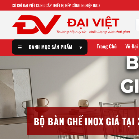
CƠ KHÍ ĐẠI VIỆT CUNG CẤP THIẾT BỊ BẾP CÔNG NGHIỆP INOX
Trang Chủ
Về Đại
☰
DANH MỤC SẢN PHẨM
▾
BỘ BÀN GHẾ INOX GIÁ TẠI