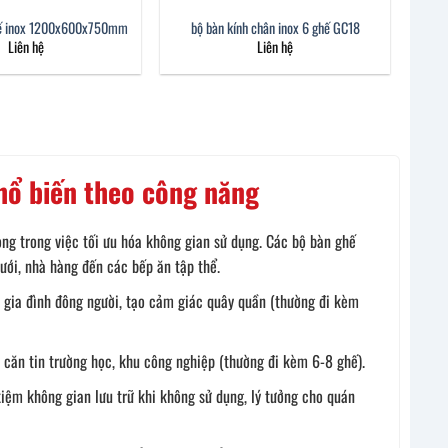
hế inox 1200x600x750mm
bộ bàn kính chân inox 6 ghế GC18
Liên hệ
Liên hệ
hổ biến theo công năng
ọng trong việc tối ưu hóa không gian sử dụng. Các bộ bàn ghế
ưới, nhà hàng đến các bếp ăn tập thể.
 gia đình đông người, tạo cảm giác quây quần (thường đi kèm
, căn tin trường học, khu công nghiệp (thường đi kèm 6-8 ghế).
kiệm không gian lưu trữ khi không sử dụng, lý tưởng cho quán