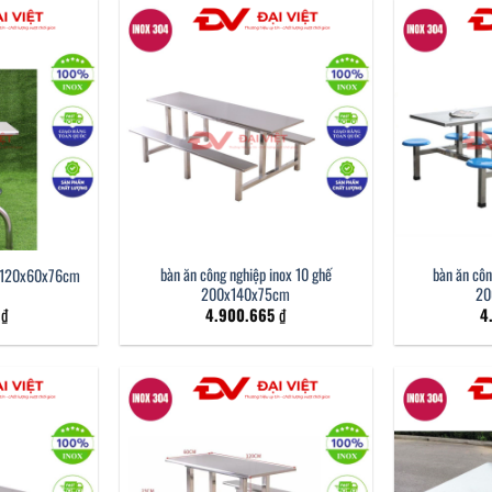
bàn ăn công nghiệp inox 10 ghế
bàn ăn côn
x 120x60x76cm
200x140x75cm
20
3
₫
4.900.665
₫
4