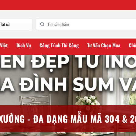
 Việt
Dịch Vụ
Công Trình Thi Công
Tư Vấn Chọn Mua
Chí
 XƯỞNG - ĐA DẠNG MẪU MÃ 304 & 2