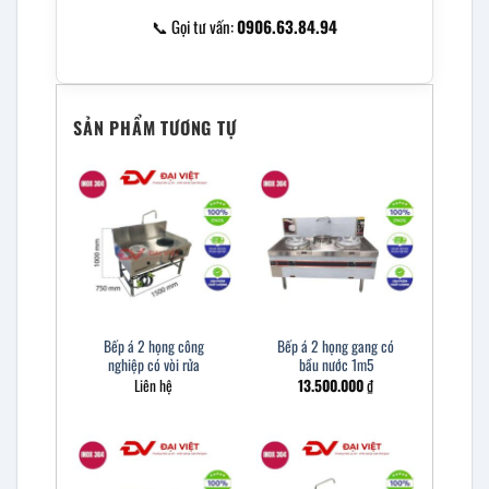
📞 Gọi tư vấn:
0906.63.84.94
SẢN PHẨM TƯƠNG TỰ
Bếp á 2 họng công
Bếp á 2 họng gang có
nghiệp có vòi rửa
bầu nước 1m5
Liên hệ
13.500.000
₫