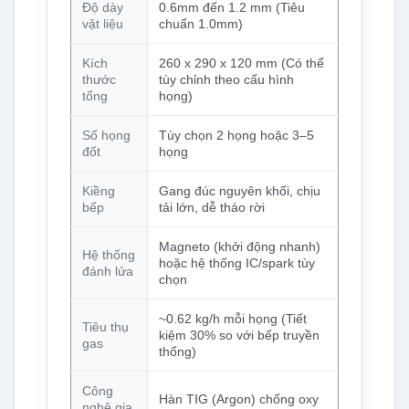
Độ dày
0.6mm đến 1.2 mm (Tiêu
vật liệu
chuẩn 1.0mm)
Kích
260 x 290 x 120 mm (Có thể
thước
tùy chỉnh theo cấu hình
tổng
họng)
Số họng
Tùy chọn 2 họng hoặc 3–5
đốt
họng
Kiềng
Gang đúc nguyên khối, chịu
bếp
tải lớn, dễ tháo rời
Magneto (khởi động nhanh)
Hệ thống
hoặc hệ thống IC/spark tùy
đánh lửa
chọn
~0.62 kg/h mỗi họng (Tiết
Tiêu thụ
kiệm 30% so với bếp truyền
gas
thống)
Công
Hàn TIG (Argon) chống oxy
nghệ gia