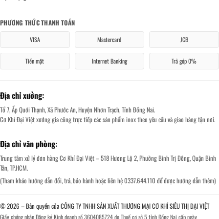
PHƯƠNG THỨC THANH TOÁN
VISA
Mastercard
JCB
Tiền mặt
Internet Banking
Trả góp 0%
Địa chỉ xưởng:
Tổ 7, Ấp Quới Thạnh, Xã Phước An, Huyện Nhơn Trạch, Tỉnh Đồng Nai.
Cơ Khí Đại Việt xưởng gia công trực tiếp các sản phẩm inox theo yêu cầu và giao hàng tận nơi.
Địa chỉ văn phòng:
Trung tâm xử lý đơn hàng Cơ Khí Đại Việt – 518 Hương Lộ 2, Phường Bình Trị Đông, Quận Bình
Tân, TP.HCM.
(Tham khảo hướng dẫn đổi, trả, bảo hành hoặc liên hệ 0337.644.110 để được hướng dẫn thêm)
© 2026 – Bản quyền của CÔNG TY TNHH SẢN XUẤT THƯƠNG MẠI CƠ KHÍ SIÊU THỊ ĐẠI VIỆT
Giấy chứng nhận Đăng ký Kinh doanh số 3604085724 do Thuế cơ sở 5 tỉnh Đồng Nai cấp ngày