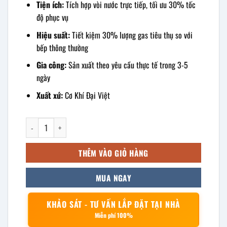
Tiện ích:
Tích hợp vòi nước trực tiếp, tối ưu 30% tốc
độ phục vụ
Hiệu suất:
Tiết kiệm 30% lượng gas tiêu thụ so với
bếp thông thường
Gia công:
Sản xuất theo yêu cầu thực tế trong 3-5
ngày
Xuất xứ:
Cơ Khí Đại Việt
Bếp ga công nghiệp nhật bản kèm vòi số lượng
THÊM VÀO GIỎ HÀNG
MUA NGAY
KHẢO SÁT - TƯ VẤN LẮP ĐẶT TẠI NHÀ
Miễn phí 100%