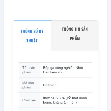
THÔNG TIN SẢN
THÔNG SỐ KỸ
PHẨM
THUẬT
Tên sản
Bếp ga công nghiệp Nhật
phẩm
Bản kèm vòi
Mã sản
CKDV-09
phẩm
Inox SUS 304 (Bề mặt đánh
Chất liệu
bóng, kháng ăn mòn)