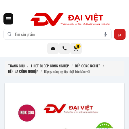
CƠ KHÍ ĐẠI VIỆT CUNG CẤP THIẾT BỊ BẾP CÔNG NGHIỆP INOX
0
TRANG CHỦ
/
THIẾT BỊ BẾP CÔNG NGHIỆP
/
BẾP CÔNG NGHIỆP
/
BẾP GA CÔNG NGHIỆP
/
Bếp ga công nghiệp nhật bản kèm vòi