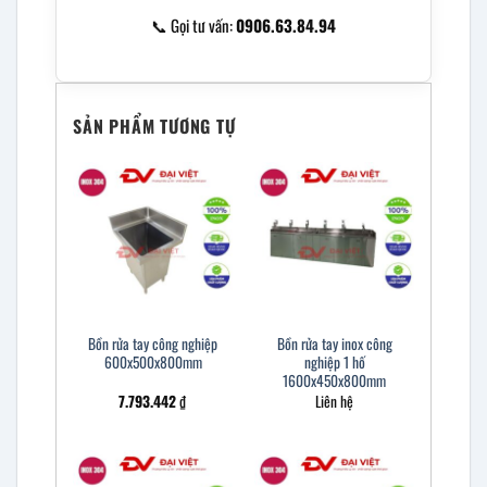
📞 Gọi tư vấn:
0906.63.84.94
SẢN PHẨM TƯƠNG TỰ
Bồn rửa tay công nghiệp
Bồn rửa tay inox công
600x500x800mm
nghiệp 1 hố
1600x450x800mm
7.793.442
₫
Liên hệ