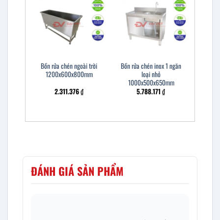
Bồn rửa chén ngoài trời
Bồn rửa chén inox 1 ngăn
1200x600x800mm
loại nhỏ
1000x500x650mm
2.311.376
₫
5.788.171
₫
ĐÁNH GIÁ SẢN PHẨM