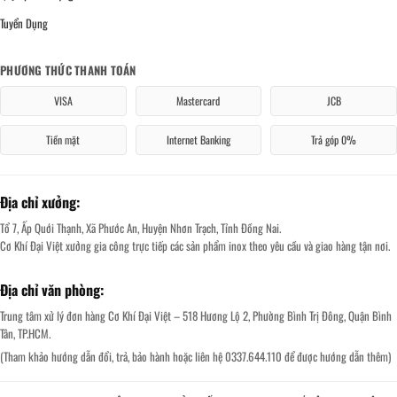
Tuyển Dụng
PHƯƠNG THỨC THANH TOÁN
VISA
Mastercard
JCB
Tiền mặt
Internet Banking
Trả góp 0%
Địa chỉ xưởng:
Tổ 7, Ấp Quới Thạnh, Xã Phước An, Huyện Nhơn Trạch, Tỉnh Đồng Nai.
Cơ Khí Đại Việt xưởng gia công trực tiếp các sản phẩm inox theo yêu cầu và giao hàng tận nơi.
Địa chỉ văn phòng:
Trung tâm xử lý đơn hàng Cơ Khí Đại Việt – 518 Hương Lộ 2, Phường Bình Trị Đông, Quận Bình
Tân, TP.HCM.
(Tham khảo hướng dẫn đổi, trả, bảo hành hoặc liên hệ 0337.644.110 để được hướng dẫn thêm)