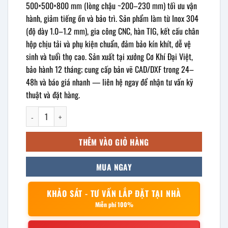
500×500×800 mm (lòng chậu ~200–230 mm) tối ưu vận
hành, giảm tiếng ồn và bảo trì. Sản phẩm làm từ Inox 304
(độ dày 1.0–1.2 mm), gia công CNC, hàn TIG, kết cấu chân
hộp chịu tải và phụ kiện chuẩn, đảm bảo kín khít, dễ vệ
sinh và tuổi thọ cao. Sản xuất tại xưởng Cơ Khí Đại Việt,
bảo hành 12 tháng; cung cấp bản vẽ CAD/DXF trong 24–
48h và báo giá nhanh — liên hệ ngay để nhận tư vấn kỹ
thuật và đặt hàng.
Bồn rửa chén 1 hố 500x500x800mm số lượng
THÊM VÀO GIỎ HÀNG
MUA NGAY
KHẢO SÁT - TƯ VẤN LẮP ĐẶT TẠI NHÀ
Miễn phí 100%