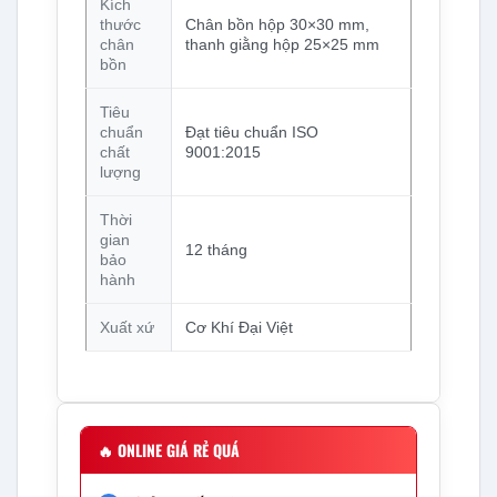
Kích
thước
Chân bồn hộp 30×30 mm,
chân
thanh giằng hộp 25×25 mm
bồn
Tiêu
chuẩn
Đạt tiêu chuẩn ISO
chất
9001:2015
lượng
Thời
gian
12 tháng
bảo
hành
Xuất xứ
Cơ Khí Đại Việt
🔥
ONLINE GIÁ RẺ QUÁ