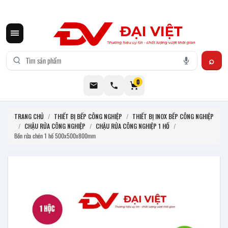
CƠ KHÍ ĐẠI VIỆT CUNG CẤP THIẾT BỊ BẾP CÔNG NGHIỆP INOX
0
TRANG CHỦ
/
THIẾT BỊ BẾP CÔNG NGHIỆP
/
THIẾT BỊ INOX BẾP CÔNG NGHIỆP
/
CHẬU RỬA CÔNG NGHIỆP
/
CHẬU RỬA CÔNG NGHIỆP 1 HỐ
/
Bồn rửa chén 1 hố 500x500x800mm