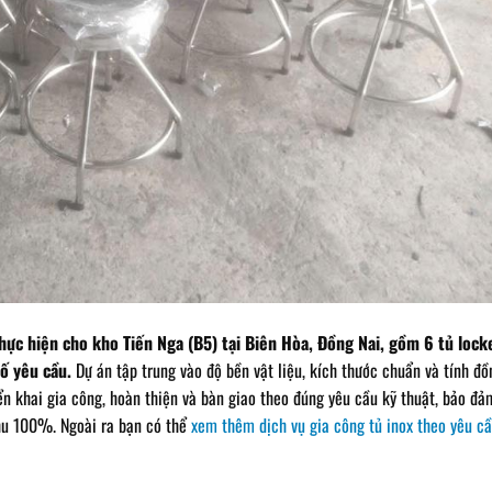
thực hiện cho kho Tiến Nga (B5) tại Biên Hòa, Đồng Nai, gồm 6 tủ lock
ố yêu cầu.
Dự án tập trung vào độ bền vật liệu, kích thước chuẩn và tính đồ
iển khai gia công, hoàn thiện và bàn giao theo đúng yêu cầu kỹ thuật, bảo đả
thu 100%. Ngoài ra bạn có thể
xem thêm dịch vụ gia công tủ inox theo yêu c