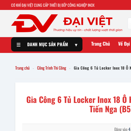
CƠ KHÍ ĐẠI VIỆT CUNG CẤP THIẾT BỊ BẾP CÔNG NGHIỆP INOX
Trang Chủ
Về Đại
☰
DANH MỤC SẢN PHẨM
▾
Trang chủ
Công Trình Thi Công
Gia Công 6 Tủ Locker Inox 18 Ô 
-
-
Gia Công 6 Tủ Locker Inox 18 Ô
Tiến Nga (B5
Đăng vào
4