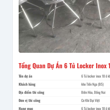
Tổng Quan Dự Án 6 Tủ Locker Inox 
Tên dự án
6 Tủ locker inox 18 ô 
Khách hàng
kho Tiến Nga (B5)
Địa điểm thi công
Biên Hòa, Đồng Nai
Đơn vị thi công
Cơ Khí Đại Việt
Hạng mục
6 Tủ locker inox 18 ô 