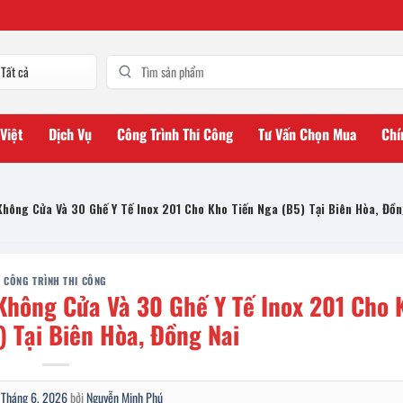
 Việt
Dịch Vụ
Công Trình Thi Công
Tư Vấn Chọn Mua
Chí
Không Cửa Và 30 Ghế Y Tế Inox 201 Cho Kho Tiến Nga (B5) Tại Biên Hòa, Đồn
CÔNG TRÌNH THI CÔNG
 Không Cửa Và 30 Ghế Y Tế Inox 201 Cho 
) Tại Biên Hòa, Đồng Nai
 Tháng 6, 2026
bởi
Nguyễn Minh Phú