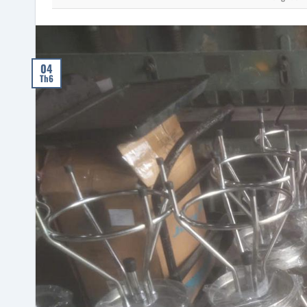
04
Th6