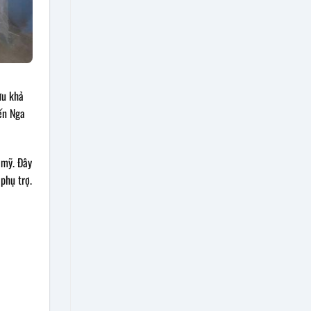
ưu khả
iến Nga
 mỹ. Đây
phụ trợ.