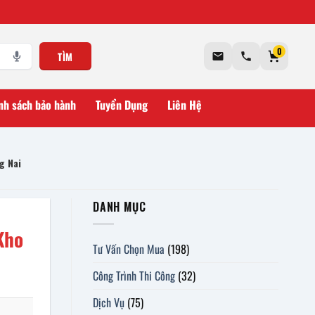
0
TÌM
nh sách bảo hành
Tuyển Dụng
Liên Hệ
g Nai
DANH MỤC
Kho
Tư Vấn Chọn Mua
(198)
Công Trình Thi Công
(32)
Dịch Vụ
(75)