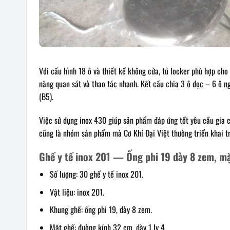
Với cấu hình 18 ô và thiết kế không cửa, tủ locker phù hợp cho
năng quan sát và thao tác nhanh. Kết cấu chia 3 ô dọc – 6 ô ng
(B5).
Việc sử dụng inox 430 giúp sản phẩm đáp ứng tốt yêu cầu gia c
cũng là nhóm sản phẩm mà Cơ Khí Đại Việt thường triển khai 
Ghế y tế inox 201 — Ống phi 19 dày 8 zem, m
Số lượng: 30 ghế y tế inox 201.
Vật liệu: inox 201.
Khung ghế: ống phi 19, dày 8 zem.
Mặt ghế: đường kính 32 cm, dày 1 ly 4.