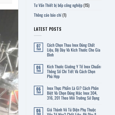
Tư Vấn Thiết bị bếp công nghiệp
(15)
Thông cáo báo chí
(1)
LATEST POSTS
Cách Chọn Thau Inox Đúng Chất
07
Liệu, Độ Dày Và Kích Thước Cho Gia
Th8
Đình
Không
có
Kích Thước Giường Y Tế Inox Chuẩn:
06
bình
luận
Thông Số Chi Tiết Và Cách Chọn
Th8
ở
Phù Hợp
Cách
Chọn
Không
Thau
có
Inox
Inox Thực Phẩm Là Gì? Cách Phân
06
bình
Đúng
luận
Biệt Và Chọn Đúng Mác Inox 304,
Th8
Chất
ở
316, 201 Theo Môi Trường Sử Dụng
Liệu,
Kích
Độ
Thước
Không
Dày
Giường
có
Và
Y
Giá Thành Vỏ Tủ Điện Phụ Thuộc
06
bình
Kích
Tế
luận
Yếu Tố Nào? Chất Liệu, Độ Dày &
Th8
Thước