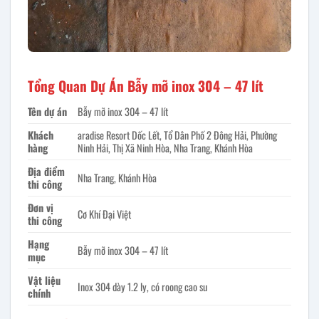
Tổng Quan Dự Án Bẫy mỡ inox 304 – 47 lít
Tên dự án
Bẫy mỡ inox 304 – 47 lít
Khách
aradise Resort Dốc Lết, Tổ Dân Phố 2 Đông Hải, Phường
hàng
Ninh Hải, Thị Xã Ninh Hòa, Nha Trang, Khánh Hòa
Địa điểm
Nha Trang, Khánh Hòa
thi công
Đơn vị
Cơ Khí Đại Việt
thi công
Hạng
Bẫy mỡ inox 304 – 47 lít
mục
Vật liệu
Inox 304 dày 1.2 ly, có roong cao su
chính