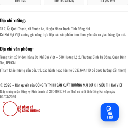
Tiền mặt
Internet Banking
Trả góp 0%
Địa chỉ xưởng:
Tổ 7, Ấp Quới Thạnh, Xã Phước An, Huyện Nhơn Trạch, Tỉnh Đồng Nai.
Cơ Khí Đại Việt xưởng gia công trực tiếp các sản phẩm inox theo yêu cầu và giao hàng tận nơi.
Địa chỉ văn phòng:
Trung tâm xử lý đơn hàng Cơ Khí Đại Việt – 518 Hương Lộ 2, Phường Bình Trị Đông, Quận Bình
Tân, TP.HCM.
(Tham khảo hướng dẫn đổi, trả, bảo hành hoặc liên hệ 0337.644.110 để được hướng dẫn thêm)
© 2026 – Bản quyền của CÔNG TY TNHH SẢN XUẤT THƯƠNG MẠI CƠ KHÍ SIÊU THỊ ĐẠI VIỆT
Giấy chứng nhận Đăng ký Kinh doanh số 3604085724 do Thuế cơ sở 5 tỉnh Đồng Nai cấp ngày
02/03/2026
ĐÃ ĐĂNG KÝ
BỘ CÔNG THƯƠNG
HỖ
TRỢ