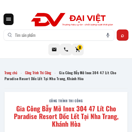
CƠ KHÍ ĐẠI VIỆT CUNG CẤP THIẾT BỊ BẾP CÔNG NGHIỆP INOX
0
Trang chủ
Công Trình Thi Công
Gia Công Bẫy Mỡ Inox 304 47 Lít Cho
-
-
Paradise Resort Dốc Lết Tại Nha Trang, Khánh Hòa
CÔNG TRÌNH THI CÔNG
Gia Công Bẫy Mỡ Inox 304 47 Lít Cho
Paradise Resort Dốc Lết Tại Nha Trang,
Khánh Hòa