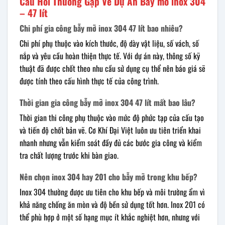
Câu Hỏi Thường Gặp Về Dự Án Bẫy mỡ inox 304
– 47 lít
Chi phí gia công bẫy mỡ inox 304 47 lít bao nhiêu?
Chi phí phụ thuộc vào kích thước, độ dày vật liệu, số vách, số
nắp và yêu cầu hoàn thiện thực tế. Với dự án này, thông số kỹ
thuật đã được chốt theo nhu cầu sử dụng cụ thể nên báo giá sẽ
được tính theo cấu hình thực tế của công trình.
Thời gian gia công bẫy mỡ inox 304 47 lít mất bao lâu?
Thời gian thi công phụ thuộc vào mức độ phức tạp của cấu tạo
và tiến độ chốt bản vẽ. Cơ Khí Đại Việt luôn ưu tiên triển khai
nhanh nhưng vẫn kiểm soát đầy đủ các bước gia công và kiểm
tra chất lượng trước khi bàn giao.
Nên chọn inox 304 hay 201 cho bẫy mỡ trong khu bếp?
Inox 304 thường được ưu tiên cho khu bếp và môi trường ẩm vì
khả năng chống ăn mòn và độ bền sử dụng tốt hơn. Inox 201 có
thể phù hợp ở một số hạng mục ít khắc nghiệt hơn, nhưng với