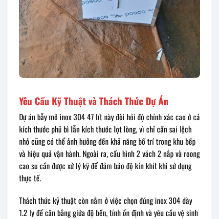
Yêu Cầu Kỹ Thuật và Thách Thức Dự Án
Dự án bẫy mỡ inox 304 47 lít này đòi hỏi độ chính xác cao ở cả
kích thước phủ bì lẫn kích thước lọt lòng, vì chỉ cần sai lệch
nhỏ cũng có thể ảnh hưởng đến khả năng bố trí trong khu bếp
và hiệu quả vận hành. Ngoài ra, cấu hình 2 vách 2 nắp và roong
cao su cần được xử lý kỹ để đảm bảo độ kín khít khi sử dụng
thực tế.
Thách thức kỹ thuật còn nằm ở việc chọn đúng inox 304 dày
1.2 ly để cân bằng giữa độ bền, tính ổn định và yêu cầu vệ sinh