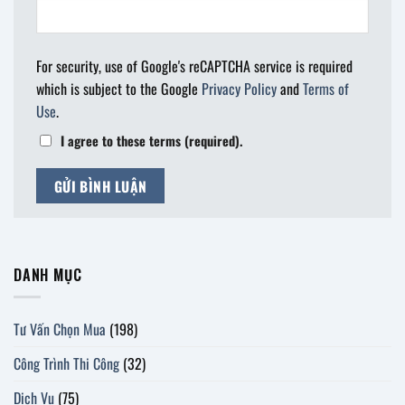
For security, use of Google's reCAPTCHA service is required
which is subject to the Google
Privacy Policy
and
Terms of
Use
.
I agree to these terms (required).
DANH MỤC
Tư Vấn Chọn Mua
(198)
Công Trình Thi Công
(32)
Dịch Vụ
(75)