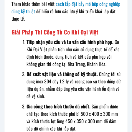
Tham khảo thêm bài viết
cách lắp đặt bẫy mỡ bếp công nghiệp
đúng kỹ thuật
để hiểu rõ hơn các lưu ý khi triển khai lắp đặt
thực tế.
Giải Pháp Thi Công Từ Cơ Khí Đại Việt
Tiếp nhận yêu cầu và tư vấn cấu hình phù hợp.
Cơ
Khí Đại Việt phân tích nhu cầu sử dụng thực tế để xác
định kích thước, dung tích và kết cấu phù hợp với
không gian thi công tại Nha Trang, Khánh Hòa.
Đề xuất vật liệu và thông số kỹ thuật.
Chúng tôi sử
dụng inox 304 dày 1.2 ly và roong cao su theo đúng dữ
liệu dự án, nhằm đáp ứng yêu cầu vận hành ổn định và
dễ vệ sinh.
Gia công theo kích thước đã chốt.
Sản phẩm được
chế tạo theo kích thước phủ bì 500 x 400 x 300 mm
và kích thước lọt lòng 450 x 350 x 300 mm để đảm
bảo độ chính xác khi lắp đặt.