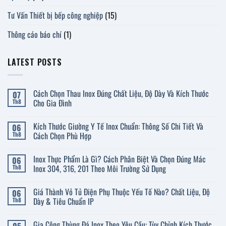
Tư Vấn Thiết bị bếp công nghiệp
(15)
Thông cáo báo chí
(1)
LATEST POSTS
Cách Chọn Thau Inox Đúng Chất Liệu, Độ Dày Và Kích Thước
07
Cho Gia Đình
Th8
Không
có
Kích Thước Giường Y Tế Inox Chuẩn: Thông Số Chi Tiết Và
06
bình
luận
Cách Chọn Phù Hợp
Th8
ở
Cách
Không
Chọn
có
Inox Thực Phẩm Là Gì? Cách Phân Biệt Và Chọn Đúng Mác
06
Thau
bình
Inox
luận
Inox 304, 316, 201 Theo Môi Trường Sử Dụng
Th8
Đúng
ở
Chất
Kích
Không
Liệu,
Thước
có
Giá Thành Vỏ Tủ Điện Phụ Thuộc Yếu Tố Nào? Chất Liệu, Độ
06
Độ
Giường
bình
Dày
Y
luận
Dày & Tiêu Chuẩn IP
Th8
Và
Tế
ở
Kích
Inox
Inox
Không
Thước
Chuẩn:
Thực
có
Gia Công Thùng Đá Inox Theo Yêu Cầu: Tùy Chỉnh Kích Thước,
05
Cho
Thông
Phẩm
bình