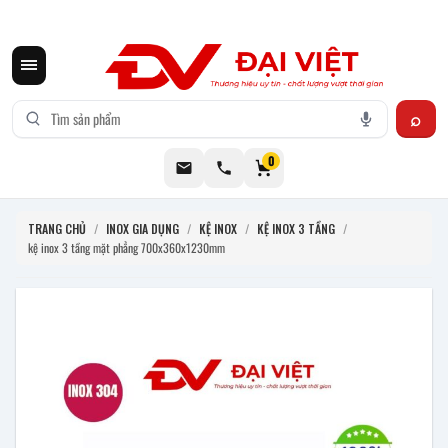
CƠ KHÍ ĐẠI VIỆT CUNG CẤP THIẾT BỊ BẾP CÔNG NGHIỆP INOX
0
TRANG CHỦ
/
INOX GIA DỤNG
/
KỆ INOX
/
KỆ INOX 3 TẦNG
/
kệ inox 3 tầng mặt phẳng 700x360x1230mm