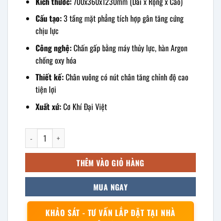
Kích thước:
700x360x1230mm (Dài x Rộng x Cao)
Cấu tạo:
3 tầng mặt phẳng tích hợp gân tăng cứng
chịu lực
Công nghệ:
Chấn gấp bằng máy thủy lực, hàn Argon
chống oxy hóa
Thiết kế:
Chân vuông có nút chân tăng chỉnh độ cao
tiện lợi
Xuất xứ:
Cơ Khí Đại Việt
kệ inox 3 tầng mặt phẳng 700x360x1230mm số lượng
THÊM VÀO GIỎ HÀNG
MUA NGAY
KHẢO SÁT - TƯ VẤN LẮP ĐẶT TẠI NHÀ