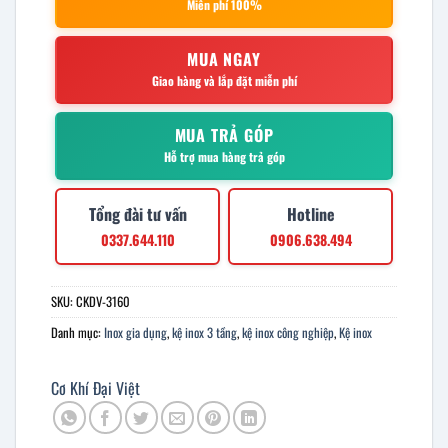
Miễn phí 100%
MUA NGAY
Giao hàng và lắp đặt miễn phí
MUA TRẢ GÓP
Hỗ trợ mua hàng trả góp
Tổng đài tư vấn
Hotline
0337.644.110
0906.638.494
SKU:
CKDV-3160
Danh mục:
Inox gia dụng
,
kệ inox 3 tầng
,
kệ inox công nghiệp
,
Kệ inox
Cơ Khí Đại Việt