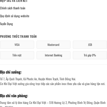
HỢP TÁC VÀ LIÊN KẾT
Chính sách thanh toán
Quy định sử dụng website
Tuyển Dụng
PHƯƠNG THỨC THANH TOÁN
VISA
Mastercard
JCB
Tiền mặt
Internet Banking
Trả góp 0%
Địa chỉ xưởng:
Tổ 7, Ấp Quới Thạnh, Xã Phước An, Huyện Nhơn Trạch, Tỉnh Đồng Nai.
Cơ Khí Đại Việt xưởng gia công trực tiếp các sản phẩm inox theo yêu cầu và giao hàng tận nơi.
Địa chỉ văn phòng:
Trung tâm xử lý đơn hàng Cơ Khí Đại Việt – 518 Hương Lộ 2, Phường Bình Trị Đông, Quận Bình