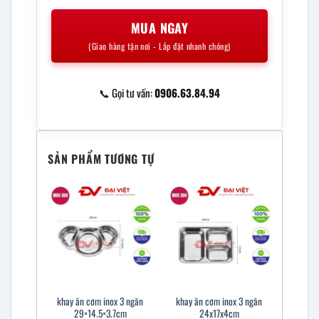
MUA NGAY
(Giao hàng tận nơi - Lắp đặt nhanh chóng)
📞 Gọi tư vấn:
0906.63.84.94
SẢN PHẨM TƯƠNG TỰ
khay ăn cơm inox 3 ngăn
khay ăn cơm inox 3 ngăn
29×14.5×3.7cm
24x17x4cm