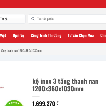
 Việt
Dịch Vụ
Công Trình Thi Công
Tư Vấn Chọn Mua
Chí
 3 tầng thanh nan 1200x360x1030mm
kệ inox 3 tầng thanh nan
1200x360x1030mm
1.699.270
₫