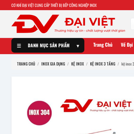
CƠ KHÍ ĐẠI VIỆT CUNG CẤP THIẾT BỊ BẾP CÔNG NGHIỆP INOX
Trang Chủ
Về Đại
☰
DANH MỤC SẢN PHẨM
▾
TRANG CHỦ
/
INOX GIA DỤNG
/
KỆ INOX
/
KỆ INOX 3 TẦNG
/
kệ inox