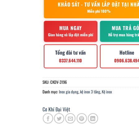
KHẢO SÁT - TƯ VẤN LẮP ĐẶT TẠI NH
Miễn phí 100%
MUA NGAY
MUA TRẢ G
Giao hàng và lắp đặt miễn phí
Hỗ trợ mua hàng tr
Tổng đài tư vấn
Hotline
0337.644.110
0906.638.49
SKU:
CKDV-3196
Danh mục:
Inox gia dụng
,
kệ inox 3 tầng
,
Kệ inox
Cơ Khí Đại Việt