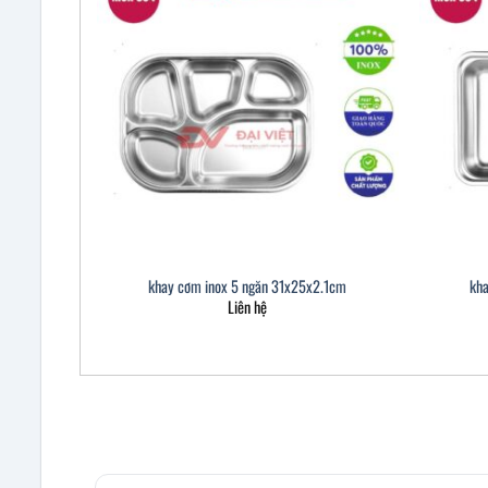
khay cơm inox 5 ngăn 31x25x2.1cm
kh
Liên hệ