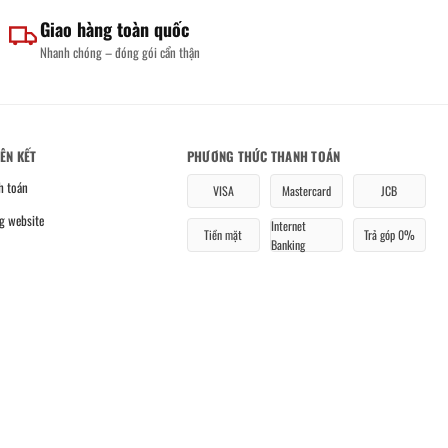
Giao hàng toàn quốc
Nhanh chóng – đóng gói cẩn thận
IÊN KẾT
PHƯƠNG THỨC THANH TOÁN
h toán
VISA
Mastercard
JCB
g website
Internet
Tiền mặt
Trả góp 0%
Banking