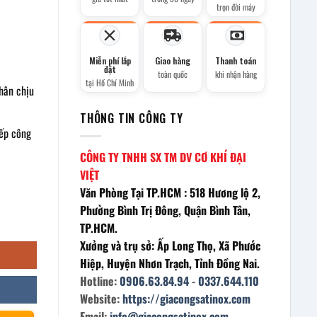
trọn đời máy
Miễn phí lắp
Giao hàng
Thanh toán
đặt
toàn quốc
khi nhận hàng
tại Hồ Chí Minh
hân chịu
THÔNG TIN CÔNG TY
bếp công
CÔNG TY TNHH SX TM DV CƠ KHÍ ĐẠI
VIỆT
Văn Phòng Tại TP.HCM : 518 Hương lộ 2,
Phường Bình Trị Đông, Quận Bình Tân,
g
TP.HCM.
Xưởng và trụ sở: Ấp Long Thọ, Xã Phước
Hiệp, Huyện Nhơn Trạch, Tỉnh Đồng Nai.
Hotline:
0906.63.84.94
-
0337.644.110
Website:
https://giacongsatinox.com
Email:
info@giacongsatinox.com