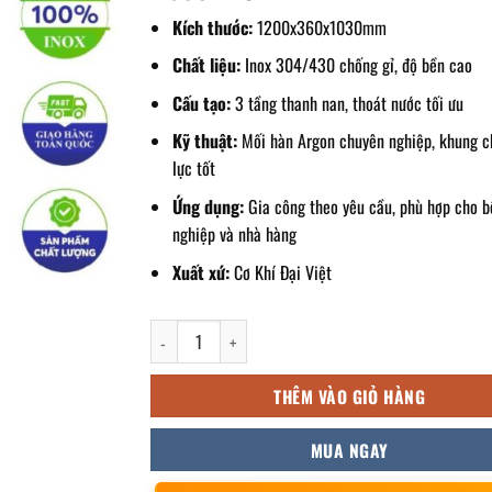
Kích thước:
1200x360x1030mm
Chất liệu:
Inox 304/430 chống gỉ, độ bền cao
Cấu tạo:
3 tầng thanh nan, thoát nước tối ưu
Kỹ thuật:
Mối hàn Argon chuyên nghiệp, khung c
lực tốt
Ứng dụng:
Gia công theo yêu cầu, phù hợp cho 
nghiệp và nhà hàng
Xuất xứ:
Cơ Khí Đại Việt
kệ inox 3 tầng thanh nan 1200x360x1030mm số lượn
THÊM VÀO GIỎ HÀNG
MUA NGAY