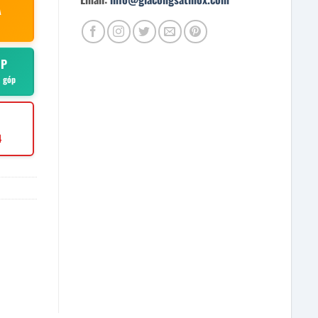
À
ÓP
ả góp
4