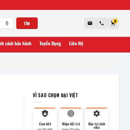
0
TÌM
nh sách bảo hành
Tuyển Dụng
Liên Hệ
VÌ SAO CHỌN ĐẠI VIỆT
Cam kết
Nhận đổi trả
Bảo trì vĩnh
viễn
giá tốt nhất
trong 30 ngày