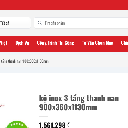
 Việt
Dịch Vụ
Công Trình Thi Công
Tư Vấn Chọn Mua
Chí
 3 tầng thanh nan 900x360x1130mm
kệ inox 3 tầng thanh nan
900x360x1130mm
1.561.298
₫