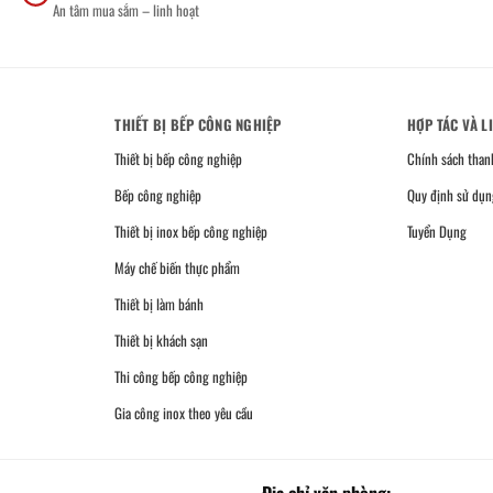
An tâm mua sắm – linh hoạt
THIẾT BỊ BẾP CÔNG NGHIỆP
HỢP TÁC VÀ L
Thiết bị bếp công nghiệp
Chính sách than
Bếp công nghiệp
Quy định sử dụn
Thiết bị inox bếp công nghiệp
Tuyển Dụng
Máy chế biến thực phẩm
Thiết bị làm bánh
Thiết bị khách sạn
Thi công bếp công nghiệp
Gia công inox theo yêu cầu
Địa chỉ văn phòng: