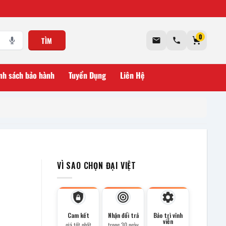
0
TÌM
nh sách bảo hành
Tuyển Dụng
Liên Hệ
VÌ SAO CHỌN ĐẠI VIỆT
Cam kết
Nhận đổi trả
Bảo trì vĩnh
viễn
giá tốt nhất
trong 30 ngày