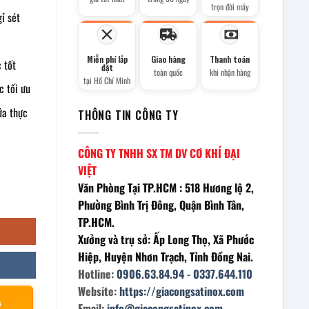
trọn đời máy
ỉ sét
Miễn phí lắp
Giao hàng
Thanh toán
 tốt
đặt
toàn quốc
khi nhận hàng
tại Hồ Chí Minh
c tối ưu
ứa thực
THÔNG TIN CÔNG TY
CÔNG TY TNHH SX TM DV CƠ KHÍ ĐẠI
VIỆT
Văn Phòng Tại TP.HCM : 518 Hương lộ 2,
Phường Bình Trị Đông, Quận Bình Tân,
TP.HCM.
Xưởng và trụ sở: Ấp Long Thọ, Xã Phước
Hiệp, Huyện Nhơn Trạch, Tỉnh Đồng Nai.
Hotline:
0906.63.84.94
-
0337.644.110
Website:
https://giacongsatinox.com
À
Email:
info@giacongsatinox.com