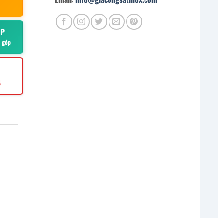
ÓP
ả góp
4