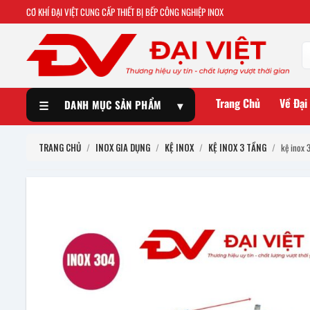
CƠ KHÍ ĐẠI VIỆT CUNG CẤP THIẾT BỊ BẾP CÔNG NGHIỆP INOX
Trang Chủ
Về Đại
☰
DANH MỤC SẢN PHẨM
▾
TRANG CHỦ
/
INOX GIA DỤNG
/
KỆ INOX
/
KỆ INOX 3 TẦNG
/
kệ inox