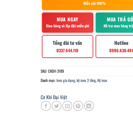
Miễn phí 100%
MUA NGAY
MUA TRẢ G
Giao hàng và lắp đặt miễn phí
Hỗ trợ mua hàng tr
Tổng đài tư vấn
Hotline
0337.644.110
0906.638.49
SKU:
CKDV-3189
Danh mục:
Inox gia dụng
,
kệ inox 3 tầng
,
Kệ inox
Cơ Khí Đại Việt