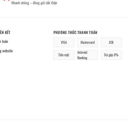
Nhanh chóng – đóng gói cẩn thận
IÊN KẾT
PHƯƠNG THỨC THANH TOÁN
h toán
VISA
Mastercard
JCB
g website
Internet
Tiền mặt
Trả góp 0%
Banking