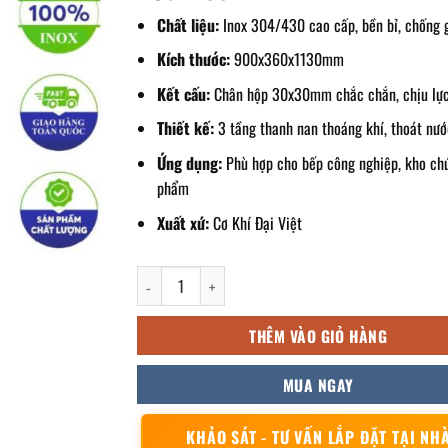
Chất liệu:
Inox 304/430 cao cấp, bền bỉ, chống g
Kích thước:
900x360x1130mm
Kết cấu:
Chân hộp 30x30mm chắc chắn, chịu lực
Thiết kế:
3 tầng thanh nan thoáng khí, thoát nướ
Ứng dụng:
Phù hợp cho bếp công nghiệp, kho ch
phẩm
Xuất xứ:
Cơ Khí Đại Việt
kệ inox 3 tầng thanh nan 900x360x1130mm số lượng
THÊM VÀO GIỎ HÀNG
MUA NGAY
KHẢO SÁT - TƯ VẤN LẮP ĐẶT TẠI NH