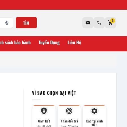
0
TÌM
nh sách bảo hành
Tuyển Dụng
Liên Hệ
VÌ SAO CHỌN ĐẠI VIỆT
Cam kết
Nhận đổi trả
Bảo trì vĩnh
viễn
giá tốt nhất
trong 30 ngày