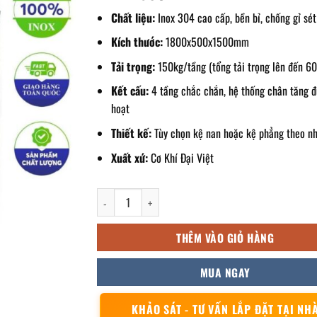
Chất liệu:
Inox 304 cao cấp, bền bỉ, chống gỉ sét
Kích thước:
1800x500x1500mm
Tải trọng:
150kg/tầng (tổng tải trọng lên đến 6
Kết cấu:
4 tầng chắc chắn, hệ thống chân tăng đ
hoạt
Thiết kế:
Tùy chọn kệ nan hoặc kệ phẳng theo n
Xuất xứ:
Cơ Khí Đại Việt
kệ inox 4 tầng 1800x500x1500mm số lượng
THÊM VÀO GIỎ HÀNG
MUA NGAY
KHẢO SÁT - TƯ VẤN LẮP ĐẶT TẠI NH