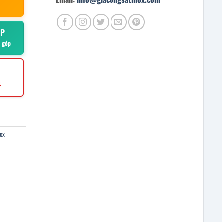
ÓP
ả góp
4
nox