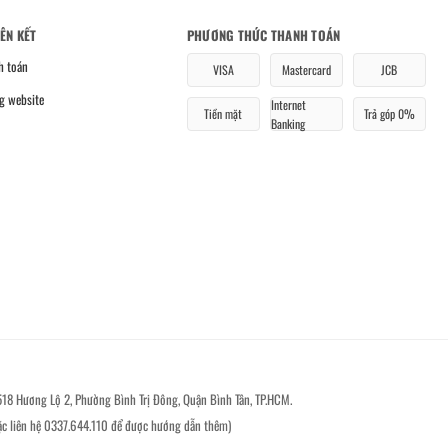
IÊN KẾT
PHƯƠNG THỨC THANH TOÁN
h toán
VISA
Mastercard
JCB
g website
Internet
Tiền mặt
Trả góp 0%
Banking
518 Hương Lộ 2, Phường Bình Trị Đông, Quận Bình Tân, TP.HCM.
ặc liên hệ 0337.644.110 để được hướng dẫn thêm)