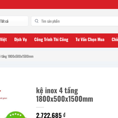
 Việt
Dịch Vụ
Công Trình Thi Công
Tư Vấn Chọn Mua
Chí
 4 tầng 1800x500x1500mm
kệ inox 4 tầng
1800x500x1500mm
2.722.685
₫