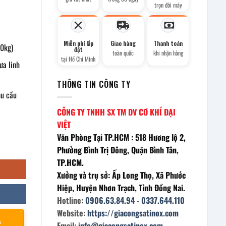
trọn đời máy
Miễn phí lắp
Giao hàng
Thanh toán
00kg)
đặt
toàn quốc
khi nhận hàng
tại Hồ Chí Minh
ưa linh
THÔNG TIN CÔNG TY
hu cầu
CÔNG TY TNHH SX TM DV CƠ KHÍ ĐẠI
VIỆT
Văn Phòng Tại TP.HCM : 518 Hương lộ 2,
Phường Bình Trị Đông, Quận Bình Tân,
TP.HCM.
Xưởng và trụ sở: Ấp Long Thọ, Xã Phước
Hiệp, Huyện Nhơn Trạch, Tỉnh Đồng Nai.
Hotline:
0906.63.84.94
-
0337.644.110
Website:
https://giacongsatinox.com
À
Email:
info@giacongsatinox.com