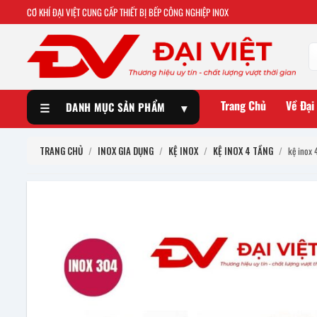
CƠ KHÍ ĐẠI VIỆT CUNG CẤP THIẾT BỊ BẾP CÔNG NGHIỆP INOX
Trang Chủ
Về Đại
☰
DANH MỤC SẢN PHẨM
▾
TRANG CHỦ
/
INOX GIA DỤNG
/
KỆ INOX
/
KỆ INOX 4 TẦNG
/
kệ inox