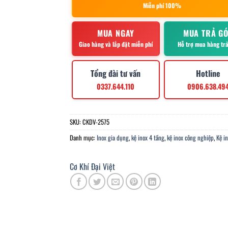
Miễn phí 100%
MUA NGAY
MUA TRẢ G
Giao hàng và lắp đặt miễn phí
Hỗ trợ mua hàng tr
Tổng đài tư vấn
Hotline
0337.644.110
0906.638.49
SKU:
CKDV-2575
Danh mục:
Inox gia dụng
,
kệ inox 4 tầng
,
kệ inox công nghiệp
,
Kệ i
Cơ Khí Đại Việt