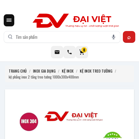
CƠ KHÍ ĐẠI VIỆT CUNG CẤP THIẾT BỊ BẾP CÔNG NGHIỆP INOX
0
TRANG CHỦ
/
INOX GIA DỤNG
/
KỆ INOX
/
KỆ INOX TREO TƯỜNG
/
kệ phẳng inox 2 tầng treo tường 1000x300x400mm