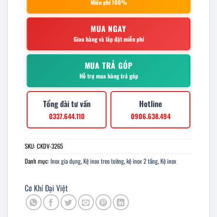
Miễn phí 100%
MUA NGAY
Giao hàng và lắp đặt miễn phí
MUA TRẢ GÓP
Hỗ trợ mua hàng trả góp
Tổng đài tư vấn
Hotline
0337.644.110
0906.638.494
SKU:
CKDV-3265
Danh mục:
Inox gia dụng
,
Kệ inox treo tường
,
kệ inox 2 tầng
,
Kệ inox
Cơ Khí Đại Việt