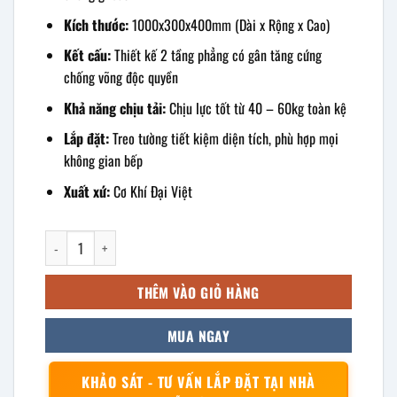
Kích thước:
1000x300x400mm (Dài x Rộng x Cao)
Kết cấu:
Thiết kế 2 tầng phẳng có gân tăng cứng
chống võng độc quyền
Khả năng chịu tải:
Chịu lực tốt từ 40 – 60kg toàn kệ
Lắp đặt:
Treo tường tiết kiệm diện tích, phù hợp mọi
không gian bếp
Xuất xứ:
Cơ Khí Đại Việt
kệ phẳng inox 2 tầng treo tường 1000x300x400mm số lượng
THÊM VÀO GIỎ HÀNG
MUA NGAY
KHẢO SÁT - TƯ VẤN LẮP ĐẶT TẠI NHÀ