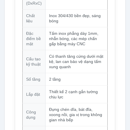
(DxRxC)
Chất
Inox 304/430 bền đẹp, sáng
liệu
bóng
Đặc
Tấm inox phẳng dày 1mm,
điểm bề
nhẵn bóng, các mép chấn
mặt
gấp bằng máy CNC
Có thanh tăng cứng dưới mặt
Cấu tạo
kệ, lan can bảo vệ dạng tấm
kỹ thuật
xung quanh
Số tầng
2 tầng
Thiết kế 2 cạnh gắn tường
Lắp đặt
chịu lực
Đựng chén dĩa, bát đĩa,
Công
xoong nồi, gia vị trong không
dụng
gian nhà bếp