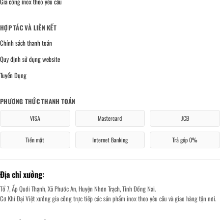
Gia công inox theo yêu cầu
HỢP TÁC VÀ LIÊN KẾT
Chính sách thanh toán
Quy định sử dụng website
Tuyển Dụng
PHƯƠNG THỨC THANH TOÁN
VISA
Mastercard
JCB
Tiền mặt
Internet Banking
Trả góp 0%
Địa chỉ xưởng:
Tổ 7, Ấp Quới Thạnh, Xã Phước An, Huyện Nhơn Trạch, Tỉnh Đồng Nai.
Cơ Khí Đại Việt xưởng gia công trực tiếp các sản phẩm inox theo yêu cầu và giao hàng tận nơi.