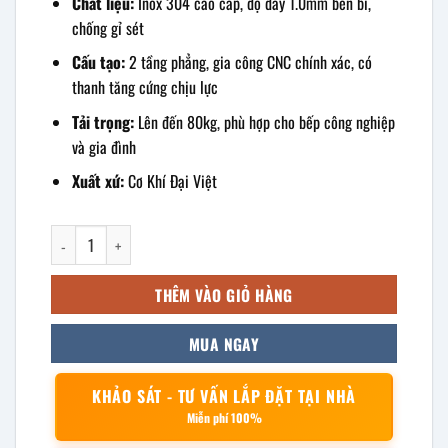
Chất liệu:
Inox 304 cao cấp, độ dày 1.0mm bền bỉ,
chống gỉ sét
Cấu tạo:
2 tầng phẳng, gia công CNC chính xác, có
thanh tăng cứng chịu lực
Tải trọng:
Lên đến 80kg, phù hợp cho bếp công nghiệp
và gia đình
Xuất xứ:
Cơ Khí Đại Việt
kệ phẳng inox 2 tầng treo tường 1200x300x400mm số lượng
THÊM VÀO GIỎ HÀNG
MUA NGAY
KHẢO SÁT - TƯ VẤN LẮP ĐẶT TẠI NHÀ
Miễn phí 100%