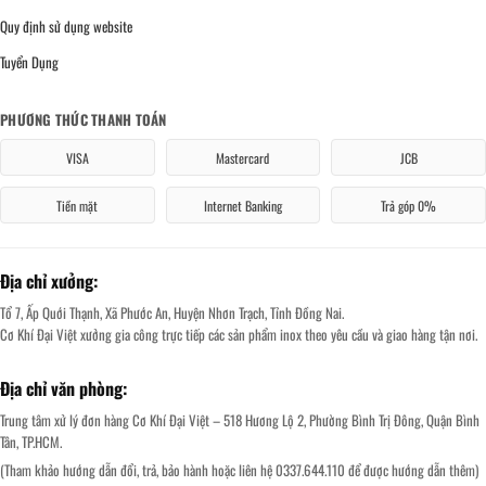
Quy định sử dụng website
Tuyển Dụng
PHƯƠNG THỨC THANH TOÁN
VISA
Mastercard
JCB
Tiền mặt
Internet Banking
Trả góp 0%
Địa chỉ xưởng:
Tổ 7, Ấp Quới Thạnh, Xã Phước An, Huyện Nhơn Trạch, Tỉnh Đồng Nai.
Cơ Khí Đại Việt xưởng gia công trực tiếp các sản phẩm inox theo yêu cầu và giao hàng tận nơi.
Địa chỉ văn phòng:
Trung tâm xử lý đơn hàng Cơ Khí Đại Việt – 518 Hương Lộ 2, Phường Bình Trị Đông, Quận Bình
Tân, TP.HCM.
(Tham khảo hướng dẫn đổi, trả, bảo hành hoặc liên hệ 0337.644.110 để được hướng dẫn thêm)