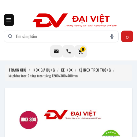
CƠ KHÍ ĐẠI VIỆT CUNG CẤP THIẾT BỊ BẾP CÔNG NGHIỆP INOX
0
TRANG CHỦ
/
INOX GIA DỤNG
/
KỆ INOX
/
KỆ INOX TREO TƯỜNG
/
kệ phẳng inox 2 tầng treo tường 1200x300x400mm