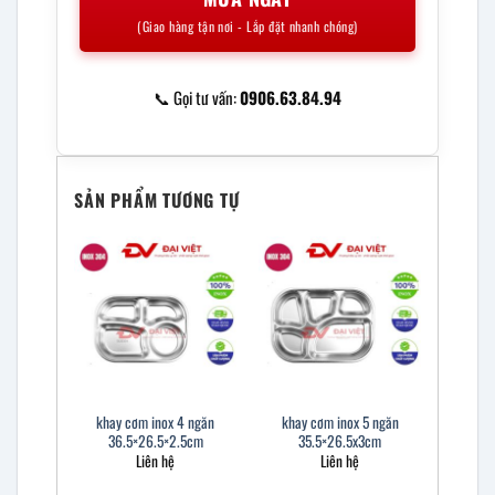
(Giao hàng tận nơi - Lắp đặt nhanh chóng)
📞 Gọi tư vấn:
0906.63.84.94
SẢN PHẨM TƯƠNG TỰ
khay cơm inox 4 ngăn
khay cơm inox 5 ngăn
36.5×26.5×2.5cm
35.5×26.5x3cm
Liên hệ
Liên hệ