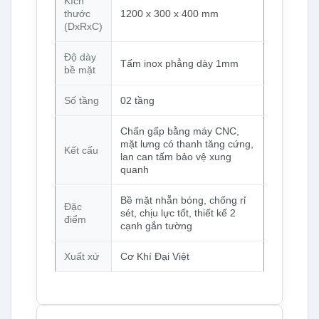
Kích
thước
1200 x 300 x 400 mm
(DxRxC)
Độ dày
Tấm inox phẳng dày 1mm
bề mặt
Số tầng
02 tầng
Chấn gấp bằng máy CNC,
mặt lưng có thanh tăng cứng,
Kết cấu
lan can tấm bảo vệ xung
quanh
Bề mặt nhẵn bóng, chống rỉ
Đặc
sét, chịu lực tốt, thiết kế 2
điểm
cạnh gắn tường
Xuất xứ
Cơ Khí Đại Việt