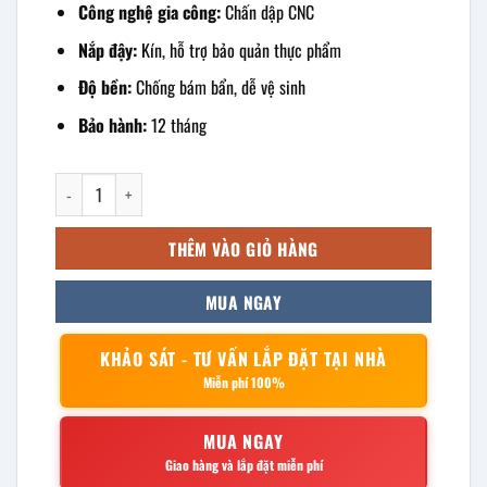
Công nghệ gia công:
Chấn dập CNC
Nắp đậy:
Kín, hỗ trợ bảo quản thực phẩm
Độ bền:
Chống bám bẩn, dễ vệ sinh
Bảo hành:
12 tháng
Khay inox chữ nhật 50x80×4.8cm số lượng
THÊM VÀO GIỎ HÀNG
MUA NGAY
KHẢO SÁT - TƯ VẤN LẮP ĐẶT TẠI NHÀ
Miễn phí 100%
MUA NGAY
Giao hàng và lắp đặt miễn phí