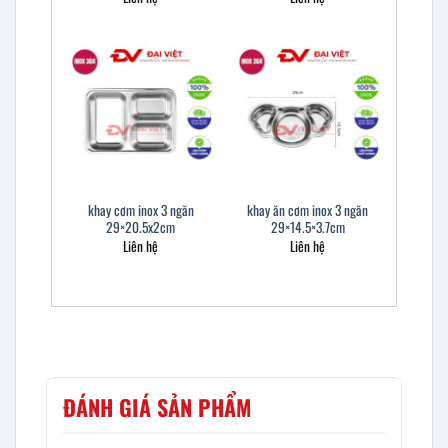
khay cơm inox 3 ngăn
khay ăn cơm inox 3 ngăn
29×20.5x2cm
29×14.5×3.7cm
Liên hệ
Liên hệ
ĐÁNH GIÁ SẢN PHẨM