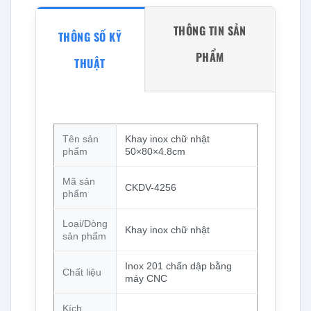
THÔNG TIN SẢN
THÔNG SỐ KỸ
PHẨM
THUẬT
Tên sản
Khay inox chữ nhật
phẩm
50×80×4.8cm
Mã sản
CKDV-4256
phẩm
Loại/Dòng
Khay inox chữ nhật
sản phẩm
Inox 201 chấn dập bằng
Chất liệu
máy CNC
Kích