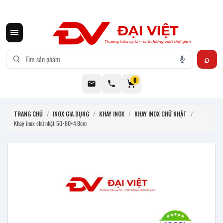
CƠ KHÍ ĐẠI VIỆT CUNG CẤP THIẾT BỊ BẾP CÔNG NGHIỆP INOX
0
TRANG CHỦ
/
INOX GIA DỤNG
/
KHAY INOX
/
KHAY INOX CHỮ NHẬT
/
Khay inox chữ nhật 50×80×4.8cm