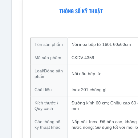
THÔNG SỐ KỸ THUẬT
Tên sản phẩm
Nồi inox bếp từ 160L 60x60cm
Mã sản phẩm
CKDV-4359
Loại/Dòng sản
Nồi nấu bếp từ
phẩm
Chất liệu
Inox 201 chống gỉ
Kích thước /
Đường kính 60 cm; Chiều cao 60 c
Quy cách
mm
Các thông số
Nắp nồi: Inox; Độ bền cao, không 
kỹ thuật khác
nước nóng; Sử dụng tốt với mọi lo