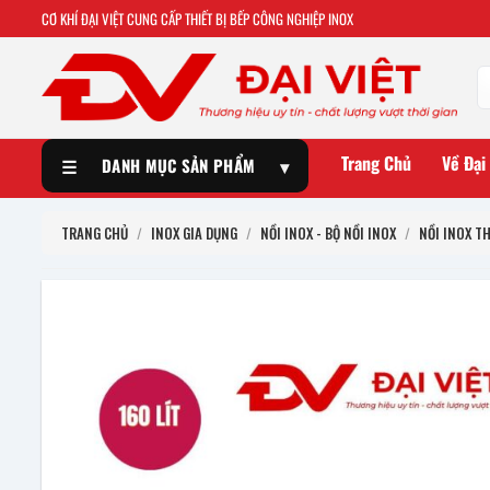
CƠ KHÍ ĐẠI VIỆT CUNG CẤP THIẾT BỊ BẾP CÔNG NGHIỆP INOX
Trang Chủ
Về Đại
☰
DANH MỤC SẢN PHẨM
▾
TRANG CHỦ
/
INOX GIA DỤNG
/
NỒI INOX - BỘ NỒI INOX
/
NỒI INOX T