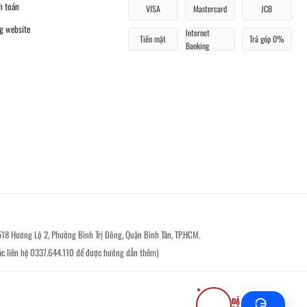
h toán
VISA
Mastercard
JCB
g website
Internet
Tiền mặt
Trả góp 0%
Banking
518 Hương Lộ 2, Phường Bình Trị Đông, Quận Bình Tân, TP.HCM.
ặc liên hệ 0337.644.110 để được hướng dẫn thêm)
ĐÃ ĐĂNG KÝ