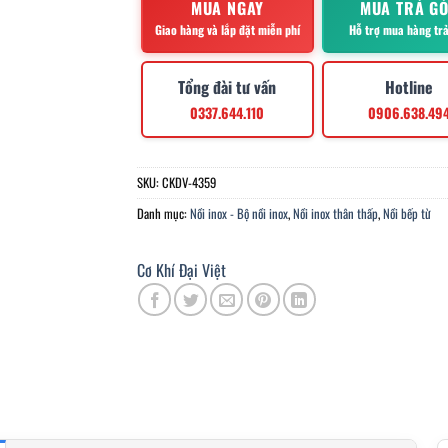
MUA NGAY
MUA TRẢ G
Giao hàng và lắp đặt miễn phí
Hỗ trợ mua hàng tr
Tổng đài tư vấn
Hotline
0337.644.110
0906.638.49
SKU:
CKDV-4359
Danh mục:
Nồi inox - Bộ nồi inox
,
Nồi inox thân thấp
,
Nồi bếp từ
Cơ Khí Đại Việt