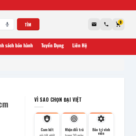
0
TÌM
nh sách bảo hành
Tuyển Dụng
Liên Hệ
VÌ SAO CHỌN ĐẠI VIỆT
0cm
Cam kết
Nhận đổi trả
Bảo trì vĩnh
viễn
giá tốt nhất
trong 30 ngày