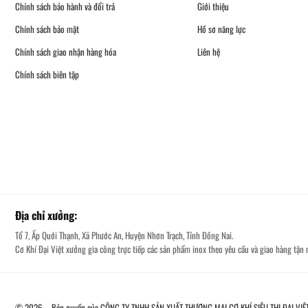
Chính sách bảo hành và đổi trả
Giới thiệu
Chính sách bảo mật
Hồ sơ năng lực
Chính sách giao nhận hàng hóa
Liên hệ
Chính sách biên tập
Địa chỉ xưởng:
Tổ 7, Ấp Quới Thạnh, Xã Phước An, Huyện Nhơn Trạch, Tỉnh Đồng Nai.
Cơ Khí Đại Việt xưởng gia công trực tiếp các sản phẩm inox theo yêu cầu và giao hàng tận n
© 2026 – Bản quyền của CÔNG TY TNHH SẢN XUẤT THƯƠNG MẠI CƠ KHÍ SIÊU THỊ ĐẠI VIỆ