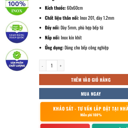
Kích thước:
60x60cm
Chất liệu thân nồi:
Inox 201, dày 1.2mm
Đáy nồi:
Dày 5mm, phù hợp bếp từ
Nắp nồi:
Inox kín khít
Ứng dụng:
Dùng cho bếp công nghiệp
Nồi inox bếp từ 160L 60x60cm số lượng
THÊM VÀO GIỎ HÀNG
MUA NGAY
KHẢO SÁT - TƯ VẤN LẮP ĐẶT TẠI NH
Miễn phí 100%