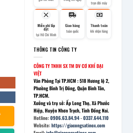
trọn đời máy
Miễn phí lắp
Giao hàng
Thanh toán
đặt
toàn quốc
khi nhận hàng
tại Hồ Chí Minh
THÔNG TIN CÔNG TY
CÔNG TY TNHH SX TM DV CƠ KHÍ ĐẠI
VIỆT
Văn Phòng Tại TP.HCM : 518 Hương lộ 2,
Phường Bình Trị Đông, Quận Bình Tân,
TP.HCM.
Xưởng và trụ sở: Ấp Long Thọ, Xã Phước
Hiệp, Huyện Nhơn Trạch, Tỉnh Đồng Nai.
À
Hotline:
0906.63.84.94
-
0337.644.110
Website:
https://giacongsatinox.com
Email:
info@giacongsatinox.com