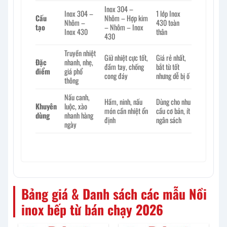
Inox 304 –
Inox 304 –
1 lớp Inox
Cấu
Nhôm – Hợp kim
Nhôm –
430 toàn
tạo
– Nhôm – Inox
Inox 430
thân
430
Truyền nhiệt
Giữ nhiệt cực tốt,
Giá rẻ nhất,
Đặc
nhanh, nhẹ,
đầm tay, chống
bắt từ tốt
điểm
giá phổ
cong đáy
nhưng dễ bị ố
thông
Nấu canh,
Hầm, ninh, nấu
Dùng cho nhu
Khuyên
luộc, xào
món cần nhiệt ổn
cầu cơ bản, ít
dùng
nhanh hàng
định
ngân sách
ngày
Bảng giá & Danh sách các mẫu Nồi
inox bếp từ bán chạy 2026