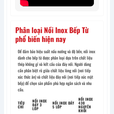
Phân loại Nồi Inox Bếp Từ
phổ biến hiện nay
Để đảm bảo hiệu suất nấu nướng và độ bền, nồi inox
dành cho bếp từ được phân loại dựa trên chất liệu
thép không gỉ và kết cấu của đáy nồi. Người dùng
cần phân biệt rõ giữa chất liệu lòng nồi (nơi tiếp
xúc thức ăn) và chất liệu đáy nồi (nơi tiếp xúc mặt
bếp) để chọn sản phẩm phù hợp ngân sách và nhu
cầu.
NỒI INOX
NỒI INOX
TIÊU
NỒI INOX ĐÁY
430
ĐÁY 3
CHÍ
5 LỚP
NGUYÊN
LỚP
KHỐI