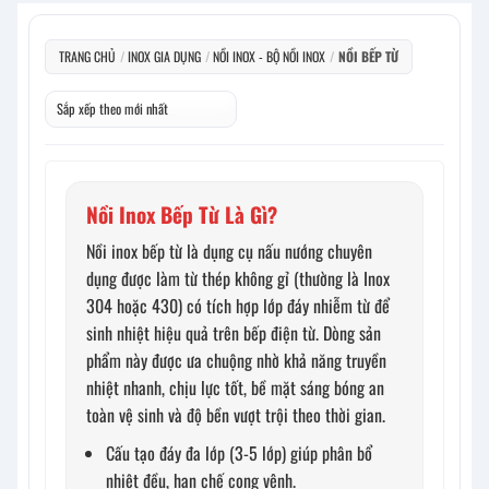
TRANG CHỦ
/
INOX GIA DỤNG
/
NỒI INOX - BỘ NỒI INOX
/
NỒI BẾP TỪ
Nồi Inox Bếp Từ Là Gì?
Nồi inox bếp từ là dụng cụ nấu nướng chuyên
dụng được làm từ thép không gỉ (thường là Inox
304 hoặc 430) có tích hợp lớp đáy nhiễm từ để
sinh nhiệt hiệu quả trên bếp điện từ. Dòng sản
phẩm này được ưa chuộng nhờ khả năng truyền
nhiệt nhanh, chịu lực tốt, bề mặt sáng bóng an
toàn vệ sinh và độ bền vượt trội theo thời gian.
Cấu tạo đáy đa lớp (3-5 lớp) giúp phân bổ
nhiệt đều, hạn chế cong vênh.