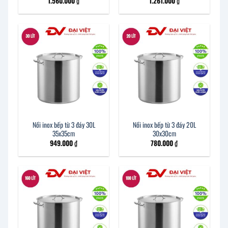
1.560.000
₫
1.261.000
₫
Nồi inox bếp từ 3 đáy 30L
Nồi inox bếp từ 3 đáy 20L
35x35cm
30x30cm
949.000
₫
780.000
₫