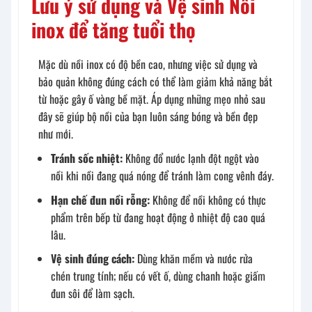
Lưu ý sử dụng và Vệ sinh Nồi
inox để tăng tuổi thọ
Mặc dù nồi inox có độ bền cao, nhưng việc sử dụng và
bảo quản không đúng cách có thể làm giảm khả năng bắt
từ hoặc gây ố vàng bề mặt. Áp dụng những mẹo nhỏ sau
đây sẽ giúp bộ nồi của bạn luôn sáng bóng và bền đẹp
như mới.
Tránh sốc nhiệt:
Không đổ nước lạnh đột ngột vào
nồi khi nồi đang quá nóng để tránh làm cong vênh đáy.
Hạn chế đun nồi rỗng:
Không để nồi không có thực
phẩm trên bếp từ đang hoạt động ở nhiệt độ cao quá
lâu.
Vệ sinh đúng cách:
Dùng khăn mềm và nước rửa
chén trung tính; nếu có vết ố, dùng chanh hoặc giấm
đun sôi để làm sạch.