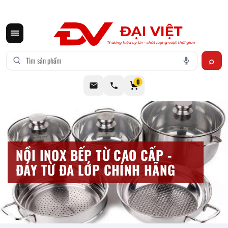
CƠ KHÍ ĐẠI VIỆT CUNG CẤP THIẾT BỊ BẾP CÔNG NGHIỆP INOX
0
NỒI INOX BẾP TỪ CAO CẤP -
ĐÁY TỪ ĐA LỚP CHÍNH HÃNG