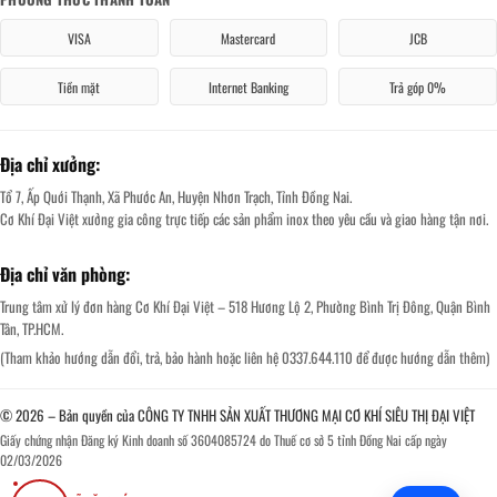
VISA
Mastercard
JCB
Tiền mặt
Internet Banking
Trả góp 0%
Địa chỉ xưởng:
Tổ 7, Ấp Quới Thạnh, Xã Phước An, Huyện Nhơn Trạch, Tỉnh Đồng Nai.
Cơ Khí Đại Việt xưởng gia công trực tiếp các sản phẩm inox theo yêu cầu và giao hàng tận nơi.
Địa chỉ văn phòng:
Trung tâm xử lý đơn hàng Cơ Khí Đại Việt – 518 Hương Lộ 2, Phường Bình Trị Đông, Quận Bình
Tân, TP.HCM.
(Tham khảo hướng dẫn đổi, trả, bảo hành hoặc liên hệ 0337.644.110 để được hướng dẫn thêm)
© 2026 – Bản quyền của CÔNG TY TNHH SẢN XUẤT THƯƠNG MẠI CƠ KHÍ SIÊU THỊ ĐẠI VIỆT
Giấy chứng nhận Đăng ký Kinh doanh số 3604085724 do Thuế cơ sở 5 tỉnh Đồng Nai cấp ngày
02/03/2026