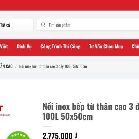
 Việt
Dịch Vụ
Công Trình Thi Công
Tư Vấn Chọn Mua
Chí
HÂN CAO
/
Nồi inox bếp từ thân cao 3 đáy 100L 50x50cm
Nồi inox bếp từ thân cao 3 
100L 50x50cm
2.775.000
₫