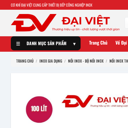
CƠ KHÍ ĐẠI VIỆT CUNG CẤP THIẾT BỊ BẾP CÔNG NGHIỆP INOX
Trang Chủ
Về Đại
☰
DANH MỤC SẢN PHẨM
▾
TRANG CHỦ
/
INOX GIA DỤNG
/
NỒI INOX - BỘ NỒI INOX
/
NỒI INOX T