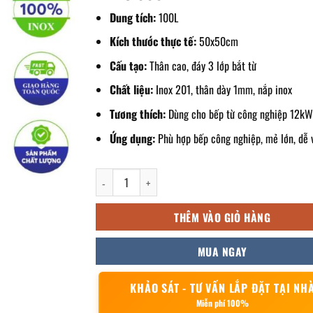
Dung tích:
100L
Kích thước thực tế:
50x50cm
Cấu tạo:
Thân cao, đáy 3 lớp bắt từ
Chất liệu:
Inox 201, thân dày 1mm, nắp inox
Tương thích:
Dùng cho bếp từ công nghiệp 12k
Ứng dụng:
Phù hợp bếp công nghiệp, mẻ lớn, dễ 
Nồi inox bếp từ thân cao 3 đáy 100L 50x50cm số lượ
THÊM VÀO GIỎ HÀNG
MUA NGAY
KHẢO SÁT - TƯ VẤN LẮP ĐẶT TẠI NH
Miễn phí 100%