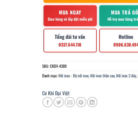
MUA NGAY
MUA TRẢ G
Giao hàng và lắp đặt miễn phí
Hỗ trợ mua hàng tr
Tổng đài tư vấn
Hotline
0337.644.110
0906.638.49
SKU:
CKDV-4389
Danh mục:
Nồi inox - Bộ nồi inox
,
Nồi inox thân cao
,
Nồi inox 3 đáy
,
Cơ Khí Đại Việt