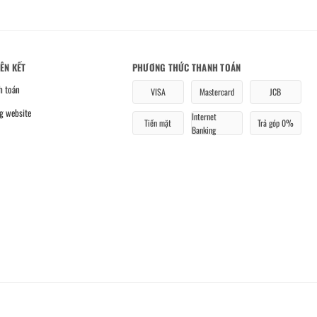
IÊN KẾT
PHƯƠNG THỨC THANH TOÁN
h toán
VISA
Mastercard
JCB
g website
Internet
Tiền mặt
Trả góp 0%
Banking