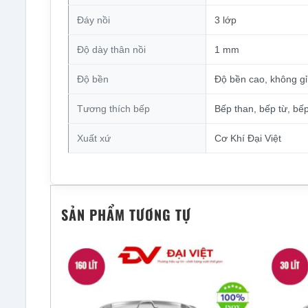
Đáy nồi
3 lớp
Độ dày thân nồi
1 mm
Độ bền
Độ bền cao, không gỉ
Tương thích bếp
Bếp than, bếp từ, bế
Xuất xứ
Cơ Khí Đại Việt
SẢN PHẨM TƯƠNG TỰ