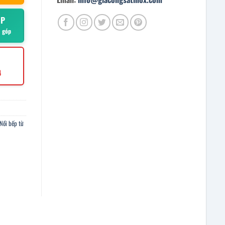
ÓP
ả góp
4
Nồi bếp từ