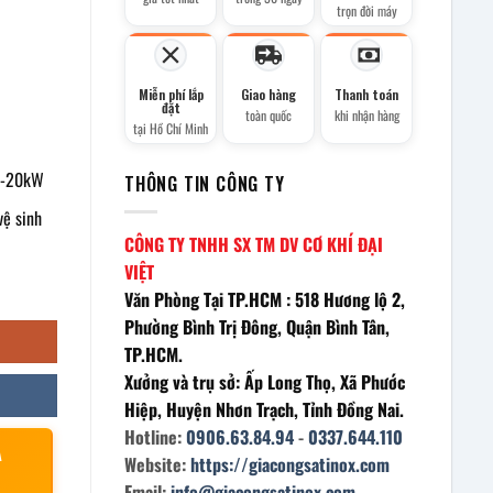
trọn đời máy
Miễn phí lắp
Giao hàng
Thanh toán
đặt
toàn quốc
khi nhận hàng
tại Hồ Chí Minh
W-20kW
THÔNG TIN CÔNG TY
vệ sinh
CÔNG TY TNHH SX TM DV CƠ KHÍ ĐẠI
VIỆT
ng
Văn Phòng Tại TP.HCM : 518 Hương lộ 2,
Phường Bình Trị Đông, Quận Bình Tân,
TP.HCM.
Xưởng và trụ sở: Ấp Long Thọ, Xã Phước
Hiệp, Huyện Nhơn Trạch, Tỉnh Đồng Nai.
Hotline:
0906.63.84.94
-
0337.644.110
À
Website:
https://giacongsatinox.com
Email:
info@giacongsatinox.com