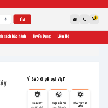
0
TÌM
nh sách bảo hành
Tuyển Dụng
Liên Hệ
VÌ SAO CHỌN ĐẠI VIỆT
đáy
Cam kết
Nhận đổi trả
Bảo trì vĩnh
viễn
giá tốt nhất
trong 30 ngày