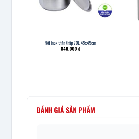
Nồi inox thân thấp 70L 45x45cm
840.000
₫
ĐÁNH GIÁ SẢN PHẨM