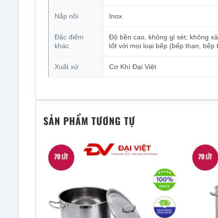
Nắp nồi
Inox
Đặc điểm
Độ bền cao, không gỉ sét; không xả
khác
tốt với mọi loại bếp (bếp than, bếp 
Xuất xứ
Cơ Khí Đại Việt
SẢN PHẨM TƯƠNG TỰ