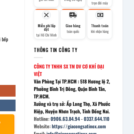
trọn đời máy
Miễn phí lắp
Giao hàng
Thanh toán
đặt
toàn quốc
khi nhận hàng
tại Hồ Chí Minh
i bếp
THÔNG TIN CÔNG TY
CÔNG TY TNHH SX TM DV CƠ KHÍ ĐẠI
VIỆT
Văn Phòng Tại TP.HCM : 518 Hương lộ 2,
Phường Bình Trị Đông, Quận Bình Tân,
TP.HCM.
Xưởng và trụ sở: Ấp Long Thọ, Xã Phước
Hiệp, Huyện Nhơn Trạch, Tỉnh Đồng Nai.
Hotline:
0906.63.84.94
-
0337.644.110
À
Website:
https://giacongsatinox.com
Email:
info@giacongsatinox.com