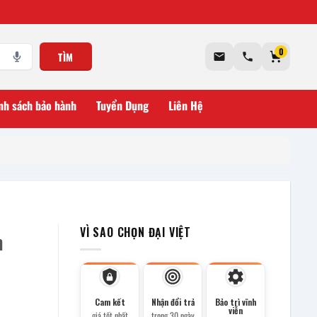
0
TÌM
nh sách bảo hành
Tuyển Dụng
Liên Hệ
VÌ SAO CHỌN ĐẠI VIỆT
m
Cam kết
Nhận đổi trả
Bảo trì vĩnh
viễn
giá tốt nhất
trong 30 ngày