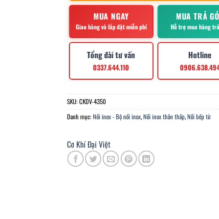
MUA NGAY
MUA TRẢ G
Giao hàng và lắp đặt miễn phí
Hỗ trợ mua hàng tr
Tổng đài tư vấn
Hotline
0337.644.110
0906.638.49
SKU:
CKDV-4350
Danh mục:
Nồi inox - Bộ nồi inox
,
Nồi inox thân thấp
,
Nồi bếp từ
Cơ Khí Đại Việt