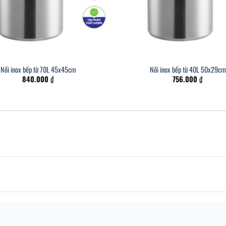
Nồi inox bếp từ 70L 45x45cm
Nồi inox bếp từ 40L 50x29cm
840.000
₫
756.000
₫