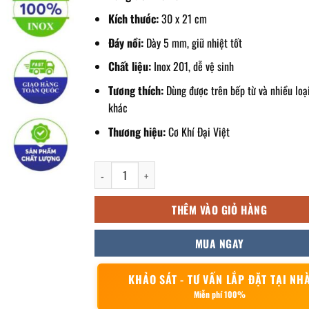
Kích thước:
30 x 21 cm
Đáy nồi:
Dày 5 mm, giữ nhiệt tốt
Chất liệu:
Inox 201, dễ vệ sinh
Tương thích:
Dùng được trên bếp từ và nhiều loạ
khác
Thương hiệu:
Cơ Khí Đại Việt
Nồi inox bếp từ 13L 30x21cm số lượng
THÊM VÀO GIỎ HÀNG
MUA NGAY
KHẢO SÁT - TƯ VẤN LẮP ĐẶT TẠI NH
Miễn phí 100%