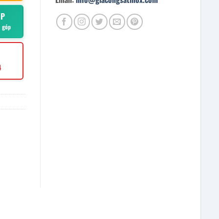
ÓP
ả góp
4