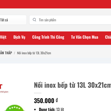
 Việt
Dịch Vụ
Công Trình Thi Công
Tư Vấn Chọn Mua
Chí
HÂN THẤP
/
Nồi inox bếp từ 13L 30x21cm
Nồi inox bếp từ 13L 30x21c
350.000
₫
Dung tích:
13 lít