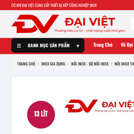
CƠ KHÍ ĐẠI VIỆT CUNG CẤP THIẾT BỊ BẾP CÔNG NGHIỆP INOX
Trang Chủ
Về Đại
☰
DANH MỤC SẢN PHẨM
▾
TRANG CHỦ
/
INOX GIA DỤNG
/
NỒI INOX - BỘ NỒI INOX
/
NỒI INOX T