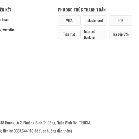
IÊN KẾT
PHƯƠNG THỨC THANH TOÁN
h toán
VISA
Mastercard
JCB
g website
Internet
Tiền mặt
Trả góp 0%
Banking
518 Hương Lộ 2, Phường Bình Trị Đông, Quận Bình Tân, TP.HCM.
ặc liên hệ 0337.644.110 để được hướng dẫn thêm)