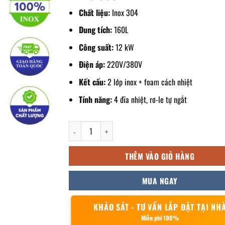
Chất liệu:
Inox 304
Dung tích:
160L
Công suất:
12 kW
Điện áp:
220V/380V
Kết cấu:
2 lớp inox + foam cách nhiệt
Tính năng:
4 đĩa nhiệt, rơ-le tự ngắt
Nồi nấu phở điện 160L 600 JY-NP-60 số lượng
THÊM VÀO GIỎ HÀNG
MUA NGAY
KHẢO SÁT - TƯ VẤN LẮP ĐẶT TẠI NH
Miễn phí 100%