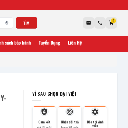
0
TÌM
nh sách bảo hành
Tuyển Dụng
Liên Hệ
VÌ SAO CHỌN ĐẠI VIỆT
Y-
Cam kết
Nhận đổi trả
Bảo trì vĩnh
viễn
giá tốt nhất
trong 30 ngày