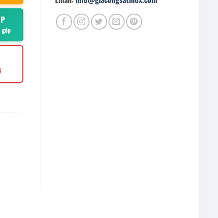
ÓP
ả góp
4