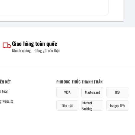
Giao hàng toàn quốc
Nhanh chóng – đóng gói cẩn thận
IÊN KẾT
PHƯƠNG THỨC THANH TOÁN
h toán
VISA
Mastercard
JCB
g website
Internet
Tiền mặt
Trả góp 0%
Banking