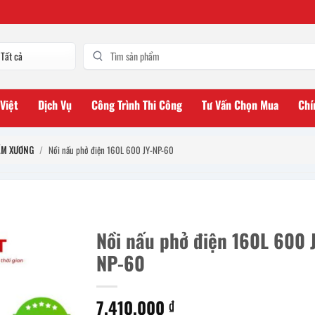
 Việt
Dịch Vụ
Công Trình Thi Công
Tư Vấn Chọn Mua
Chí
ẦM XƯƠNG
/
Nồi nấu phở điện 160L 600 JY-NP-60
Nồi nấu phở điện 160L 600 J
NP-60
7.410.000
₫