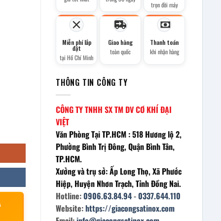
trọn đời máy
Miễn phí lắp
Giao hàng
Thanh toán
đặt
toàn quốc
khi nhận hàng
tại Hồ Chí Minh
THÔNG TIN CÔNG TY
CÔNG TY TNHH SX TM DV CƠ KHÍ ĐẠI
VIỆT
Văn Phòng Tại TP.HCM : 518 Hương lộ 2,
Phường Bình Trị Đông, Quận Bình Tân,
TP.HCM.
Xưởng và trụ sở: Ấp Long Thọ, Xã Phước
Hiệp, Huyện Nhơn Trạch, Tỉnh Đồng Nai.
Hotline:
0906.63.84.94
-
0337.644.110
À
Website:
https://giacongsatinox.com
Email:
info@giacongsatinox.com