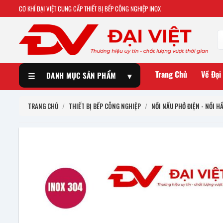
CƠ KHÍ ĐẠI VIỆT CUNG CẤP THIẾT BỊ BẾP CÔNG NGHIỆP INOX
Trang Chủ
Về Đại
☰
DANH MỤC SẢN PHẨM
▾
TRANG CHỦ
/
THIẾT BỊ BẾP CÔNG NGHIỆP
/
NỒI NẤU PHỞ ĐIỆN - NỒI H