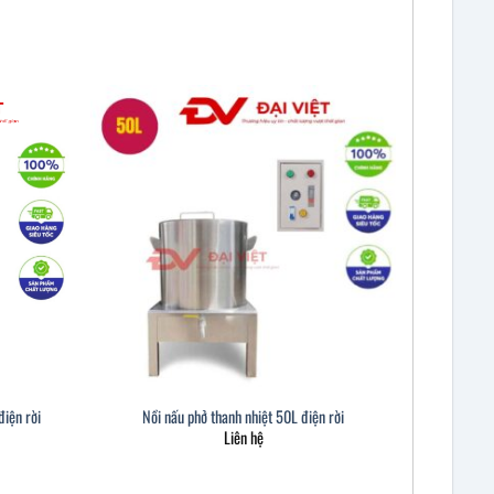
điện rời
Nồi nấu phở thanh nhiệt 50L điện rời
Liên hệ