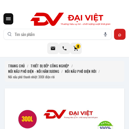
CƠ KHÍ ĐẠI VIỆT CUNG CẤP THIẾT BỊ BẾP CÔNG NGHIỆP INOX
0
TRANG CHỦ
/
THIẾT BỊ BẾP CÔNG NGHIỆP
/
NỒI NẤU PHỞ ĐIỆN - NỒI HẦM XƯƠNG
/
NỒI NẤU PHỞ ĐIỆN RỜI
/
Nồi nấu phở thanh nhiệt 300l điện rời