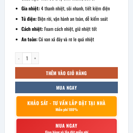
Gia nhiệt:
4 thanh nhiệt, sôi nhanh, tiết kiệm điện
Tủ điện:
Điện rời, vận hành an toàn, dễ kiểm soát
Cách nhiệt:
Foam cách nhiệt, giữ nhiệt tốt
An toàn:
Có van xả đáy và rơ le quá nhiệt
Nồi nấu phở thanh nhiệt 300l điện rời số lượng
THÊM VÀO GIỎ HÀNG
MUA NGAY
KHẢO SÁT - TƯ VẤN LẮP ĐẶT TẠI NHÀ
Miễn phí 100%
MUA NGAY
Giao hàng và lắp đặt miễn phí