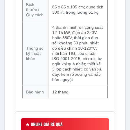
Kích
85 x 85 x 105 cm; dung tích
thước /
300 lít; trọng lượng 61 kg
Quy cách
4 thanh nhiệt rời; công suất
12-15 kW; điện áp 220V
hoặc 380V; thời gian đun
sôi khoảng 50 phút; nhiệt
Thông số
độ điều chỉnh 30-120°C;
kỹ thuật
mối hàn TIG; tiêu chuẩn
khác
ISO 9001-2015; có rơ le tự
ngắt khi quá nhiệt; thiết kế
3 lớp cách nhiệt; có van xả
đáy; kèm rổ xương và nắp
bán nguyệt
Bảo hành
12 tháng
🔥
ONLINE GIÁ RẺ QUÁ