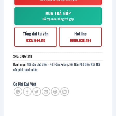
MUA TRẢ GÓP
Hỗ trợ mua hàng trả góp
Tổng đài tư vấn
Hotline
0337.644.110
0906.638.494
SKU:
CKDV-218
Danh mục:
Nồi nấu phở điện - Nồi Hầm Xương
,
Nồi Nấu Phở Điện Rời
,
Nồi
nấu phở thanh nhiệt
Cơ Khí Đại Việt