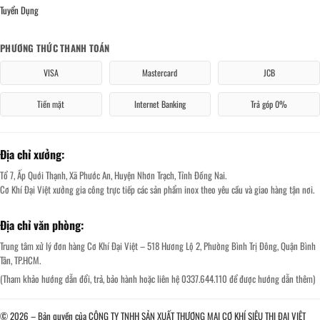
Tuyển Dụng
PHƯƠNG THỨC THANH TOÁN
VISA
Mastercard
JCB
Tiền mặt
Internet Banking
Trả góp 0%
Địa chỉ xưởng:
Tổ 7, Ấp Quới Thạnh, Xã Phước An, Huyện Nhơn Trạch, Tỉnh Đồng Nai.
Cơ Khí Đại Việt xưởng gia công trực tiếp các sản phẩm inox theo yêu cầu và giao hàng tận nơi.
Địa chỉ văn phòng:
Trung tâm xử lý đơn hàng Cơ Khí Đại Việt – 518 Hương Lộ 2, Phường Bình Trị Đông, Quận Bình
Tân, TP.HCM.
(Tham khảo hướng dẫn đổi, trả, bảo hành hoặc liên hệ 0337.644.110 để được hướng dẫn thêm)
© 2026 – Bản quyền của CÔNG TY TNHH SẢN XUẤT THƯƠNG MẠI CƠ KHÍ SIÊU THỊ ĐẠI VIỆT