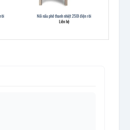
rời
Nồi nấu phở thanh nhiệt 250l điện rời
Liên hệ