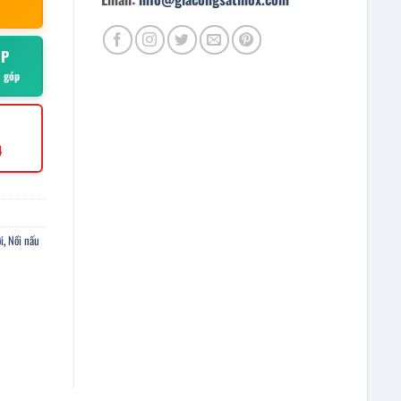
ÓP
ả góp
4
i
,
Nồi nấu