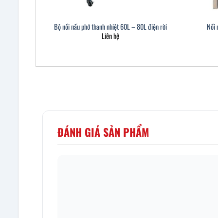
Bộ nồi nấu phở thanh nhiệt 60L – 80L điện rời
Nồi 
Liên hệ
ĐÁNH GIÁ SẢN PHẨM