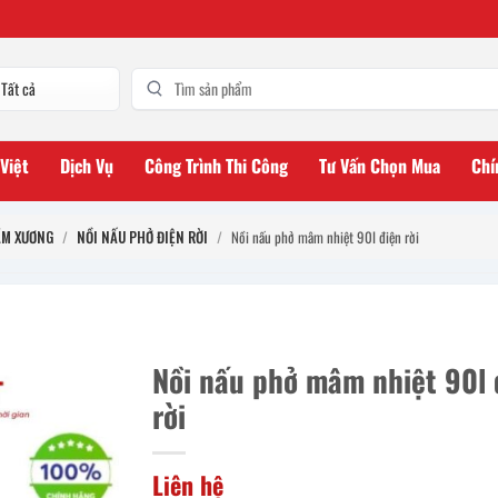
 Việt
Dịch Vụ
Công Trình Thi Công
Tư Vấn Chọn Mua
Chí
ẦM XƯƠNG
/
NỒI NẤU PHỞ ĐIỆN RỜI
/
Nồi nấu phở mâm nhiệt 90l điện rời
Nồi nấu phở mâm nhiệt 90l 
rời
Liên hệ