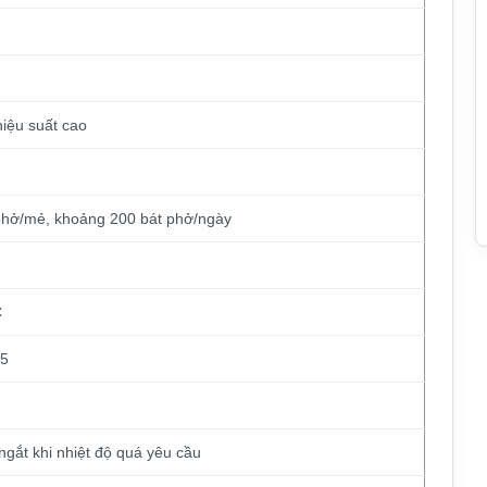
iệu suất cao
phở/mẻ, khoảng 200 bát phở/ngày
C
15
 ngắt khi nhiệt độ quá yêu cầu