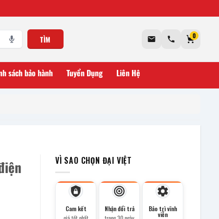
0
TÌM
nh sách bảo hành
Tuyển Dụng
Liên Hệ
VÌ SAO CHỌN ĐẠI VIỆT
điện
Cam kết
Nhận đổi trả
Bảo trì vĩnh
viễn
giá tốt nhất
trong 30 ngày