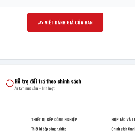
✍️ VIẾT ĐÁNH GIÁ CỦA BẠN
Hỗ trợ đổi trả theo chính sách
An tâm mua sắm – linh hoạt
THIẾT BỊ BẾP CÔNG NGHIỆP
HỢP TÁC VÀ L
Thiết bị bếp công nghiệp
Chính sách than