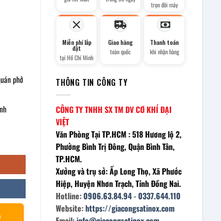
trọn đời máy
Miễn phí lắp
Giao hàng
Thanh toán
đặt
toàn quốc
khi nhận hàng
tại Hồ Chí Minh
quán phở
THÔNG TIN CÔNG TY
ịnh
CÔNG TY TNHH SX TM DV CƠ KHÍ ĐẠI
VIỆT
Văn Phòng Tại TP.HCM : 518 Hương lộ 2,
Phường Bình Trị Đông, Quận Bình Tân,
TP.HCM.
Xưởng và trụ sở: Ấp Long Thọ, Xã Phước
Hiệp, Huyện Nhơn Trạch, Tỉnh Đồng Nai.
Hotline:
0906.63.84.94
-
0337.644.110
Website:
https://giacongsatinox.com
À
Email:
info@giacongsatinox.com