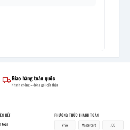
Giao hàng toàn quốc
Nhanh chóng – đóng gói cẩn thận
IÊN KẾT
PHƯƠNG THỨC THANH TOÁN
h toán
VISA
Mastercard
JCB