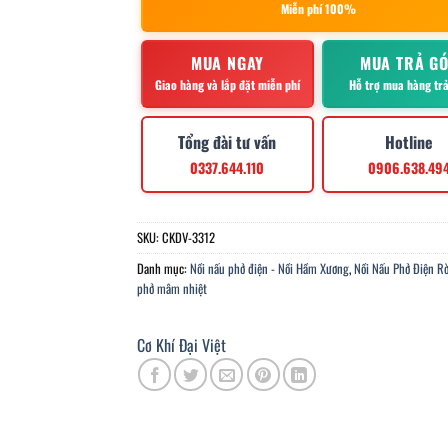
Miễn phí 100%
MUA NGAY
MUA TRẢ G
Giao hàng và lắp đặt miễn phí
Hỗ trợ mua hàng tr
Tổng đài tư vấn
Hotline
0337.644.110
0906.638.49
SKU:
CKDV-3312
Danh mục:
Nồi nấu phở điện - Nồi Hầm Xương
,
Nồi Nấu Phở Điện Rờ
phở mâm nhiệt
Cơ Khí Đại Việt