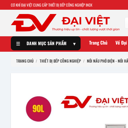
CƠ KHÍ ĐẠI VIỆT CUNG CẤP THIẾT BỊ BẾP CÔNG NGHIỆP INOX
Trang Chủ
Về Đại
☰
DANH MỤC SẢN PHẨM
▾
TRANG CHỦ
/
THIẾT BỊ BẾP CÔNG NGHIỆP
/
NỒI NẤU PHỞ ĐIỆN - NỒI H