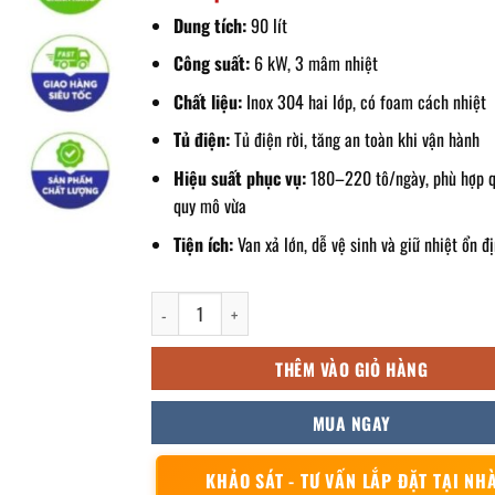
Dung tích:
90 lít
Công suất:
6 kW, 3 mâm nhiệt
Chất liệu:
Inox 304 hai lớp, có foam cách nhiệt
Tủ điện:
Tủ điện rời, tăng an toàn khi vận hành
Hiệu suất phục vụ:
180–220 tô/ngày, phù hợp 
quy mô vừa
Tiện ích:
Van xả lớn, dễ vệ sinh và giữ nhiệt ổn đ
Nồi nấu phở mâm nhiệt 90l điện rời số lượng
THÊM VÀO GIỎ HÀNG
MUA NGAY
KHẢO SÁT - TƯ VẤN LẮP ĐẶT TẠI NH