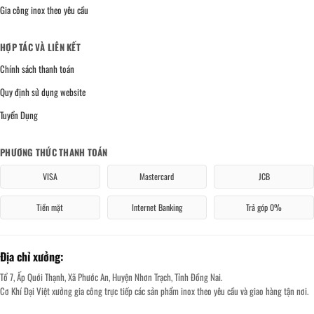
Gia công inox theo yêu cầu
HỢP TÁC VÀ LIÊN KẾT
Chính sách thanh toán
Quy định sử dụng website
Tuyển Dụng
PHƯƠNG THỨC THANH TOÁN
VISA
Mastercard
JCB
Tiền mặt
Internet Banking
Trả góp 0%
Địa chỉ xưởng:
Tổ 7, Ấp Quới Thạnh, Xã Phước An, Huyện Nhơn Trạch, Tỉnh Đồng Nai.
Cơ Khí Đại Việt xưởng gia công trực tiếp các sản phẩm inox theo yêu cầu và giao hàng tận nơi.