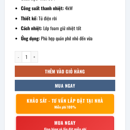
Công suất thanh nhiệt:
4kW
Thiết kế:
Tủ điện rời
Cách nhiệt:
Lớp foam giữ nhiệt tốt
Ứng dụng:
Phù hợp quán phở nhỏ đến vừa
Nồi nấu phở thanh nhiệt 50L điện rời số lượng
THÊM VÀO GIỎ HÀNG
MUA NGAY
KHẢO SÁT - TƯ VẤN LẮP ĐẶT TẠI NHÀ
Miễn phí 100%
MUA NGAY
Giao hàng và lắp đặt miễn phí