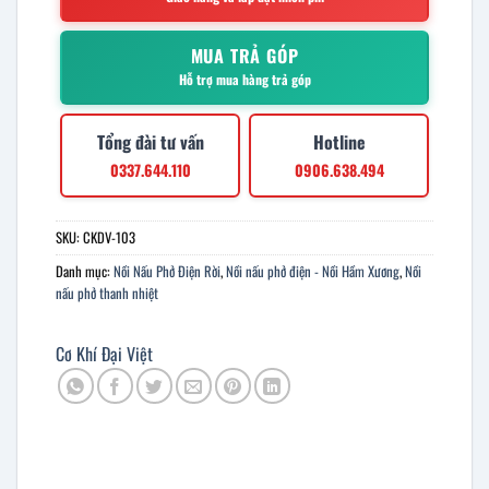
MUA TRẢ GÓP
Hỗ trợ mua hàng trả góp
Tổng đài tư vấn
Hotline
0337.644.110
0906.638.494
SKU:
CKDV-103
Danh mục:
Nồi Nấu Phở Điện Rời
,
Nồi nấu phở điện - Nồi Hầm Xương
,
Nồi
nấu phở thanh nhiệt
Cơ Khí Đại Việt