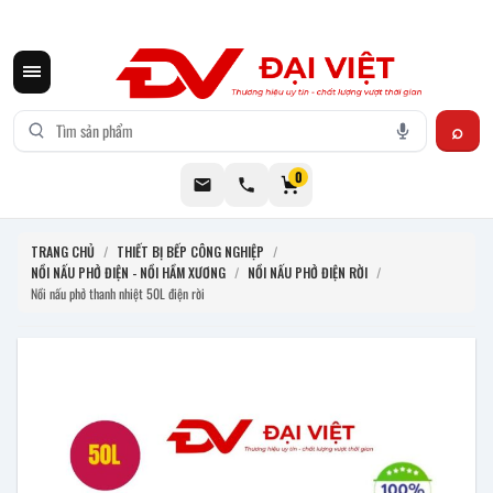
CƠ KHÍ ĐẠI VIỆT CUNG CẤP THIẾT BỊ BẾP CÔNG NGHIỆP INOX
0
TRANG CHỦ
/
THIẾT BỊ BẾP CÔNG NGHIỆP
/
NỒI NẤU PHỞ ĐIỆN - NỒI HẦM XƯƠNG
/
NỒI NẤU PHỞ ĐIỆN RỜI
/
Nồi nấu phở thanh nhiệt 50L điện rời