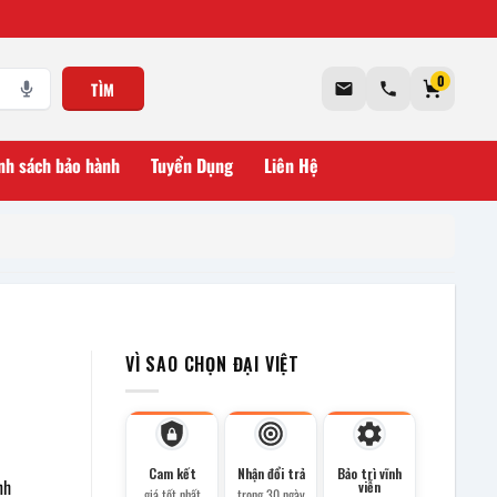
0
TÌM
nh sách bảo hành
Tuyển Dụng
Liên Hệ
VÌ SAO CHỌN ĐẠI VIỆT
Cam kết
Nhận đổi trả
Bảo trì vĩnh
nh
viễn
giá tốt nhất
trong 30 ngày