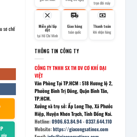
trọn đời máy
Miễn phí lắp
Giao hàng
Thanh toán
hu sơ chế
đặt
toàn quốc
khi nhận hàng
tại Hồ Chí Minh
THÔNG TIN CÔNG TY
CÔNG TY TNHH SX TM DV CƠ KHÍ ĐẠI
VIỆT
Văn Phòng Tại TP.HCM : 518 Hương lộ 2,
Phường Bình Trị Đông, Quận Bình Tân,
TP.HCM.
À
Xưởng và trụ sở: Ấp Long Thọ, Xã Phước
Hiệp, Huyện Nhơn Trạch, Tỉnh Đồng Nai.
Hotline:
0906.63.84.94
-
0337.644.110
ÓP
Website:
https://giacongsatinox.com
ả góp
Email:
info@giacongsatinox.com