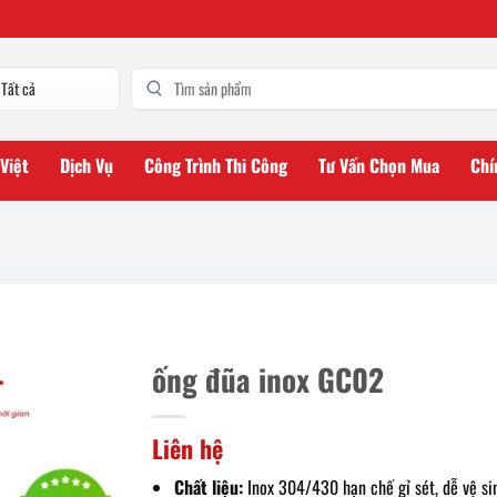
 Việt
Dịch Vụ
Công Trình Thi Công
Tư Vấn Chọn Mua
Chí
ống đũa inox GC02
Liên hệ
Chất liệu:
Inox 304/430 hạn chế gỉ sét, dễ vệ si