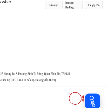
g website
Internet
Tiền mặt
Trả góp 0%
Banking
518 Hương Lộ 2, Phường Bình Trị Đông, Quận Bình Tân, TP.HCM.
ặc liên hệ 0337.644.110 để được hướng dẫn thêm)
ĐÃ ĐĂNG KÝ
BỘ CÔNG THƯƠNG
HỖ
TRỢ