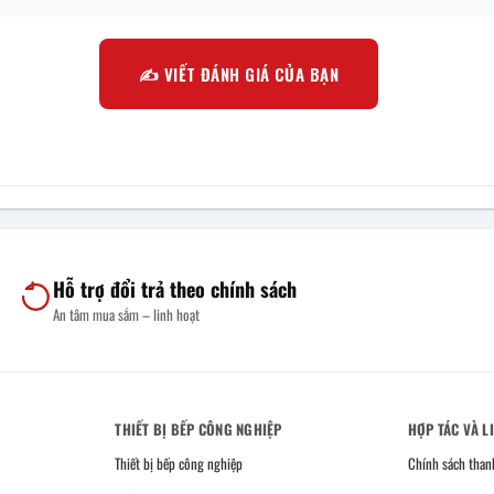
✍️ VIẾT ĐÁNH GIÁ CỦA BẠN
Hỗ trợ đổi trả theo chính sách
An tâm mua sắm – linh hoạt
THIẾT BỊ BẾP CÔNG NGHIỆP
HỢP TÁC VÀ L
Thiết bị bếp công nghiệp
Chính sách than