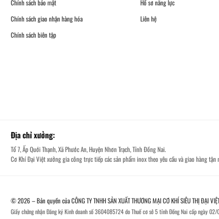
Chính sách bảo mật
Hồ sơ năng lực
Chính sách giao nhận hàng hóa
Liên hệ
Chính sách biên tập
Địa chỉ xưởng:
Tổ 7, Ấp Quới Thạnh, Xã Phước An, Huyện Nhơn Trạch, Tỉnh Đồng Nai.
Cơ Khí Đại Việt xưởng gia công trực tiếp các sản phẩm inox theo yêu cầu và giao hàng tận n
© 2026 – Bản quyền của CÔNG TY TNHH SẢN XUẤT THƯƠNG MẠI CƠ KHÍ SIÊU THỊ ĐẠI VIỆ
Giấy chứng nhận Đăng ký Kinh doanh số 3604085724 do Thuế cơ sở 5 tỉnh Đồng Nai cấp ngày 02