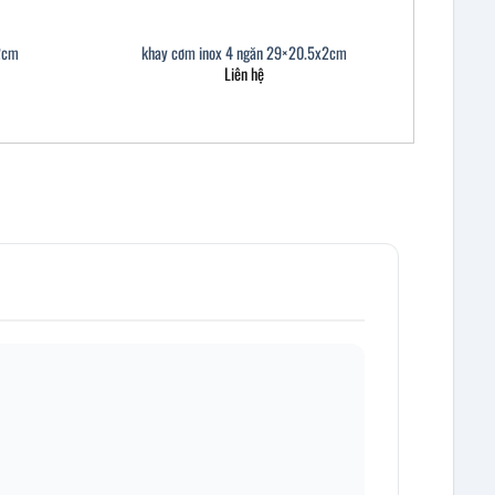
2cm
khay cơm inox 4 ngăn 29×20.5x2cm
Liên hệ