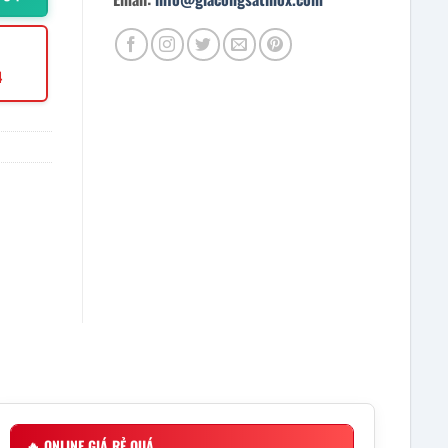
4
🔥
ONLINE GIÁ RẺ QUÁ