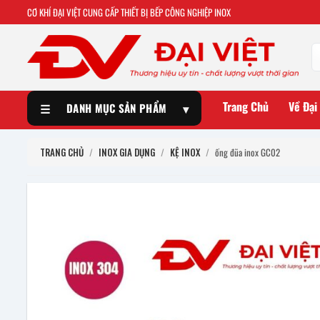
CƠ KHÍ ĐẠI VIỆT CUNG CẤP THIẾT BỊ BẾP CÔNG NGHIỆP INOX
Trang Chủ
Về Đại
☰
DANH MỤC SẢN PHẨM
▾
TRANG CHỦ
/
INOX GIA DỤNG
/
KỆ INOX
/
ống đũa inox GC02