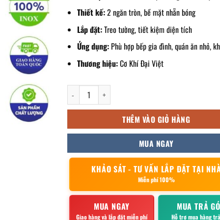
Thiết kế:
2 ngăn tròn, bề mặt nhẵn bóng
Lắp đặt:
Treo tường, tiết kiệm diện tích
Ứng dụng:
Phù hợp bếp gia đình, quán ăn nhỏ, k
Thương hiệu:
Cơ Khí Đại Việt
ống đũa inox GC02 số lượng
THÊM VÀO GIỎ HÀNG
MUA NGAY
KHẢO SÁT - TƯ VẤN LẮP ĐẶT TẠI NH
Miễn phí 100%
MUA NGAY
MUA TRẢ G
Giao hàng và lắp đặt miễn phí
Hỗ trợ mua hàng tr