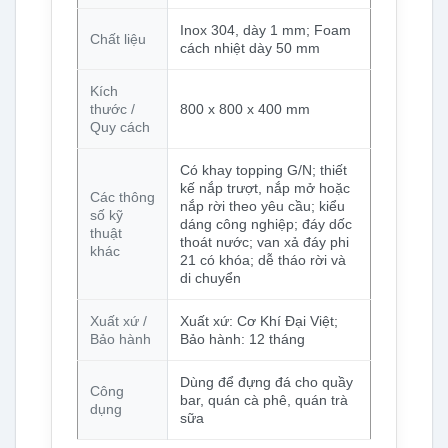
Inox 304, dày 1 mm; Foam
Chất liệu
cách nhiệt dày 50 mm
Kích
thước /
800 x 800 x 400 mm
Quy cách
Có khay topping G/N; thiết
kế nắp trượt, nắp mở hoặc
Các thông
nắp rời theo yêu cầu; kiểu
số kỹ
dáng công nghiệp; đáy dốc
thuật
thoát nước; van xả đáy phi
khác
21 có khóa; dễ tháo rời và
di chuyển
Xuất xứ /
Xuất xứ: Cơ Khí Đại Việt;
Bảo hành
Bảo hành: 12 tháng
Dùng để đựng đá cho quầy
Công
bar, quán cà phê, quán trà
dụng
sữa