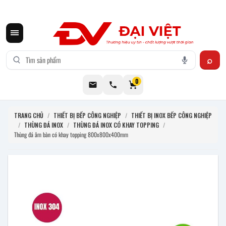
CƠ KHÍ ĐẠI VIỆT CUNG CẤP THIẾT BỊ BẾP CÔNG NGHIỆP INOX
0
TRANG CHỦ
/
THIẾT BỊ BẾP CÔNG NGHIỆP
/
THIẾT BỊ INOX BẾP CÔNG NGHIỆP
/
THÙNG ĐÁ INOX
/
THÙNG ĐÁ INOX CÓ KHAY TOPPING
/
Thùng đá âm bàn có khay topping 800x800x400mm