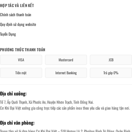
HỢP TÁC VÀ LIÊN KẾT
Chính sách thanh toán
Quy định sử dụng website
Tuyển Dụng
PHƯƠNG THỨC THANH TOÁN
VISA
Mastercard
JCB
Tiền mặt
Internet Banking
Trả góp 0%
Địa chỉ xưởng:
Tổ 7, Ấp Quới Thạnh, Xã Phước An, Huyện Nhơn Trạch, Tỉnh Đồng Nai.
Cơ Khí Đại Việt xưởng gia công trực tiếp các sản phẩm inox theo yêu cầu và giao hàng tận nơi.
Địa chỉ văn phòng:
Trung tâm xử lý đơn hàng Cơ Khí Đại Việt – 518 Hương Lộ 2, Phường Bình Trị Đông, Quận Bình