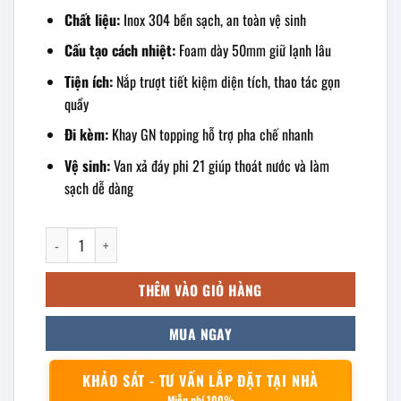
Chất liệu:
Inox 304 bền sạch, an toàn vệ sinh
Cấu tạo cách nhiệt:
Foam dày 50mm giữ lạnh lâu
Tiện ích:
Nắp trượt tiết kiệm diện tích, thao tác gọn
quầy
Đi kèm:
Khay GN topping hỗ trợ pha chế nhanh
Vệ sinh:
Van xả đáy phi 21 giúp thoát nước và làm
sạch dễ dàng
Thùng đá âm bàn có khay topping 800x800x400mm số lượng
THÊM VÀO GIỎ HÀNG
MUA NGAY
KHẢO SÁT - TƯ VẤN LẮP ĐẶT TẠI NHÀ
Miễn phí 100%