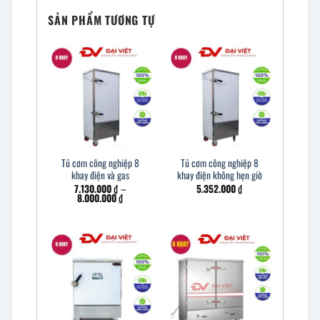
SẢN PHẨM TƯƠNG TỰ
Tủ cơm công nghiệp 8
Tủ cơm công nghiệp 8
khay điện và gas
khay điện không hẹn giờ
7.130.000
₫
–
5.352.000
₫
8.000.000
₫
Khoảng
giá:
từ
7.130.000 ₫
đến
8.000.000 ₫