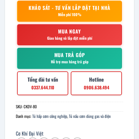
KHẢO SÁT - TƯ VẤN LẮP ĐẶT TẠI NHÀ
Miễn phí 100%
MUA NGAY
Giao hàng và lắp đặt miễn phí
MUA TRẢ GÓP
Hỗ trợ mua hàng trả góp
Tổng đài tư vấn
Hotline
0337.644.110
0906.638.494
SKU:
CKDV-80
Danh mục:
Tủ hấp cơm công nghiệp
,
Tủ nấu cơm dùng gas và điện
Cơ Khí Đại Việt