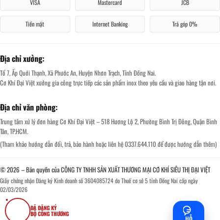
VISA
Mastercard
JCB
Tiền mặt
Internet Banking
Trả góp 0%
Địa chỉ xưởng:
Tổ 7, Ấp Quới Thạnh, Xã Phước An, Huyện Nhơn Trạch, Tỉnh Đồng Nai.
Cơ Khí Đại Việt xưởng gia công trực tiếp các sản phẩm inox theo yêu cầu và giao hàng tận nơi.
Địa chỉ văn phòng:
Trung tâm xử lý đơn hàng Cơ Khí Đại Việt – 518 Hương Lộ 2, Phường Bình Trị Đông, Quận Bình
Tân, TP.HCM.
(Tham khảo hướng dẫn đổi, trả, bảo hành hoặc liên hệ 0337.644.110 để được hướng dẫn thêm)
© 2026 – Bản quyền của CÔNG TY TNHH SẢN XUẤT THƯƠNG MẠI CƠ KHÍ SIÊU THỊ ĐẠI VIỆT
Giấy chứng nhận Đăng ký Kinh doanh số 3604085724 do Thuế cơ sở 5 tỉnh Đồng Nai cấp ngày
02/03/2026
ĐÃ ĐĂNG KÝ
BỘ CÔNG THƯƠNG
HỖ