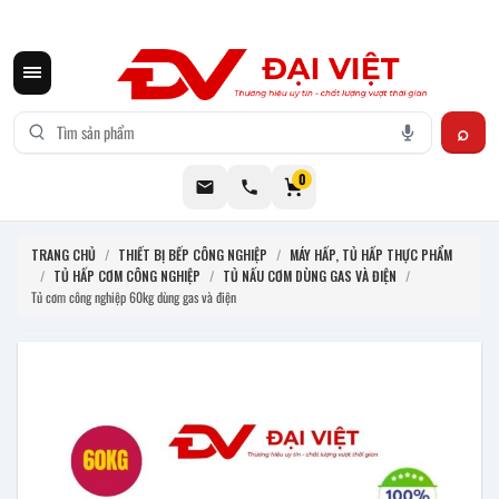
CƠ KHÍ ĐẠI VIỆT CUNG CẤP THIẾT BỊ BẾP CÔNG NGHIỆP INOX
0
TRANG CHỦ
/
THIẾT BỊ BẾP CÔNG NGHIỆP
/
MÁY HẤP, TỦ HẤP THỰC PHẨM
/
TỦ HẤP CƠM CÔNG NGHIỆP
/
TỦ NẤU CƠM DÙNG GAS VÀ ĐIỆN
/
Tủ cơm công nghiệp 60kg dùng gas và điện