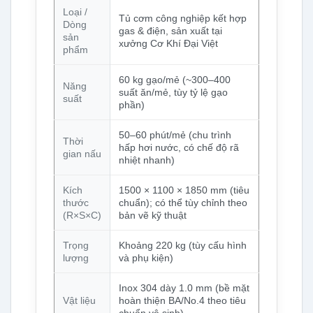
Loại /
Tủ cơm công nghiệp kết hợp
Dòng
gas & điện, sản xuất tại
sản
xưởng Cơ Khí Đại Việt
phẩm
60 kg gạo/mẻ (~300–400
Năng
suất ăn/mẻ, tùy tỷ lệ gạo
suất
phần)
50–60 phút/mẻ (chu trình
Thời
hấp hơi nước, có chế độ rã
gian nấu
nhiệt nhanh)
Kích
1500 × 1100 × 1850 mm (tiêu
thước
chuẩn); có thể tùy chỉnh theo
(R×S×C)
bản vẽ kỹ thuật
Trọng
Khoảng 220 kg (tùy cấu hình
lượng
và phụ kiện)
Inox 304 dày 1.0 mm (bề mặt
Vật liệu
hoàn thiện BA/No.4 theo tiêu
chuẩn vệ sinh)