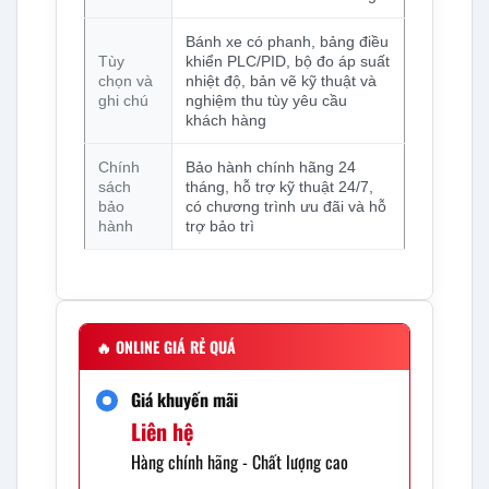
Bánh xe có phanh, bảng điều
Tùy
khiển PLC/PID, bộ đo áp suất
chọn và
nhiệt độ, bản vẽ kỹ thuật và
ghi chú
nghiệm thu tùy yêu cầu
khách hàng
Chính
Bảo hành chính hãng 24
sách
tháng, hỗ trợ kỹ thuật 24/7,
bảo
có chương trình ưu đãi và hỗ
hành
trợ bảo trì
🔥
ONLINE GIÁ RẺ QUÁ
Giá khuyến mãi
Liên hệ
Hàng chính hãng - Chất lượng cao