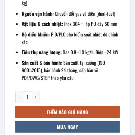
kg)
Nguồn vận hành:
Chuyển đổi gas và điện (dual‑fuel)
Vật liệu & cách nhiệt:
Inox 304 + lớp PU dày 50 mm
Bộ điều khiển:
PID/PLC cho kiểm soát nhiệt độ chính
xác
Tiêu thụ năng lượng:
Gas 0.8–1.0 kg/h; Điện ~24 kW
Sản xuất & bảo hành:
Sản xuất tại xưởng (ISO
9001:2015), bảo hành 24 tháng, cấp bản vẽ
PDF/DWG/STEP theo yêu cầu
Tủ cơm công nghiệp 60kg dùng gas và điện số lượng
THÊM VÀO GIỎ HÀNG
MUA NGAY