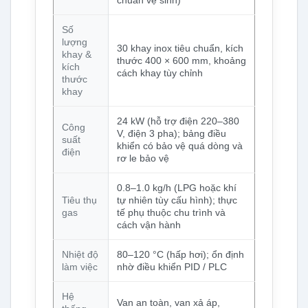
Số
lượng
30 khay inox tiêu chuẩn, kích
khay &
thước 400 × 600 mm, khoảng
kích
cách khay tùy chỉnh
thước
khay
24 kW (hỗ trợ điện 220–380
Công
V, điện 3 pha); bảng điều
suất
khiển có bảo vệ quá dòng và
điện
rơ le bảo vệ
0.8–1.0 kg/h (LPG hoặc khí
Tiêu thụ
tự nhiên tùy cấu hình); thực
gas
tế phụ thuộc chu trình và
cách vận hành
Nhiệt độ
80–120 °C (hấp hơi); ổn định
làm việc
nhờ điều khiển PID / PLC
Hệ
Van an toàn, van xả áp,