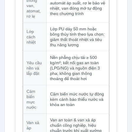
thống
automát áp suất, rơ le bảo vệ
van,
nhiệt, van đóng mở tự động
atomat,
theo chương trình
rơ le
Lớp PU dày 50 mm hoặc
Lớp
bông thủy tinh theo lựa chọn;
cách
giảm thất thoát nhiệt và tiêu
nhiệt
thụ năng lượng
Nền phẳng chịu tải ≥ 500
Yêu cầu
kg/m²; kết nối gas an toàn
nền và
(LPG/NG) và nguồn điện 3
lắp đặt
pha; không gian thông
thoáng để thoát hơi
Cảm
Cảm biến mức nước tự động
biến
kèm cảnh báo thiếu nước và
mực
khóa an toàn
nước
Van an toàn & van xả áp
Van xả
chuẩn công nghiệp, hiệu
áp
chuẩn trước khi xuất xưởng