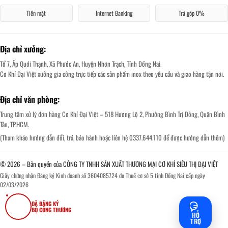
Tiền mặt
Internet Banking
Trả góp 0%
Địa chỉ xưởng:
Tổ 7, Ấp Quới Thạnh, Xã Phước An, Huyện Nhơn Trạch, Tỉnh Đồng Nai.
Cơ Khí Đại Việt xưởng gia công trực tiếp các sản phẩm inox theo yêu cầu và giao hàng tận nơi.
Địa chỉ văn phòng:
Trung tâm xử lý đơn hàng Cơ Khí Đại Việt – 518 Hương Lộ 2, Phường Bình Trị Đông, Quận Bình
Tân, TP.HCM.
(Tham khảo hướng dẫn đổi, trả, bảo hành hoặc liên hệ 0337.644.110 để được hướng dẫn thêm)
© 2026 – Bản quyền của CÔNG TY TNHH SẢN XUẤT THƯƠNG MẠI CƠ KHÍ SIÊU THỊ ĐẠI VIỆT
Giấy chứng nhận Đăng ký Kinh doanh số 3604085724 do Thuế cơ sở 5 tỉnh Đồng Nai cấp ngày
02/03/2026
ĐÃ ĐĂNG KÝ
BỘ CÔNG THƯƠNG
HỖ
TRỢ