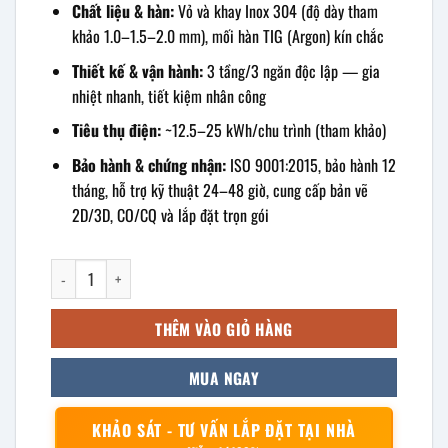
Chất liệu & hàn:
Vỏ và khay Inox 304 (độ dày tham
khảo 1.0–1.5–2.0 mm), mối hàn TIG (Argon) kín chắc
Thiết kế & vận hành:
3 tầng/3 ngăn độc lập — gia
nhiệt nhanh, tiết kiệm nhân công
Tiêu thụ điện:
~12.5–25 kWh/chu trình (tham khảo)
Bảo hành & chứng nhận:
ISO 9001:2015, bảo hành 12
tháng, hỗ trợ kỹ thuật 24–48 giờ, cung cấp bản vẽ
2D/3D, CO/CQ và lắp đặt trọn gói
Tủ hấp hải sản 3 tầng dùng điện số lượng
THÊM VÀO GIỎ HÀNG
MUA NGAY
KHẢO SÁT - TƯ VẤN LẮP ĐẶT TẠI NHÀ