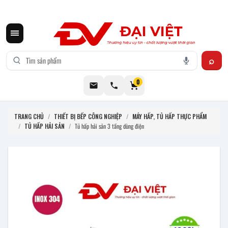
CƠ KHÍ ĐẠI VIỆT CUNG CẤP THIẾT BỊ BẾP CÔNG NGHIỆP INOX
0
TRANG CHỦ
/
THIẾT BỊ BẾP CÔNG NGHIỆP
/
MÁY HẤP, TỦ HẤP THỰC PHẨM
/
TỦ HẤP HẢI SẢN
/
Tủ hấp hải sản 3 tầng dùng điện