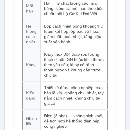
Hàn TIG chất lượng cao, mài
Mối
bóng, kiểm tra mối hàn theo tiêu
hàn
chuẩn nội bộ Cơ Khí Đại Việt
Hệ
Lớp cách nhiệt bông khoáng/PU
thống
foam kết hợp lớp bảo vệ Inox,
cách
giảm thất thoát nhiệt, tăng hiệu
nhiệt
suất vận hành
Khay Inox 304 tháo rời, tương
thích chuẩn GN hoặc kích thước
Khay
theo yêu cầu; khay có rãnh
thoát nước và khung dẫn trượt
chịu tải
Thiết kế đứng công nghiệp, cửa
Kiểu
bản lề kín, gioăng chịu nhiệt, tay
dáng
nắm cách nhiệt, khung chịu tải
gia cố
Điện (3 pha) — không sinh khói,
Nhiên
dễ tích hợp hệ thống điện bếp
liệu
công nghiệp