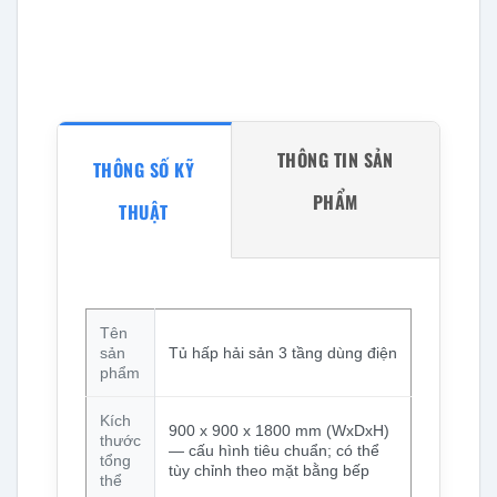
THÔNG TIN SẢN
THÔNG SỐ KỸ
PHẨM
THUẬT
Tên
sản
Tủ hấp hải sản 3 tầng dùng điện
phẩm
Kích
900 x 900 x 1800 mm (WxDxH)
thước
— cấu hình tiêu chuẩn; có thể
tổng
tùy chỉnh theo mặt bằng bếp
thể