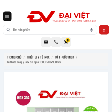
CƠ KHÍ ĐẠI VIỆT CUNG CẤP THIẾT BỊ BẾP CÔNG NGHIỆP INOX
0
TRANG CHỦ
/
THIẾT BỊ Y TẾ INOX
/
TỦ THUỐC INOX
/
Tủ thuốc đông y inox 50 ngăn 1800x500x900mm