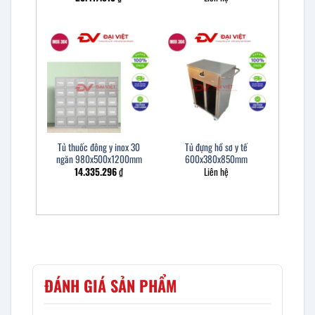
Tủ thuốc đông y inox 30
Tủ đựng hồ sơ y tế
ngăn 980x500x1200mm
600x380x850mm
14.335.296
₫
Liên hệ
ĐÁNH GIÁ SẢN PHẨM