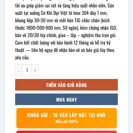
tối ưu giúp giảm sai sót và tăng hiệu suất nhân viên. Sản
xuất tại xưởng Cơ Khí Đại Việt từ Inox 304 dày 1 mm,
khung hộp 30×30 mm và mối hàn TIG chắc chắn (kích
thước 1800×500×900 mm, 50 ngăn), kèm chứng nhận ISO,
bản vẽ 2D/3D tùy chỉnh, giao – lắp – nghiệm thu trọn gói.
Cam kết chất lượng với bảo hành 12 tháng và hỗ trợ kỹ
thuật — liên hệ ngay để nhận bản vẽ và báo giá tùy theo
yêu cầu.
Tủ thuốc đông y inox 50 ngăn 1800x500x900mm số lượng
THÊM VÀO GIỎ HÀNG
MUA NGAY
KHẢO SÁT - TƯ VẤN LẮP ĐẶT TẠI NHÀ
Miễn phí 100%