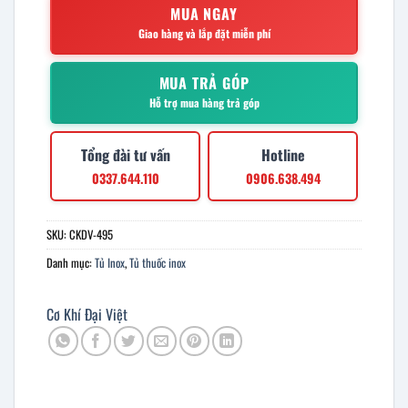
MUA NGAY
Giao hàng và lắp đặt miễn phí
MUA TRẢ GÓP
Hỗ trợ mua hàng trả góp
Tổng đài tư vấn
Hotline
0337.644.110
0906.638.494
SKU:
CKDV-495
Danh mục:
Tủ Inox
,
Tủ thuốc inox
Cơ Khí Đại Việt