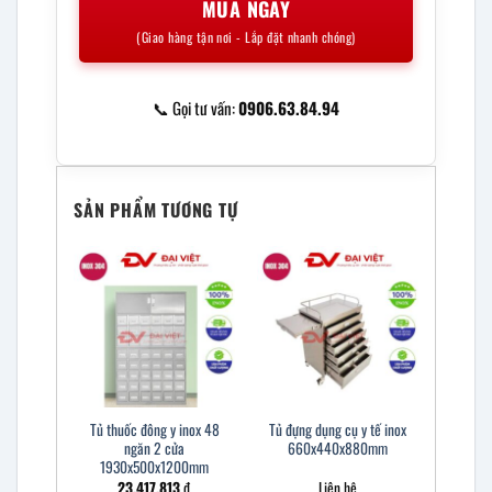
MUA NGAY
(Giao hàng tận nơi - Lắp đặt nhanh chóng)
📞 Gọi tư vấn:
0906.63.84.94
SẢN PHẨM TƯƠNG TỰ
Tủ thuốc đông y inox 48
Tủ đựng dụng cụ y tế inox
ngăn 2 cửa
660x440x880mm
1930x500x1200mm
23.417.813
₫
Liên hệ