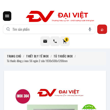
CƠ KHÍ ĐẠI VIỆT CUNG CẤP THIẾT BỊ BẾP CÔNG NGHIỆP INOX
0
TRANG CHỦ
/
THIẾT BỊ Y TẾ INOX
/
TỦ THUỐC INOX
/
Tủ thuốc đông y inox 56 ngăn 2 cửa 1930x500x1200mm