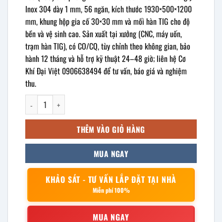
Inox 304 dày 1 mm, 56 ngăn, kích thước 1930×500×1200
mm, khung hộp gia cố 30×30 mm và mối hàn TIG cho độ
bền và vệ sinh cao. Sản xuất tại xưởng (CNC, máy uốn,
trạm hàn TIG), có CO/CQ, tùy chỉnh theo không gian, bảo
hành 12 tháng và hỗ trợ kỹ thuật 24–48 giờ; liên hệ Cơ
Khí Đại Việt 0906638494 để tư vấn, báo giá và nghiệm
thu.
Tủ thuốc đông y inox 56 ngăn 2 cửa 1930x500x1200mm số lượng
THÊM VÀO GIỎ HÀNG
MUA NGAY
KHẢO SÁT - TƯ VẤN LẮP ĐẶT TẠI NHÀ
Miễn phí 100%
MUA NGAY