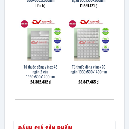
800x600x1200mm
ngăn 930x500x900mm
Liên hệ
11.591.121
₫
Tủ thuốc đông y inox 45
Tủ thuốc đông y inox 70
ngăn 2 cửa
ngăn 1930x500x1400mm
1930x500x1200mm
24.382.432
₫
28.847.465
₫
ĐÁNH GIÁ SẢN PHẨM