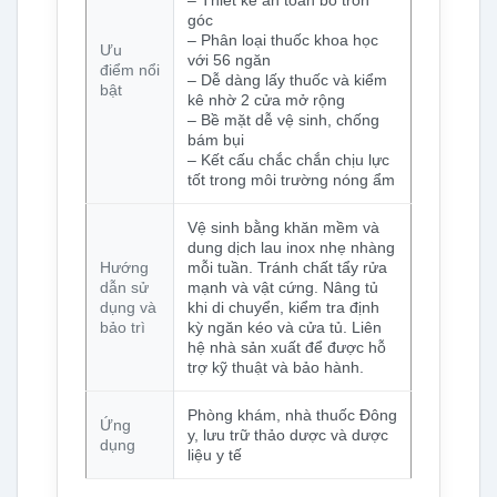
góc
– Phân loại thuốc khoa học
Ưu
với 56 ngăn
điểm nổi
– Dễ dàng lấy thuốc và kiểm
bật
kê nhờ 2 cửa mở rộng
– Bề mặt dễ vệ sinh, chống
bám bụi
– Kết cấu chắc chắn chịu lực
tốt trong môi trường nóng ẩm
Vệ sinh bằng khăn mềm và
dung dịch lau inox nhẹ nhàng
Hướng
mỗi tuần. Tránh chất tẩy rửa
dẫn sử
mạnh và vật cứng. Nâng tủ
dụng và
khi di chuyển, kiểm tra định
bảo trì
kỳ ngăn kéo và cửa tủ. Liên
hệ nhà sản xuất để được hỗ
trợ kỹ thuật và bảo hành.
Phòng khám, nhà thuốc Đông
Ứng
y, lưu trữ thảo dược và dược
dụng
liệu y tế