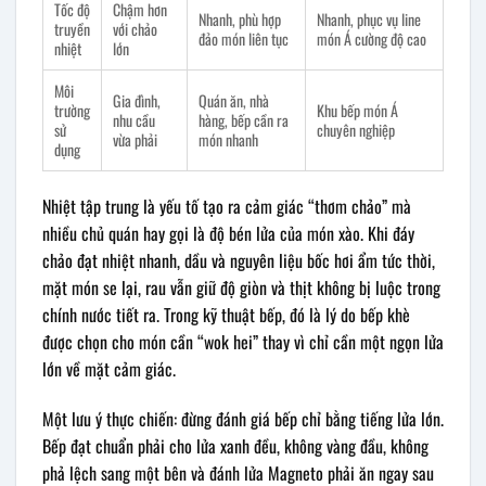
Tốc độ
Chậm hơn
Nhanh, phù hợp
Nhanh, phục vụ line
truyền
với chảo
đảo món liên tục
món Á cường độ cao
nhiệt
lớn
Môi
Gia đình,
Quán ăn, nhà
trường
Khu bếp món Á
nhu cầu
hàng, bếp cần ra
sử
chuyên nghiệp
vừa phải
món nhanh
dụng
Nhiệt tập trung là yếu tố tạo ra cảm giác “thơm chảo” mà
nhiều chủ quán hay gọi là độ bén lửa của món xào. Khi đáy
chảo đạt nhiệt nhanh, dầu và nguyên liệu bốc hơi ẩm tức thời,
mặt món se lại, rau vẫn giữ độ giòn và thịt không bị luộc trong
chính nước tiết ra. Trong kỹ thuật bếp, đó là lý do bếp khè
được chọn cho món cần “wok hei” thay vì chỉ cần một ngọn lửa
lớn về mặt cảm giác.
Một lưu ý thực chiến: đừng đánh giá bếp chỉ bằng tiếng lửa lớn.
Bếp đạt chuẩn phải cho lửa xanh đều, không vàng đầu, không
phả lệch sang một bên và đánh lửa Magneto phải ăn ngay sau