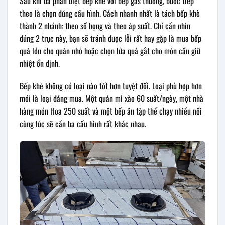
Sau khi đã phân biệt bếp khè với bếp gas thường, bước tiếp
theo là chọn đúng cấu hình. Cách nhanh nhất là tách bếp khè
thành 2 nhánh: theo số họng và theo áp suất. Chỉ cần nhìn
đúng 2 trục này, bạn sẽ tránh được lỗi rất hay gặp là mua bếp
quá lớn cho quán nhỏ hoặc chọn lửa quá gắt cho món cần giữ
nhiệt ổn định.
Bếp khè không có loại nào tốt hơn tuyệt đối. Loại phù hợp hơn
mới là loại đáng mua. Một quán mì xào 60 suất/ngày, một nhà
hàng món Hoa 250 suất và một bếp ăn tập thể chạy nhiều nồi
cùng lúc sẽ cần ba cấu hình rất khác nhau.