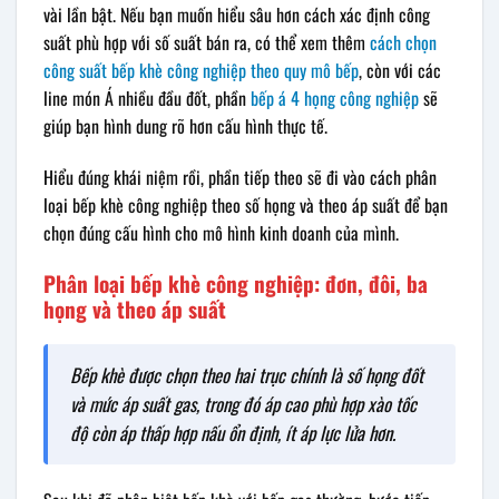
vài lần bật. Nếu bạn muốn hiểu sâu hơn cách xác định công
suất phù hợp với số suất bán ra, có thể xem thêm
cách chọn
công suất bếp khè công nghiệp theo quy mô bếp
, còn với các
line món Á nhiều đầu đốt, phần
bếp á 4 họng công nghiệp
sẽ
giúp bạn hình dung rõ hơn cấu hình thực tế.
Hiểu đúng khái niệm rồi, phần tiếp theo sẽ đi vào cách phân
loại bếp khè công nghiệp theo số họng và theo áp suất để bạn
chọn đúng cấu hình cho mô hình kinh doanh của mình.
Phân loại bếp khè công nghiệp: đơn, đôi, ba
họng và theo áp suất
Bếp khè được chọn theo hai trục chính là số họng đốt
và mức áp suất gas, trong đó áp cao phù hợp xào tốc
độ còn áp thấp hợp nấu ổn định, ít áp lực lửa hơn.