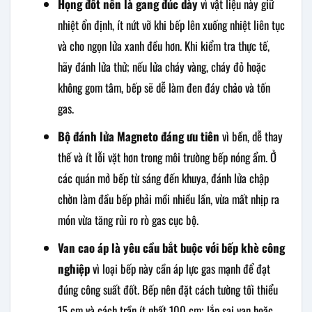
Họng đốt nên là gang đúc dày
vì vật liệu này giữ
nhiệt ổn định, ít nứt vỡ khi bếp lên xuống nhiệt liên tục
và cho ngọn lửa xanh đều hơn. Khi kiểm tra thực tế,
hãy đánh lửa thử; nếu lửa cháy vàng, cháy đỏ hoặc
không gom tâm, bếp sẽ dễ làm đen đáy chảo và tốn
gas.
Bộ đánh lửa Magneto đáng ưu tiên
vì bền, dễ thay
thế và ít lỗi vặt hơn trong môi trường bếp nóng ẩm. Ở
các quán mở bếp từ sáng đến khuya, đánh lửa chập
chờn làm đầu bếp phải mồi nhiều lần, vừa mất nhịp ra
món vừa tăng rủi ro rò gas cục bộ.
Van cao áp là yêu cầu bắt buộc với bếp khè công
nghiệp
vì loại bếp này cần áp lực gas mạnh để đạt
đúng công suất đốt. Bếp nên đặt cách tường tối thiểu
15 cm và cách trần ít nhất 100 cm; lắp sai van hoặc