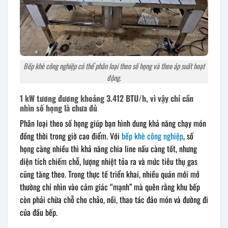
Bếp khè công nghiệp có thể phân loại theo số họng và theo áp suất hoạt
động.
1 kW tương đương khoảng 3.412 BTU/h, vì vậy chỉ cần
nhìn số họng là chưa đủ
Phân loại theo số họng giúp bạn hình dung khả năng chạy món
đồng thời trong giờ cao điểm. Với
bếp khè công nghiệp
, số
họng càng nhiều thì khả năng chia line nấu càng tốt, nhưng
diện tích chiếm chỗ, lượng nhiệt tỏa ra và mức tiêu thụ gas
cũng tăng theo. Trong thực tế triển khai, nhiều quán mới mở
thường chỉ nhìn vào cảm giác “mạnh” mà quên rằng khu bếp
còn phải chừa chỗ cho chảo, nồi, thao tác đảo món và đường đi
của đầu bếp.