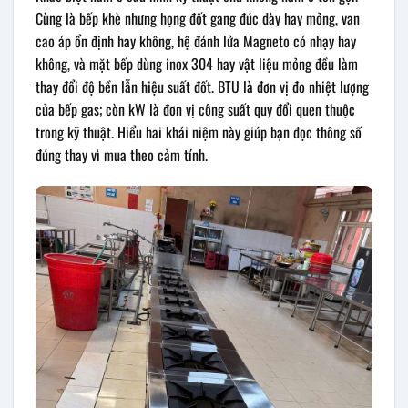
Cùng là bếp khè nhưng họng đốt gang đúc dày hay mỏng, van
cao áp ổn định hay không, hệ đánh lửa Magneto có nhạy hay
không, và mặt bếp dùng inox 304 hay vật liệu mỏng đều làm
thay đổi độ bền lẫn hiệu suất đốt. BTU là đơn vị đo nhiệt lượng
của bếp gas; còn kW là đơn vị công suất quy đổi quen thuộc
trong kỹ thuật. Hiểu hai khái niệm này giúp bạn đọc thông số
đúng thay vì mua theo cảm tính.