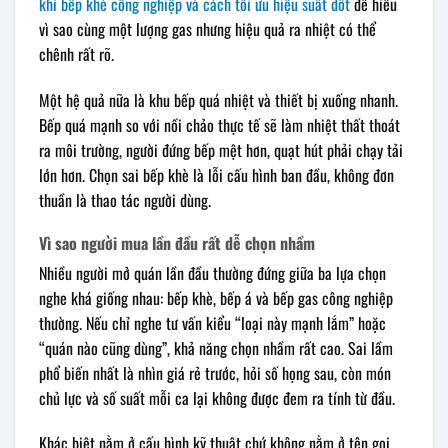
khí bếp khè công nghiệp và cách tối ưu hiệu suất đốt
để hiểu
vì sao cùng một lượng gas nhưng hiệu quả ra nhiệt có thể
chênh rất rõ.
Một hệ quả nữa là khu bếp quá nhiệt và thiết bị xuống nhanh.
Bếp quá mạnh so với nồi chảo thực tế sẽ làm nhiệt thất thoát
ra môi trường, người đứng bếp mệt hơn, quạt hút phải chạy tải
lớn hơn. Chọn sai bếp khè là lỗi cấu hình ban đầu, không đơn
thuần là thao tác người dùng.
Vì sao người mua lần đầu rất dễ chọn nhầm
Nhiều người mở quán lần đầu thường đứng giữa ba lựa chọn
nghe khá giống nhau: bếp khè, bếp á và bếp gas công nghiệp
thường. Nếu chỉ nghe tư vấn kiểu “loại này mạnh lắm” hoặc
“quán nào cũng dùng”, khả năng chọn nhầm rất cao. Sai lầm
phổ biến nhất là nhìn giá rẻ trước, hỏi số họng sau, còn món
chủ lực và số suất mỗi ca lại không được đem ra tính từ đầu.
Khác biệt nằm ở cấu hình kỹ thuật chứ không nằm ở tên gọi.