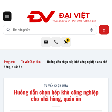
CƠ KHÍ ĐẠI VIỆT CUNG CẤP THIẾT BỊ BẾP CÔNG NGHIỆP INOX
0
Trang chủ
Tư Vấn Chọn Mua
Hướng dẫn chọn bếp khè công nghiệp cho nhà
-
-
hàng, quán ăn
TƯ VẤN CHỌN MUA
Hướng dẫn chọn bếp khè công nghiệp
cho nhà hàng, quán ăn