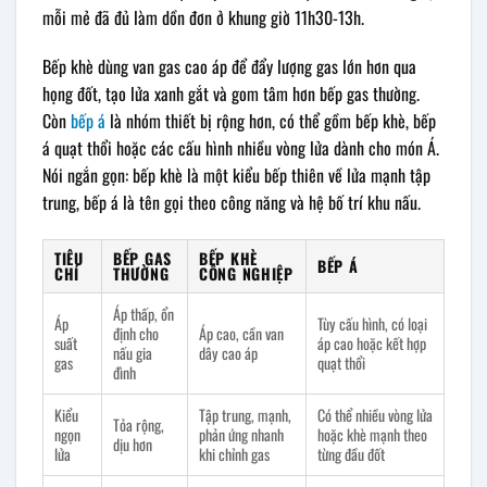
mỗi mẻ đã đủ làm dồn đơn ở khung giờ 11h30-13h.
Bếp khè dùng van gas cao áp để đẩy lượng gas lớn hơn qua
họng đốt, tạo lửa xanh gắt và gom tâm hơn bếp gas thường.
Còn
bếp á
là nhóm thiết bị rộng hơn, có thể gồm bếp khè, bếp
á quạt thổi hoặc các cấu hình nhiều vòng lửa dành cho món Á.
Nói ngắn gọn: bếp khè là một kiểu bếp thiên về lửa mạnh tập
trung, bếp á là tên gọi theo công năng và hệ bố trí khu nấu.
TIÊU
BẾP GAS
BẾP KHÈ
BẾP Á
CHÍ
THƯỜNG
CÔNG NGHIỆP
Áp thấp, ổn
Áp
Tùy cấu hình, có loại
định cho
Áp cao, cần van
suất
áp cao hoặc kết hợp
nấu gia
dây cao áp
gas
quạt thổi
đình
Kiểu
Tập trung, mạnh,
Có thể nhiều vòng lửa
Tỏa rộng,
ngọn
phản ứng nhanh
hoặc khè mạnh theo
dịu hơn
lửa
khi chỉnh gas
từng đầu đốt