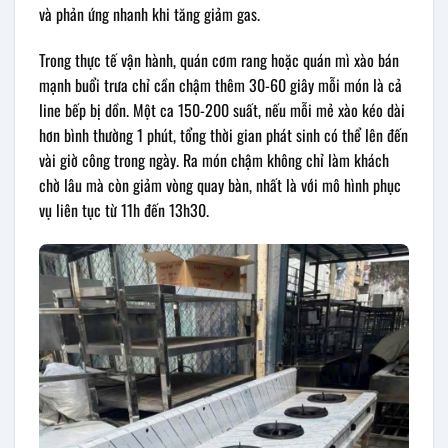
và phản ứng nhanh khi tăng giảm gas.
Trong thực tế vận hành, quán cơm rang hoặc quán mì xào bán
mạnh buổi trưa chỉ cần chậm thêm 30-60 giây mỗi món là cả
line bếp bị dồn. Một ca 150-200 suất, nếu mỗi mẻ xào kéo dài
hơn bình thường 1 phút, tổng thời gian phát sinh có thể lên đến
vài giờ công trong ngày. Ra món chậm không chỉ làm khách
chờ lâu mà còn giảm vòng quay bàn, nhất là với mô hình phục
vụ liên tục từ 11h đến 13h30.