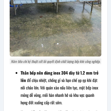
Năm tiêu chí kỹ thuật cốt lõi quyết định chất lượng bếp khè công nghiệp.
Thân bếp nên dùng inox 304 dày từ 1.2 mm trở
lên
để chịu nhiệt, chống gỉ và hạn chế ọp ẹp khi đặt
nồi chảo lớn. Với quán xào nấu liên tục, mặt bếp inox
mỏng dễ võng, mối hàn nhanh hở và khu vực quanh
họng đốt xuống cấp rất sớm.