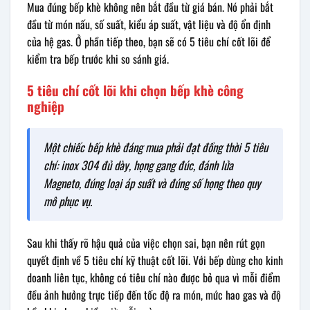
Mua đúng bếp khè không nên bắt đầu từ giá bán. Nó phải bắt
đầu từ món nấu, số suất, kiểu áp suất, vật liệu và độ ổn định
của hệ gas. Ở phần tiếp theo, bạn sẽ có 5 tiêu chí cốt lõi để
kiểm tra bếp trước khi so sánh giá.
5 tiêu chí cốt lõi khi chọn bếp khè công
nghiệp
Một chiếc bếp khè đáng mua phải đạt đồng thời 5 tiêu
chí: inox 304 đủ dày, họng gang đúc, đánh lửa
Magneto, đúng loại áp suất và đúng số họng theo quy
mô phục vụ.
Sau khi thấy rõ hậu quả của việc chọn sai, bạn nên rút gọn
quyết định về 5 tiêu chí kỹ thuật cốt lõi. Với bếp dùng cho kinh
doanh liên tục, không có tiêu chí nào được bỏ qua vì mỗi điểm
đều ảnh hưởng trực tiếp đến tốc độ ra món, mức hao gas và độ