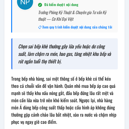
Đã kiểm duyệt nội dung
✔
Trưởng Phòng Kỹ Thuật & Chuyên gia Tư vấn Kỹ
thuật — Cơ Khí Đại Việt
📋 Xem quy trình kiểm duyệt nội dung của chúng tôi
Chọn sai bếp khè thường gây lửa yếu hoặc dư công
suất, làm chậm ra món, hao gas, tăng nhiệt khu bếp và
rút ngắn tuổi thọ thiết bị.
Trong bếp nhà hàng, sai một thông số ở bếp khè có thể kéo
theo cả chuỗi vấn đề vận hành. Quán nhỏ mua bếp áp cao quá
mạnh sẽ thấy khu nấu nóng gắt, đầu bếp đứng lâu rất mệt và
món cần lửa vừa trở nên khó kiểm soát. Ngược lại, nhà hàng
món Á dùng bếp công suất thấp hoặc cấu hình áp không đúng
thường gặp cảnh chảo lâu bắt nhiệt, xào ra nước và chậm nhịp
phục vụ ngay giờ cao điểm.