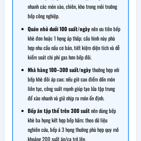
nhanh các món xào, chiên, kho trong môi trường
bếp công nghiệp.
Quán nhỏ dưới 100 suất/ngày
nên ưu tiên bếp
khè đơn hoặc 1 họng áp thấp; cấu hình này phù
hợp nhu cầu nấu cơ bản, tiết kiệm diện tích và dễ
kiểm soát chi phí gas hơn bếp đôi.
Nhà hàng 100–300 suất/ngày
thường hợp với
bếp khè đôi áp cao; nếu giờ cao điểm dồn món
liên tục, công suất mạnh giúp tạo lửa tập trung
để xào nhanh và giữ nhịp ra món ổn định.
Bếp ăn tập thể trên 300 suất
nên dùng bếp
khè ba họng kết hợp bếp hầm; theo dữ liệu
nghiên cứu, bếp á 3 họng thường phù hợp quy mô
khoảng 200 suất ăn/ca trở lên.