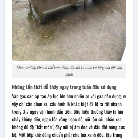
Chọn sai bếp khè có thể làm chậm tốc độ ra món và tăng chi phí vận
hành.
Những tổn thất dễ thấy ngay trong tuần đầu sử dụng
Van gas cao áp tạo áp lực lớn hơn nhiều so với gas dân dụng, vì
vậy chỉ cần chọn sai cấu hình là khác biệt đã lộ ra rất nhanh
trong 3-7 ngày vận hành đầu tiên. Dấu hiệu thường thấy là lửa
cháy không đều, ngọn lửa vàng hoặc đỏ, nồi lâu sôi, chảo xào
không đủ độ “bắt món”, đáy nồi bị ám đen và đầu đốt nóng cục
bộ. Một bếp khè đúng chuẩn phải cho lửa xanh đều, tập trung