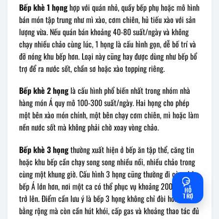
Bếp khè 1 họng
hợp với quán nhỏ, quầy bếp phụ hoặc mô hình
bán món tập trung như mì xào, cơm chiên, hủ tiếu xào với sản
lượng vừa. Nếu quán bán khoảng 40-80 suất/ngày và không
chạy nhiều chảo cùng lúc, 1 họng là cấu hình gọn, dễ bố trí và
đỡ nóng khu bếp hơn. Loại này cũng hay được dùng như bếp bổ
trợ để ra nước sốt, chần sơ hoặc xào topping riêng.
Bếp khè 2 họng
là cấu hình phổ biến nhất trong nhóm nhà
hàng món Á quy mô 100-300 suất/ngày. Hai họng cho phép
một bên xào món chính, một bên chạy cơm chiên, mì hoặc làm
nền nước sốt mà không phải chờ xoay vòng chảo.
Bếp khè 3 họng
thường xuất hiện ở bếp ăn tập thể, căng tin
hoặc khu bếp cần chạy song song nhiều nồi, nhiều chảo trong
cùng một khung giờ. Cấu hình 3 họng cũng thường đi cùng hệ
bếp Á lớn hơn, nơi một ca có thể phục vụ khoảng 200 suất ăn
HỖ
TRỢ
trở lên. Điểm cần lưu ý là bếp 3 họng không chỉ đòi hỏi mặt
bằng rộng mà còn cần hút khói, cấp gas và khoảng thao tác đủ