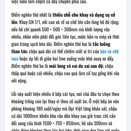
việc luôn làm chậm cả dây chuyền phía sau.
Điểm nghẽn thứ nhất là
thiếu chỗ cho khay và dụng cụ cỡ
lớn
. Khay GN 1/1, nồi cao và rổ sơ chế lớn cần lòng hố đủ rộng;
nếu hố chỉ quanh 500 × 500 × 300mm mà khối lượng rửa
nhiều, nhân viên phải đổi góc liên tục, nước bắn ra mép và thời
gian tráng sạch kéo dài. Điểm nghẽn thứ hai là
tắc luồng
thao tác
: chậu quá dài có thể chiếm mất vị trí của
bàn sơ chế
inox
hoặc ép lối đi giữa hai line xuống mức khó xoay xe đẩy.
Điểm nghẽn thứ ba là
mỏi lưng và vai do sai cao độ
; chậu
thấp quá buộc cúi nhiều, chậu cao quá làm cổ tay gồng khi rửa
nồi nặng.
Lỗi này xuất hiện nhiều ở bếp cải tạo, nơi chủ đầu tư chọn theo
khoảng trống còn lại thay vì theo số suất ăn. Ở một bếp ăn văn
phòng khoảng 180 suất/ngày mà Đại Việt từng khảo sát, chậu
cũ dài 1000mm khiến khu rửa dồn khay sau giờ trưa; chỉ cần
đổi sang cấu hình 1500 × 750 × 850mm, hố sâu 300mm và
chừa đúng khoảng thao tác hai bên, thời gian dọn line rút ngắn