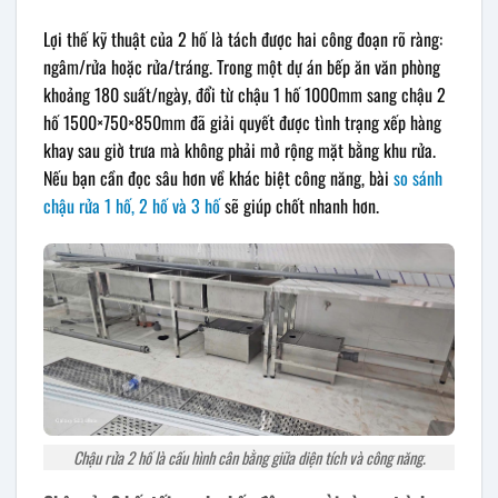
Lợi thế kỹ thuật của 2 hố là tách được hai công đoạn rõ ràng:
ngâm/rửa hoặc rửa/tráng. Trong một dự án bếp ăn văn phòng
khoảng 180 suất/ngày, đổi từ chậu 1 hố 1000mm sang chậu 2
hố 1500×750×850mm đã giải quyết được tình trạng xếp hàng
khay sau giờ trưa mà không phải mở rộng mặt bằng khu rửa.
Nếu bạn cần đọc sâu hơn về khác biệt công năng, bài
so sánh
chậu rửa 1 hố, 2 hố và 3 hố
sẽ giúp chốt nhanh hơn.
Chậu rửa 2 hố là cấu hình cân bằng giữa diện tích và công năng.