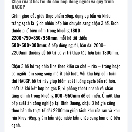
Chậu rửa 3 hố: tối ưu cho bếp đông người và quy trình
HACCP
Giảm giao cắt giữa thực phẩm sống, dụng cụ bẩn và khâu
tráng sạch là lý do nhiều bếp lớn chuyển sang chậu 3 hố. Kích
thước phổ biến nằm trong khoảng
1800–
2200×750×850/950mm
, mỗi hố tối thiểu
500×500×300mm
; ở bếp đông người, bản dài 2000–
2200mm thường dễ bố trí ba vị trí thao tác hơn bản 1800mm.
Chậu 3 hố hỗ trợ chia line theo kiểu sơ chế – rửa – tráng hoặc
ba người làm song song mà ít chờ lượt. Với khu bếp cần tuân
thủ HACCP, bố trí này giúp kiểm soát luồng sạch/bẩn rõ hơn,
nhất là khi kết hợp bo góc R, xi phông thoát nhanh và chân
tăng chỉnh trong khoảng
800–950mm
để cân nền. Ở một khu
bếp suất ăn công nghiệp tại Bình Dương, chậu 3 hố gia công
theo bản đo thực tế dài 2200mm giúp tách khu rửa rau và khu
rửa khay riêng, giảm hẳn việc nước bắn chéo sang bàn chờ bên
cạnh.