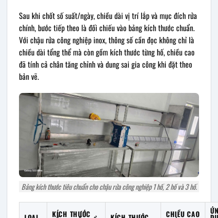
Sau khi chốt số suất/ngày, chiều dài vị trí lắp và mục đích rửa
chính, bước tiếp theo là đối chiếu vào bảng kích thước chuẩn.
Với chậu rửa công nghiệp inox, thông số cần đọc không chỉ là
chiều dài tổng thể mà còn gồm kích thước từng hố, chiều cao
đã tính cả chân tăng chỉnh và dung sai gia công khi đặt theo
bản vẽ.
Bảng kích thước tiêu chuẩn cho chậu rửa công nghiệp 1 hố, 2 hố và 3 hố.
Ứ
KÍCH THƯỚC
CHIỀU CAO
LOẠI
KÍCH THƯỚC
D