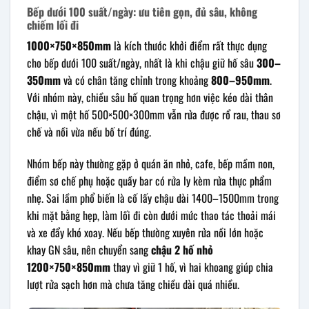
Bếp dưới 100 suất/ngày: ưu tiên gọn, đủ sâu, không
chiếm lối đi
1000×750×850mm
là kích thước khởi điểm rất thực dụng
cho bếp dưới 100 suất/ngày, nhất là khi chậu giữ hố sâu
300–
350mm
và có chân tăng chỉnh trong khoảng
800–950mm
.
Với nhóm này, chiều sâu hố quan trọng hơn việc kéo dài thân
chậu, vì một hố 500×500×300mm vẫn rửa được rổ rau, thau sơ
chế và nồi vừa nếu bố trí đúng.
Nhóm bếp này thường gặp ở quán ăn nhỏ, cafe, bếp mầm non,
điểm sơ chế phụ hoặc quầy bar có rửa ly kèm rửa thực phẩm
nhẹ. Sai lầm phổ biến là cố lấy chậu dài 1400–1500mm trong
khi mặt bằng hẹp, làm lối đi còn dưới mức thao tác thoải mái
và xe đẩy khó xoay. Nếu bếp thường xuyên rửa nồi lớn hoặc
khay GN sâu, nên chuyển sang
chậu 2 hố nhỏ
1200×750×850mm
thay vì giữ 1 hố, vì hai khoang giúp chia
lượt rửa sạch hơn mà chưa tăng chiều dài quá nhiều.