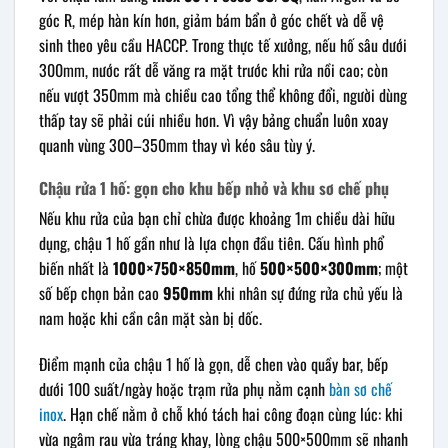
góc R, mép hàn kín hơn, giảm bám bẩn ở góc chết và dễ vệ
sinh theo yêu cầu HACCP. Trong thực tế xưởng, nếu hố sâu dưới
300mm, nước rất dễ văng ra mặt trước khi rửa nồi cao; còn
nếu vượt 350mm mà chiều cao tổng thể không đổi, người dùng
thấp tay sẽ phải cúi nhiều hơn. Vì vậy bảng chuẩn luôn xoay
quanh vùng 300–350mm thay vì kéo sâu tùy ý.
Chậu rửa 1 hố: gọn cho khu bếp nhỏ và khu sơ chế phụ
Nếu khu rửa của bạn chỉ chừa được khoảng 1m chiều dài hữu
dụng, chậu 1 hố gần như là lựa chọn đầu tiên. Cấu hình phổ
biến nhất là
1000×750×850mm
, hố
500×500×300mm
; một
số bếp chọn bản cao
950mm
khi nhân sự đứng rửa chủ yếu là
nam hoặc khi cần cân mặt sàn bị dốc.
Điểm mạnh của chậu 1 hố là gọn, dễ chen vào quầy bar, bếp
dưới 100 suất/ngày hoặc trạm rửa phụ nằm cạnh
bàn sơ chế
inox
. Hạn chế nằm ở chỗ khó tách hai công đoạn cùng lúc: khi
vừa ngâm rau vừa tráng khay, lòng chậu 500×500mm sẽ nhanh