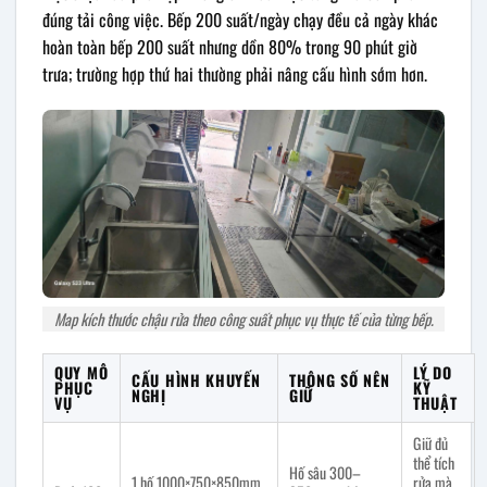
đúng tải công việc. Bếp 200 suất/ngày chạy đều cả ngày khác
hoàn toàn bếp 200 suất nhưng dồn 80% trong 90 phút giờ
trưa; trường hợp thứ hai thường phải nâng cấu hình sớm hơn.
Map kích thước chậu rửa theo công suất phục vụ thực tế của từng bếp.
QUY MÔ
LÝ DO
CẤU HÌNH KHUYẾN
THÔNG SỐ NÊN
PHỤC
KỸ
NGHỊ
GIỮ
VỤ
THUẬT
Giữ đủ
thể tích
Hố sâu 300–
1 hố 1000×750×850mm
rửa mà