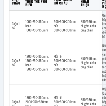
TỔNG THỂ PHỔ
HOÀN
CHẬU
HỐ CHẬU
P
BIẾN
THIỆN
H
Quầ
bếp
1000×750×850mm
500×500×300mm
850/950mm,
Chậu 1
khu
hoặc
đến
đã gồm chân
hố
chế
1000×750×950mm
500×500×350mm
tăng chỉnh
đi
bổ
Nh
vừa
vă
1200×750×850mm,
Mỗi hố
850/950mm,
ph
Chậu 2
1500×750×850mm
500×500×300mm
đã gồm chân
kh
hố
hoặc
đến
tăng chỉnh
tá
1500×750×950mm
500×500×350mm
ng
ho
rử
Bế
tập
1800×750×850mm,
Mỗi hố
căn
850/950mm,
Chậu 3
2000×750×850mm
500×500×300mm
bếp
đã gồm chân
hố
hoặc
đến
ng