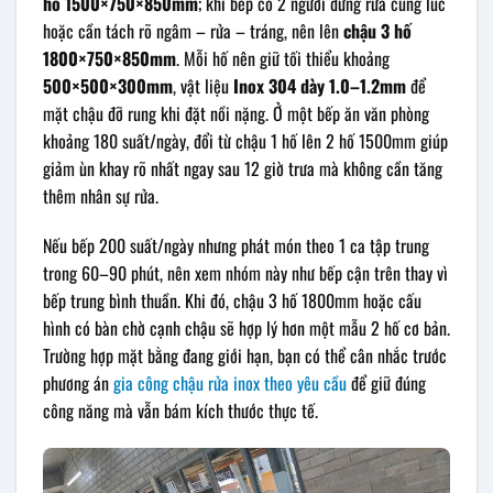
hố 1500×750×850mm
; khi bếp có 2 người đứng rửa cùng lúc
hoặc cần tách rõ ngâm – rửa – tráng, nên lên
chậu 3 hố
1800×750×850mm
. Mỗi hố nên giữ tối thiểu khoảng
500×500×300mm
, vật liệu
Inox 304 dày 1.0–1.2mm
để
mặt chậu đỡ rung khi đặt nồi nặng. Ở một bếp ăn văn phòng
khoảng 180 suất/ngày, đổi từ chậu 1 hố lên 2 hố 1500mm giúp
giảm ùn khay rõ nhất ngay sau 12 giờ trưa mà không cần tăng
thêm nhân sự rửa.
Nếu bếp 200 suất/ngày nhưng phát món theo 1 ca tập trung
trong 60–90 phút, nên xem nhóm này như bếp cận trên thay vì
bếp trung bình thuần. Khi đó, chậu 3 hố 1800mm hoặc cấu
hình có bàn chờ cạnh chậu sẽ hợp lý hơn một mẫu 2 hố cơ bản.
Trường hợp mặt bằng đang giới hạn, bạn có thể cân nhắc trước
phương án
gia công chậu rửa inox theo yêu cầu
để giữ đúng
công năng mà vẫn bám kích thước thực tế.