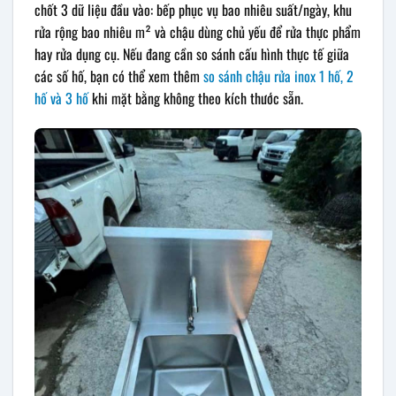
chốt 3 dữ liệu đầu vào: bếp phục vụ bao nhiêu suất/ngày, khu
rửa rộng bao nhiêu m² và chậu dùng chủ yếu để rửa thực phẩm
hay rửa dụng cụ. Nếu đang cần so sánh cấu hình thực tế giữa
các số hố, bạn có thể xem thêm
so sánh chậu rửa inox 1 hố, 2
hố và 3 hố
khi mặt bằng không theo kích thước sẵn.