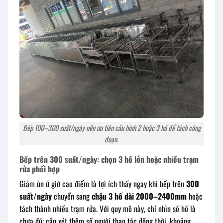
Bếp 100–300 suất/ngày nên ưu tiên cấu hình 2 hoặc 3 hố để tách công
đoạn.
Bếp trên 300 suất/ngày: chọn 3 hố lớn hoặc nhiều trạm
rửa phối hợp
Giảm ùn ứ giờ cao điểm là lợi ích thấy ngay khi bếp trên
300
suất/ngày
chuyển sang
chậu 3 hố dài 2000–2400mm
hoặc
tách thành nhiều trạm rửa. Với quy mô này, chỉ nhìn số hố là
chưa đủ; cần xét thêm số người thao tác đồng thời, khoảng