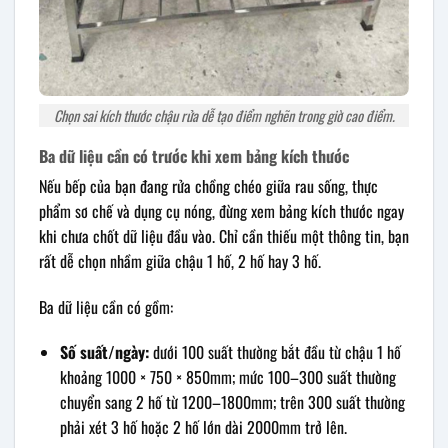
Chọn sai kích thước chậu rửa dễ tạo điểm nghẽn trong giờ cao điểm.
Ba dữ liệu cần có trước khi xem bảng kích thước
Nếu bếp của bạn đang rửa chồng chéo giữa rau sống, thực
phẩm sơ chế và dụng cụ nóng, đừng xem bảng kích thước ngay
khi chưa chốt dữ liệu đầu vào. Chỉ cần thiếu một thông tin, bạn
rất dễ chọn nhầm giữa chậu 1 hố, 2 hố hay 3 hố.
Ba dữ liệu cần có gồm:
Số suất/ngày:
dưới 100 suất thường bắt đầu từ chậu 1 hố
khoảng 1000 × 750 × 850mm; mức 100–300 suất thường
chuyển sang 2 hố từ 1200–1800mm; trên 300 suất thường
phải xét 3 hố hoặc 2 hố lớn dài 2000mm trở lên.