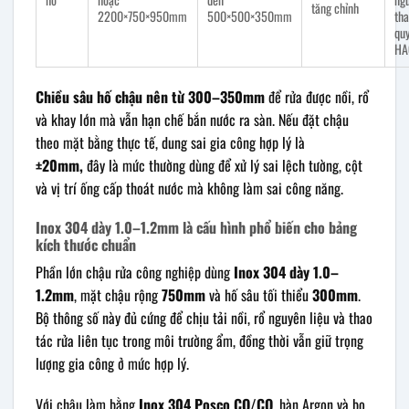
tăng chỉnh
2200×750×950mm
500×500×350mm
tha
quy
HA
Chiều sâu hố chậu nên từ 300–350mm
để rửa được nồi, rổ
và khay lớn mà vẫn hạn chế bắn nước ra sàn. Nếu đặt chậu
theo mặt bằng thực tế, dung sai gia công hợp lý là
±20mm,
đây là mức thường dùng để xử lý sai lệch tường, cột
và vị trí ống cấp thoát nước mà không làm sai công năng.
Inox 304 dày 1.0–1.2mm là cấu hình phổ biến cho bảng
kích thước chuẩn
Phần lớn chậu rửa công nghiệp dùng
Inox 304 dày 1.0–
1.2mm
, mặt chậu rộng
750mm
và hố sâu tối thiểu
300mm
.
Bộ thông số này đủ cứng để chịu tải nồi, rổ nguyên liệu và thao
tác rửa liên tục trong môi trường ẩm, đồng thời vẫn giữ trọng
lượng gia công ở mức hợp lý.
Với chậu làm bằng
Inox 304 Posco CO/CQ
, hàn Argon và bo