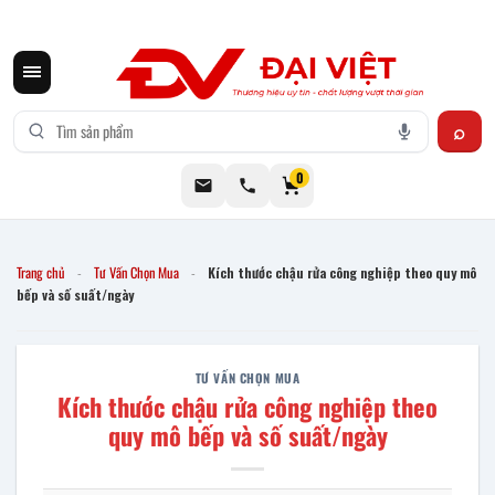
CƠ KHÍ ĐẠI VIỆT CUNG CẤP THIẾT BỊ BẾP CÔNG NGHIỆP INOX
0
Trang chủ
Tư Vấn Chọn Mua
Kích thước chậu rửa công nghiệp theo quy mô
-
-
bếp và số suất/ngày
TƯ VẤN CHỌN MUA
Kích thước chậu rửa công nghiệp theo
quy mô bếp và số suất/ngày