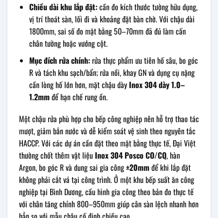
Chiều dài khu lắp đặt:
cần đo kích thước tường hữu dụng,
vị trí thoát sàn, lối đi và khoảng đặt bàn chờ. Với chậu dài
1800mm, sai số đo mặt bằng 50–70mm đã đủ làm cấn
chân tường hoặc vướng cột.
Mục đích rửa chính:
rửa thực phẩm ưu tiên hố sâu, bo góc
R và tách khu sạch/bẩn; rửa nồi, khay GN và dụng cụ nặng
cần lòng hố lớn hơn, mặt chậu dày
Inox 304 dày 1.0–
1.2mm
để hạn chế rung ồn.
Một chậu rửa phù hợp cho bếp công nghiệp nên hỗ trợ thao tác
mượt, giảm bắn nước và dễ kiểm soát vệ sinh theo nguyên tắc
HACCP. Với các dự án cần đặt theo mặt bằng thực tế, Đại Việt
thường chốt thêm vật liệu
Inox 304 Posco CO/CQ
, hàn
Argon, bo góc R và dung sai gia công
±20mm
để khi lắp đặt
không phải cắt vá tại công trình. Ở một khu bếp suất ăn công
nghiệp tại Bình Dương, cấu hình gia công theo bản đo thực tế
với chân tăng chỉnh 800–950mm giúp cân sàn lệch nhanh hơn
hẳn so với mẫu chậu cố định chiều cao.