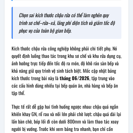
Chọn sai kích thước chậu rửa có thể làm nghẽn quy
trình sơ chế–rửa–xả, lãng phí diện tích và giảm tốc độ
phục vụ của toàn bộ gian bếp.
Kích thước chậu rửa công nghiệp không phải chi tiết phụ. Nó
quyết định luồng thao tác trong khu sơ chế và khu rửa dụng cụ,
ảnh hưởng trực tiếp đến tốc độ ra món, độ khô ráo sàn bếp và
khả năng giữ quy trình vệ sinh tách biệt. Mốc cập nhật bảng
kích thước trong bài này là
tháng 06/2026
, tập trung vào
các cấu hình dùng nhiều tại bếp quán ăn, nhà hàng và bếp ăn
tập thể.
Thực tế rất dễ gặp hai tình huống ngược nhau: chậu quá ngắn
khiến khay GN, rổ rau và nồi lớn phải chờ lượt; chậu quá dài lại
lấn bàn chờ, bóp lối đi còn dưới 800mm và làm thao tác xoay
người bị vướng. Trước khi xem bảng tra nhanh, bạn chỉ cần