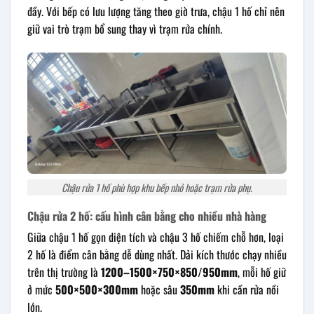
đầy. Với bếp có lưu lượng tăng theo giờ trưa, chậu 1 hố chỉ nên
giữ vai trò trạm bổ sung thay vì trạm rửa chính.
Chậu rửa 1 hố phù hợp khu bếp nhỏ hoặc trạm rửa phụ.
Chậu rửa 2 hố: cấu hình cân bằng cho nhiều nhà hàng
Giữa chậu 1 hố gọn diện tích và chậu 3 hố chiếm chỗ hơn, loại
2 hố là điểm cân bằng dễ dùng nhất. Dải kích thước chạy nhiều
trên thị trường là
1200–1500×750×850/950mm
, mỗi hố giữ
ở mức
500×500×300mm
hoặc sâu
350mm
khi cần rửa nồi
lớn.