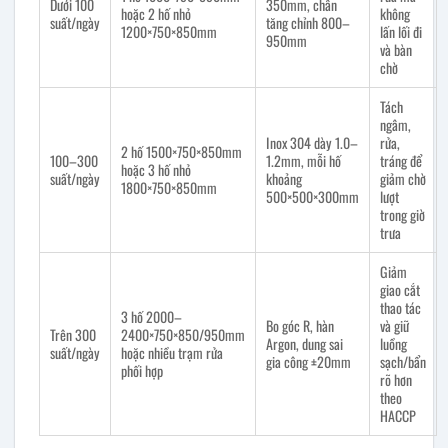
Dưới 100
350mm, chân
hoặc 2 hố nhỏ
không
suất/ngày
tăng chỉnh 800–
1200×750×850mm
lấn lối đi
950mm
và bàn
chờ
Tách
ngâm,
Inox 304 dày 1.0–
rửa,
2 hố 1500×750×850mm
100–300
1.2mm, mỗi hố
tráng để
hoặc 3 hố nhỏ
suất/ngày
khoảng
giảm chờ
1800×750×850mm
500×500×300mm
lượt
trong giờ
trưa
Giảm
giao cắt
thao tác
3 hố 2000–
Bo góc R, hàn
và giữ
Trên 300
2400×750×850/950mm
Argon, dung sai
luồng
suất/ngày
hoặc nhiều trạm rửa
gia công ±20mm
sạch/bẩn
phối hợp
rõ hơn
theo
HACCP