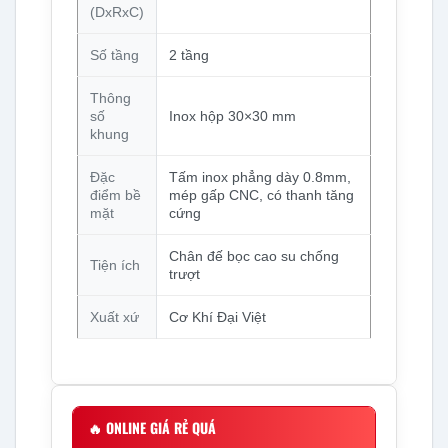
(DxRxC)
Số tầng
2 tầng
Thông
số
Inox hộp 30×30 mm
khung
Đặc
Tấm inox phẳng dày 0.8mm,
điểm bề
mép gấp CNC, có thanh tăng
mặt
cứng
Chân đế bọc cao su chống
Tiện ích
trượt
Xuất xứ
Cơ Khí Đại Việt
🔥
ONLINE GIÁ RẺ QUÁ