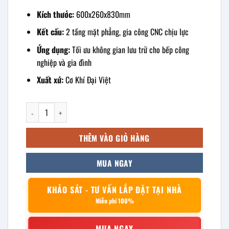
Kích thước:
600x260x830mm
Kết cấu:
2 tầng mặt phẳng, gia công CNC chịu lực
Ứng dụng:
Tối ưu không gian lưu trữ cho bếp công
nghiệp và gia đình
Xuất xứ:
Cơ Khí Đại Việt
kệ inox 2 tầng mặt phẳng 600x260x830mm số lượng
THÊM VÀO GIỎ HÀNG
MUA NGAY
KHẢO SÁT - TƯ VẤN LẮP ĐẶT TẠI NHÀ
Miễn phí 100%
MUA NGAY