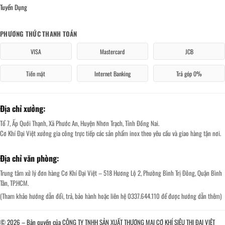
Tuyển Dụng
PHƯƠNG THỨC THANH TOÁN
VISA
Mastercard
JCB
Tiền mặt
Internet Banking
Trả góp 0%
Địa chỉ xưởng:
Tổ 7, Ấp Quới Thạnh, Xã Phước An, Huyện Nhơn Trạch, Tỉnh Đồng Nai.
Cơ Khí Đại Việt xưởng gia công trực tiếp các sản phẩm inox theo yêu cầu và giao hàng tận nơi.
Địa chỉ văn phòng:
Trung tâm xử lý đơn hàng Cơ Khí Đại Việt – 518 Hương Lộ 2, Phường Bình Trị Đông, Quận Bình
Tân, TP.HCM.
(Tham khảo hướng dẫn đổi, trả, bảo hành hoặc liên hệ 0337.644.110 để được hướng dẫn thêm)
© 2026 – Bản quyền của CÔNG TY TNHH SẢN XUẤT THƯƠNG MẠI CƠ KHÍ SIÊU THỊ ĐẠI VIỆT