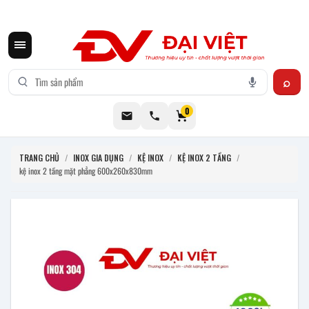
CƠ KHÍ ĐẠI VIỆT CUNG CẤP THIẾT BỊ BẾP CÔNG NGHIỆP INOX
0
TRANG CHỦ
/
INOX GIA DỤNG
/
KỆ INOX
/
KỆ INOX 2 TẦNG
/
kệ inox 2 tầng mặt phẳng 600x260x830mm