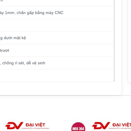
mm
dày 1mm, chấn gấp bằng máy CNC
g dưới mặt kệ
trượt
chống rỉ sét, dễ vệ sinh