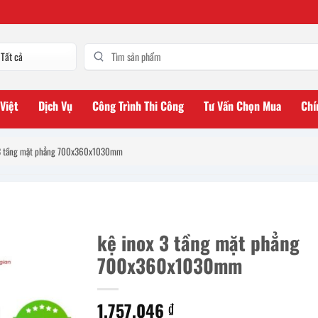
 Việt
Dịch Vụ
Công Trình Thi Công
Tư Vấn Chọn Mua
Chí
 3 tầng mặt phẳng 700x360x1030mm
kệ inox 3 tầng mặt phẳng
700x360x1030mm
1.757.046
₫