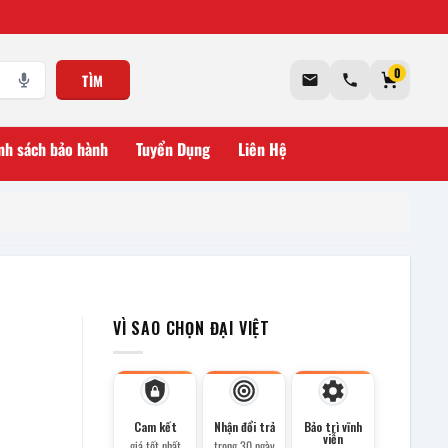
0
TÌM
nh sách bảo hành
Tuyển Dụng
Liên Hệ
VÌ SAO CHỌN ĐẠI VIỆT
Cam kết
Nhận đổi trả
Bảo trì vĩnh
viễn
giá tốt nhất
trong 30 ngày