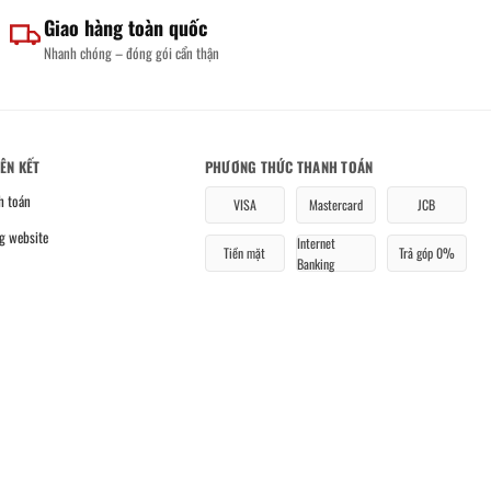
Giao hàng toàn quốc
Nhanh chóng – đóng gói cẩn thận
IÊN KẾT
PHƯƠNG THỨC THANH TOÁN
h toán
VISA
Mastercard
JCB
g website
Internet
Tiền mặt
Trả góp 0%
Banking