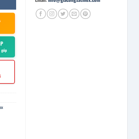
À
ÓP
ả góp
4
nox