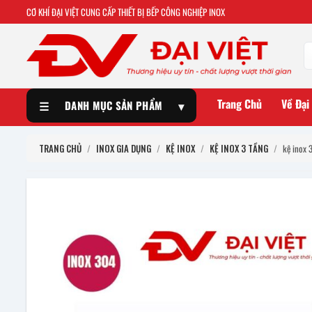
CƠ KHÍ ĐẠI VIỆT CUNG CẤP THIẾT BỊ BẾP CÔNG NGHIỆP INOX
Trang Chủ
Về Đại
☰
DANH MỤC SẢN PHẨM
▾
TRANG CHỦ
/
INOX GIA DỤNG
/
KỆ INOX
/
KỆ INOX 3 TẦNG
/
kệ inox