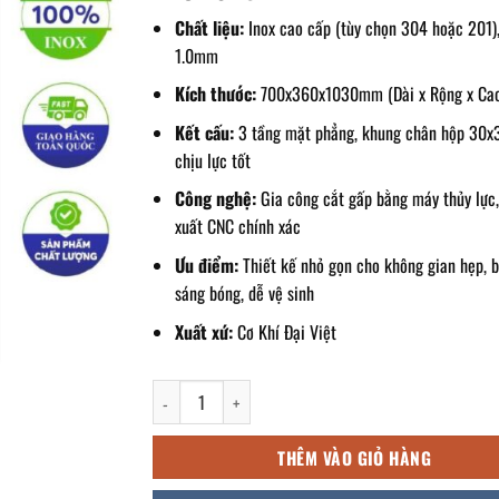
Chất liệu:
Inox cao cấp (tùy chọn 304 hoặc 201)
1.0mm
Kích thước:
700x360x1030mm (Dài x Rộng x Ca
Kết cấu:
3 tầng mặt phẳng, khung chân hộp 30
chịu lực tốt
Công nghệ:
Gia công cắt gấp bằng máy thủy lực,
xuất CNC chính xác
Ưu điểm:
Thiết kế nhỏ gọn cho không gian hẹp, 
sáng bóng, dễ vệ sinh
Xuất xứ:
Cơ Khí Đại Việt
kệ inox 3 tầng mặt phẳng 700x360x1030mm số lượn
THÊM VÀO GIỎ HÀNG