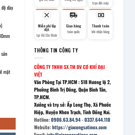
trọn đời máy
, độ dày
o)
Miễn phí lắp
Giao hàng
Thanh toán
đặt
toàn quốc
khi nhận hàng
x30mm
tại Hồ Chí Minh
THÔNG TIN CÔNG TY
 sản
CÔNG TY TNHH SX TM DV CƠ KHÍ ĐẠI
bề mặt
VIỆT
Văn Phòng Tại TP.HCM : 518 Hương lộ 2,
Phường Bình Trị Đông, Quận Bình Tân,
TP.HCM.
Xưởng và trụ sở: Ấp Long Thọ, Xã Phước
g
Hiệp, Huyện Nhơn Trạch, Tỉnh Đồng Nai.
Hotline:
0906.63.84.94
-
0337.644.110
Website:
https://giacongsatinox.com
Email:
info@giacongsatinox.com