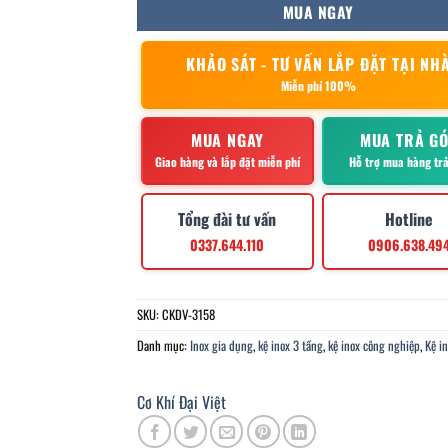
MUA NGAY
KHẢO SÁT - TƯ VẤN LẮP ĐẶT TẠI NH
Miễn phí 100%
MUA NGAY
MUA TRẢ G
Giao hàng và lắp đặt miễn phí
Hỗ trợ mua hàng tr
Tổng đài tư vấn
Hotline
0337.644.110
0906.638.49
SKU:
CKDV-3158
Danh mục:
Inox gia dụng
,
kệ inox 3 tầng
,
kệ inox công nghiệp
,
Kệ i
Cơ Khí Đại Việt