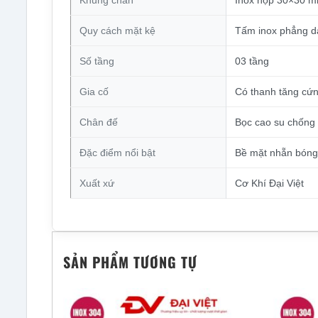
Khung chân
Inox hộp 30×30 
Quy cách mặt kệ
Tấm inox phẳng 
Số tầng
03 tầng
Gia cố
Có thanh tăng cứn
Chân đế
Bọc cao su chống 
Đặc điểm nổi bật
Bề mặt nhẵn bóng, 
Xuất xứ
Cơ Khí Đại Việt
SẢN PHẨM TƯƠNG TỰ