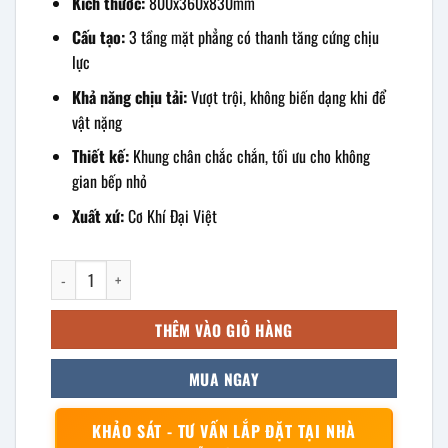
Kích thước:
800x360x830mm
Cấu tạo:
3 tầng mặt phẳng có thanh tăng cứng chịu
lực
Khả năng chịu tải:
Vượt trội, không biến dạng khi để
vật nặng
Thiết kế:
Khung chân chắc chắn, tối ưu cho không
gian bếp nhỏ
Xuất xứ:
Cơ Khí Đại Việt
kệ inox 3 tầng mặt phẳng 800x360x830mm số lượng
THÊM VÀO GIỎ HÀNG
MUA NGAY
KHẢO SÁT - TƯ VẤN LẮP ĐẶT TẠI NHÀ