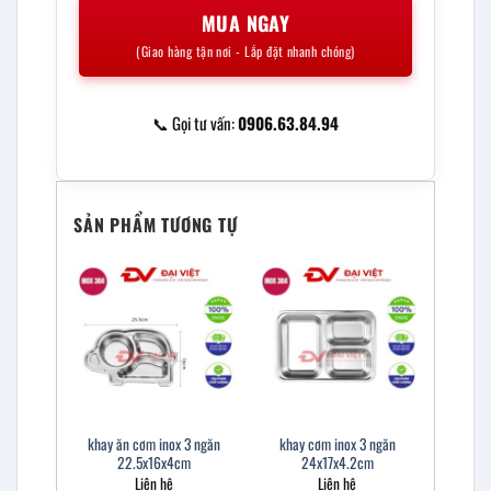
MUA NGAY
(Giao hàng tận nơi - Lắp đặt nhanh chóng)
📞 Gọi tư vấn:
0906.63.84.94
SẢN PHẨM TƯƠNG TỰ
khay ăn cơm inox 3 ngăn
khay cơm inox 3 ngăn
22.5x16x4cm
24x17x4.2cm
Liên hệ
Liên hệ