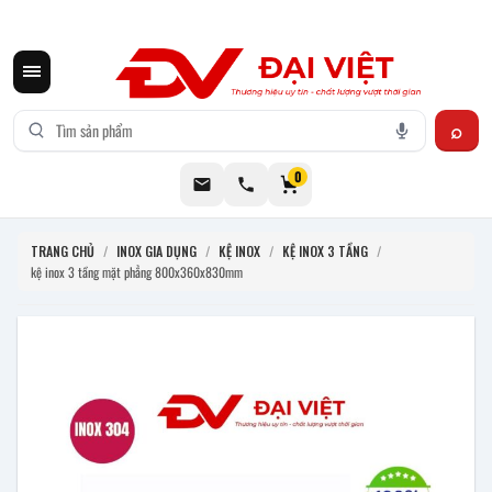
CƠ KHÍ ĐẠI VIỆT CUNG CẤP THIẾT BỊ BẾP CÔNG NGHIỆP INOX
0
TRANG CHỦ
/
INOX GIA DỤNG
/
KỆ INOX
/
KỆ INOX 3 TẦNG
/
kệ inox 3 tầng mặt phẳng 800x360x830mm