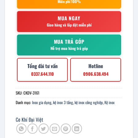
Miễn phí 100%
MUA NGAY
Giao hàng và lắp đặt miễn phí
MUA TRẢ GÓP
Hỗ trợ mua hàng trả góp
Tổng đài tư vấn
Hotline
0337.644.110
0906.638.494
SKU:
CKDV-3161
Danh mục:
Inox gia dụng
,
kệ inox 3 tầng
,
kệ inox công nghiệp
,
Kệ inox
Cơ Khí Đại Việt