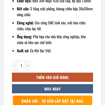
Chất liệu:
Inox 304 hoặc 430 cao cấp, độ dày 1.0mm
Kết cấu:
3 tầng mặt phẳng, khung chân hộp 30x30mm
vững chắc
Công nghệ:
Gia công CNC tinh xảo, mối hàn chắc
chắn, chịu lực tốt
Ứng dụng:
Phù hợp cho nhà bếp công nghiệp, kho
chứa và khu vực chế biến
Xuất xứ:
Cơ Khí Đại Việt
kệ inox 3 tầng mặt phẳng 900x360x1030mm số lượng
THÊM VÀO GIỎ HÀNG
MUA NGAY
KHẢO SÁT - TƯ VẤN LẮP ĐẶT TẠI NHÀ