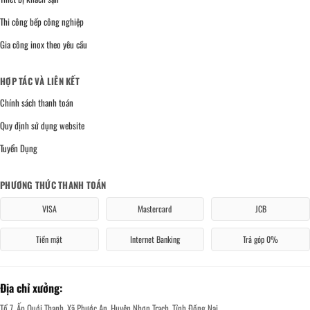
Thi công bếp công nghiệp
Gia công inox theo yêu cầu
HỢP TÁC VÀ LIÊN KẾT
Chính sách thanh toán
Quy định sử dụng website
Tuyển Dụng
PHƯƠNG THỨC THANH TOÁN
VISA
Mastercard
JCB
Tiền mặt
Internet Banking
Trả góp 0%
Địa chỉ xưởng:
Tổ 7, Ấp Quới Thạnh, Xã Phước An, Huyện Nhơn Trạch, Tỉnh Đồng Nai.