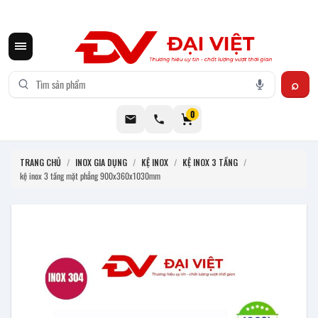
CƠ KHÍ ĐẠI VIỆT CUNG CẤP THIẾT BỊ BẾP CÔNG NGHIỆP INOX
0
TRANG CHỦ
/
INOX GIA DỤNG
/
KỆ INOX
/
KỆ INOX 3 TẦNG
/
kệ inox 3 tầng mặt phẳng 900x360x1030mm