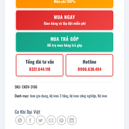
Miễn phí 100%
MUA NGAY
Giao hàng và lắp đặt miễn phí
MUA TRẢ GÓP
Hỗ trợ mua hàng trả góp
Tổng đài tư vấn
Hotline
0337.644.110
0906.638.494
SKU:
CKDV-3166
Danh mục:
Inox gia dụng
,
kệ inox 3 tầng
,
kệ inox công nghiệp
,
Kệ inox
Cơ Khí Đại Việt