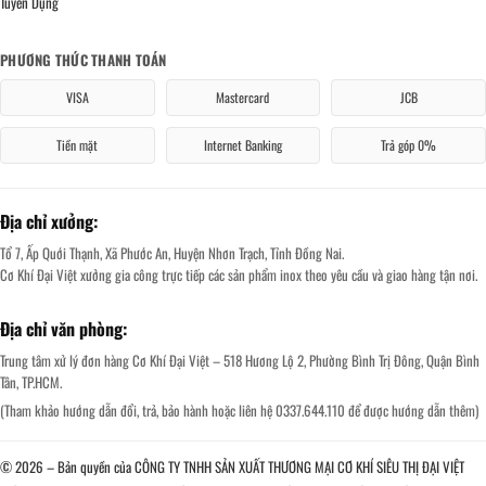
Tuyển Dụng
PHƯƠNG THỨC THANH TOÁN
VISA
Mastercard
JCB
Tiền mặt
Internet Banking
Trả góp 0%
Địa chỉ xưởng:
Tổ 7, Ấp Quới Thạnh, Xã Phước An, Huyện Nhơn Trạch, Tỉnh Đồng Nai.
Cơ Khí Đại Việt xưởng gia công trực tiếp các sản phẩm inox theo yêu cầu và giao hàng tận nơi.
Địa chỉ văn phòng:
Trung tâm xử lý đơn hàng Cơ Khí Đại Việt – 518 Hương Lộ 2, Phường Bình Trị Đông, Quận Bình
Tân, TP.HCM.
(Tham khảo hướng dẫn đổi, trả, bảo hành hoặc liên hệ 0337.644.110 để được hướng dẫn thêm)
© 2026 – Bản quyền của CÔNG TY TNHH SẢN XUẤT THƯƠNG MẠI CƠ KHÍ SIÊU THỊ ĐẠI VIỆT