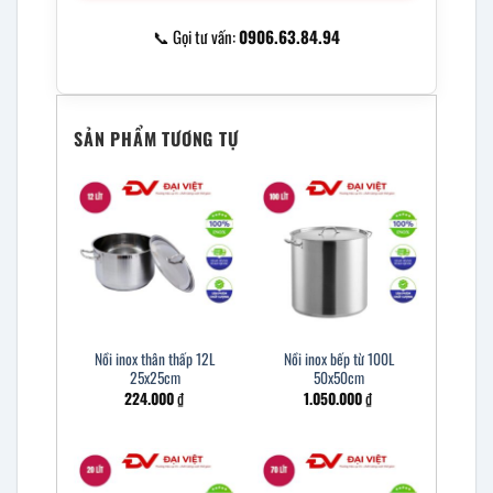
📞 Gọi tư vấn:
0906.63.84.94
SẢN PHẨM TƯƠNG TỰ
Nồi inox thân thấp 12L
Nồi inox bếp từ 100L
25x25cm
50x50cm
224.000
₫
1.050.000
₫