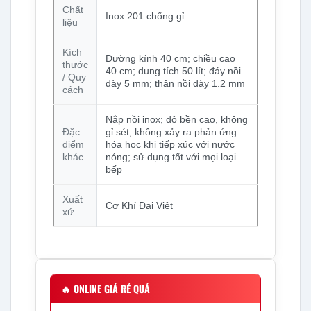
Chất
Inox 201 chống gỉ
liệu
Kích
Đường kính 40 cm; chiều cao
thước
40 cm; dung tích 50 lít; đáy nồi
/ Quy
dày 5 mm; thân nồi dày 1.2 mm
cách
Nắp nồi inox; độ bền cao, không
Đặc
gỉ sét; không xảy ra phản ứng
điểm
hóa học khi tiếp xúc với nước
khác
nóng; sử dụng tốt với mọi loại
bếp
Xuất
Cơ Khí Đại Việt
xứ
🔥
ONLINE GIÁ RẺ QUÁ