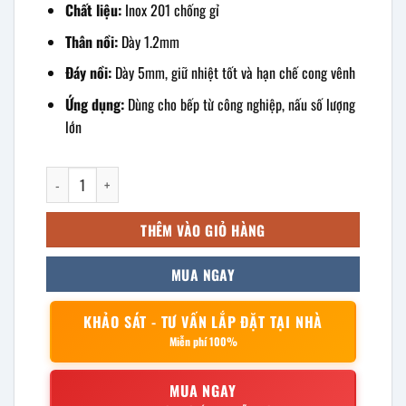
Chất liệu:
Inox 201 chống gỉ
Thân nồi:
Dày 1.2mm
Đáy nồi:
Dày 5mm, giữ nhiệt tốt và hạn chế cong vênh
Ứng dụng:
Dùng cho bếp từ công nghiệp, nấu số lượng
lớn
Nồi inox bếp từ 50L 40x40cm số lượng
THÊM VÀO GIỎ HÀNG
MUA NGAY
KHẢO SÁT - TƯ VẤN LẮP ĐẶT TẠI NHÀ
Miễn phí 100%
MUA NGAY