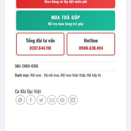
Giao hàng và lắp đặt miễn phí
MUA TRẢ GÓP
Hỗ trợ mua hàng trả góp
Tổng đài tư vấn
Hotline
0337.644.110
0906.638.494
SKU:
CKDV-4356
Danh mục:
Nồi inox - Bộ nồi inox
,
Nồi inox thân thấp
,
Nồi bếp từ
Cơ Khí Đại Việt