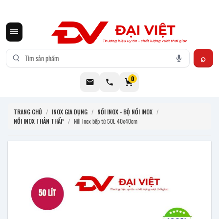
CƠ KHÍ ĐẠI VIỆT CUNG CẤP THIẾT BỊ BẾP CÔNG NGHIỆP INOX
0
TRANG CHỦ
/
INOX GIA DỤNG
/
NỒI INOX - BỘ NỒI INOX
/
NỒI INOX THÂN THẤP
/
Nồi inox bếp từ 50L 40x40cm