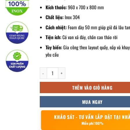
Kích thước:
960 x 700 x 800 mm
Chất liệu:
Inox 304
Cách nhiệt:
Foam dày 50 mm giúp giữ đá lâu ta
Tiện ích:
Có van xả đáy, chân cao tháo rời
Tùy biến:
Gia công theo layout quầy, nắp và khay
yêu cầu
Thùng đá inox có chân 960x700x800mm số lượng
THÊM VÀO GIỎ HÀNG
MUA NGAY
KHẢO SÁT - TƯ VẤN LẮP ĐẶT TẠI NH
Miễn phí 100%