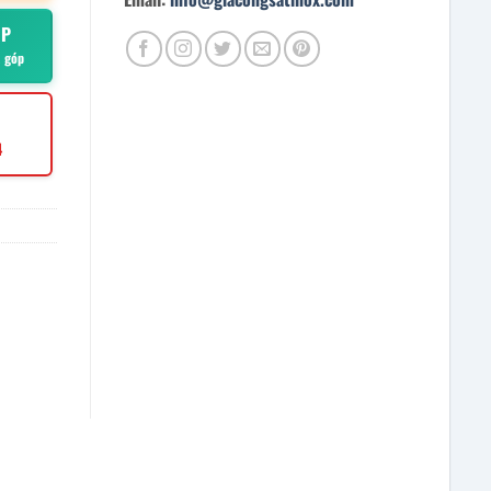
ÓP
ả góp
4