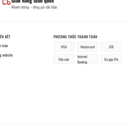
Giao hàng toàn quốc
Nhanh chóng – đóng gói cẩn thận
IÊN KẾT
PHƯƠNG THỨC THANH TOÁN
h toán
VISA
Mastercard
JCB
g website
Internet
Tiền mặt
Trả góp 0%
Banking