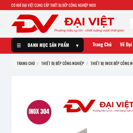
CƠ KHÍ ĐẠI VIỆT CUNG CẤP THIẾT BỊ BẾP CÔNG NGHIỆP INOX
Trang Chủ
Về Đại
☰
DANH MỤC SẢN PHẨM
▾
TRANG CHỦ
/
THIẾT BỊ BẾP CÔNG NGHIỆP
/
THIẾT BỊ INOX BẾP CÔNG N