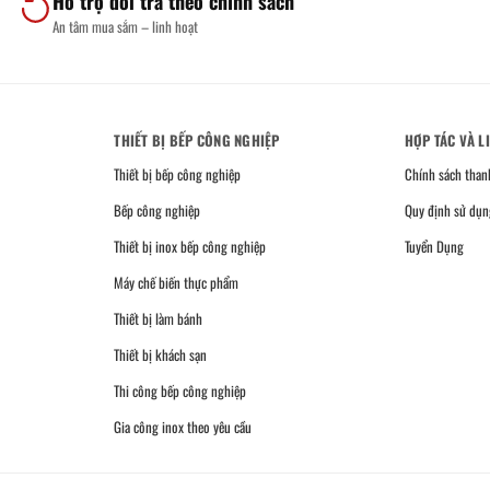
Hỗ trợ đổi trả theo chính sách
An tâm mua sắm – linh hoạt
THIẾT BỊ BẾP CÔNG NGHIỆP
HỢP TÁC VÀ L
Thiết bị bếp công nghiệp
Chính sách than
Bếp công nghiệp
Quy định sử dụn
Thiết bị inox bếp công nghiệp
Tuyển Dụng
Máy chế biến thực phẩm
Thiết bị làm bánh
Thiết bị khách sạn
Thi công bếp công nghiệp
Gia công inox theo yêu cầu