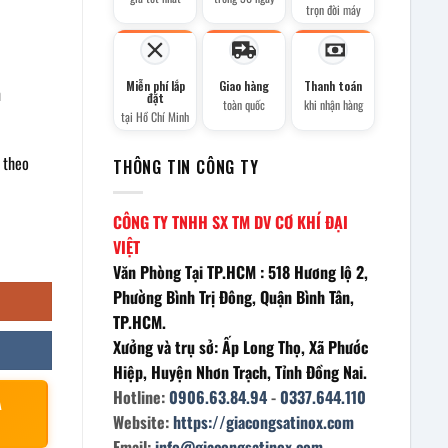
trọn đời máy
Miễn phí lắp
Giao hàng
Thanh toán
n
đặt
toàn quốc
khi nhận hàng
tại Hồ Chí Minh
 theo
THÔNG TIN CÔNG TY
CÔNG TY TNHH SX TM DV CƠ KHÍ ĐẠI
VIỆT
Văn Phòng Tại TP.HCM : 518 Hương lộ 2,
Phường Bình Trị Đông, Quận Bình Tân,
TP.HCM.
Xưởng và trụ sở: Ấp Long Thọ, Xã Phước
Hiệp, Huyện Nhơn Trạch, Tỉnh Đồng Nai.
Hotline:
0906.63.84.94
-
0337.644.110
À
Website:
https://giacongsatinox.com
Email:
info@giacongsatinox.com