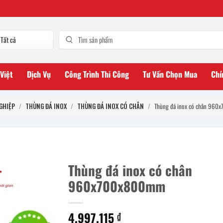
 Việt
Dịch Vụ
Công Trình Thi Công
Tư Vấn Chọn Mua
Chí
GHIỆP
/
THÙNG ĐÁ INOX
/
THÙNG ĐÁ INOX CÓ CHÂN
/
Thùng đá inox có chân 96
Thùng đá inox có chân
960x700x800mm
4.997.115
₫