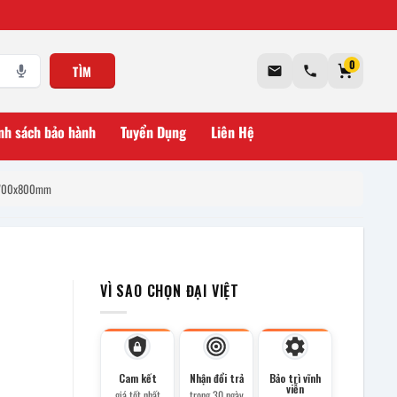
0
TÌM
nh sách bảo hành
Tuyển Dụng
Liên Hệ
0x700x800mm
VÌ SAO CHỌN ĐẠI VIỆT
Cam kết
Nhận đổi trả
Bảo trì vĩnh
viễn
giá tốt nhất
trong 30 ngày