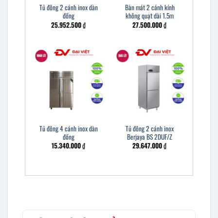
Tủ đông 2 cánh inox dàn
Bàn mát 2 cánh kính
đồng
không quạt dài 1.5m
25.952.500
₫
27.500.000
₫
Tủ đông 4 cánh inox dàn
Tủ đông 2 cánh inox
đồng
Berjaya BS 2DUF/Z
15.340.000
₫
29.647.000
₫