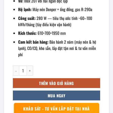
Vỏ:
Inox 201 với hai ngăn độc lập
Hệ lạnh:
Máy nén Donper + ống đồng, gas R-290a
Công suất:
280 W — tiêu thụ ước tính ~60–100
kWh/tháng (tùy điều kiện vận hành)
Kích thước:
610×700×1950 mm
Cam kết bán hàng:
Bảo hành 2 năm (máy nén & hệ
lạnh), CO/CQ, kho sẵn, lắp đặt tận nơi & tư vấn miễn
phí
Tủ đông mát 2 cánh inox Snow Village SLLDZ4-538LS số lượng
THÊM VÀO GIỎ HÀNG
MUA NGAY
KHẢO SÁT - TƯ VẤN LẮP ĐẶT TẠI NHÀ