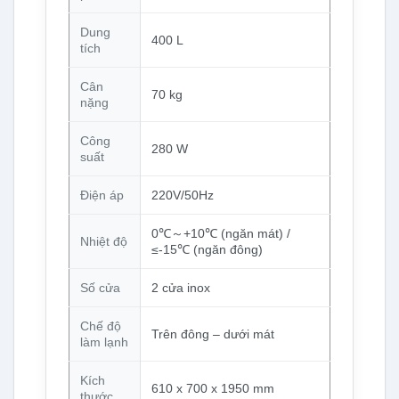
Dung
400 L
tích
Cân
70 kg
nặng
Công
280 W
suất
Điện áp
220V/50Hz
0℃～+10℃ (ngăn mát) /
Nhiệt độ
≤-15℃ (ngăn đông)
Số cửa
2 cửa inox
Chế độ
Trên đông – dưới mát
làm lạnh
Kích
610 x 700 x 1950 mm
thước