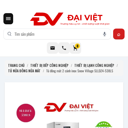
CƠ KHÍ ĐẠI VIỆT CUNG CẤP THIẾT BỊ BẾP CÔNG NGHIỆP INOX
0
TRANG CHỦ
/
THIẾT BỊ BẾP CÔNG NGHIỆP
/
THIẾT BỊ LẠNH CÔNG NGHIỆP
/
TỦ NỬA ĐÔNG NỬA MÁT
/
Tủ đông mát 2 cánh inox Snow Village SLLDZ4-538LS