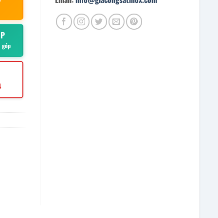
ÓP
ả góp
4