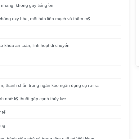
 nhàng, không gây tiếng ồn
chống oxy hóa, mối hàn liền mạch và thẩm mỹ
ó khóa an toàn, linh hoạt di chuyển
m, thanh chắn trong ngăn kéo ngăn dụng cụ rơi ra
nh nhờ kỹ thuật gấp cạnh thủy lực
 tế
ãng
, bệnh viện nhỏ và trung tâm y tế tại Việt Nam