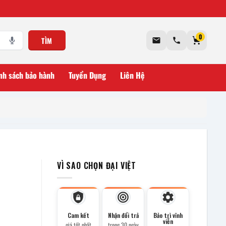
0
TÌM
nh sách bảo hành
Tuyển Dụng
Liên Hệ
VÌ SAO CHỌN ĐẠI VIỆT
Cam kết
Nhận đổi trả
Bảo trì vĩnh
viễn
giá tốt nhất
trong 30 ngày