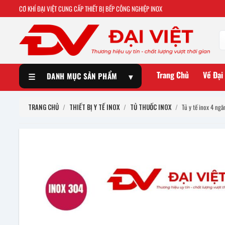
CƠ KHÍ ĐẠI VIỆT CUNG CẤP THIẾT BỊ BẾP CÔNG NGHIỆP INOX
Trang Chủ
Về Đại
☰
DANH MỤC SẢN PHẨM
▾
TRANG CHỦ
/
THIẾT BỊ Y TẾ INOX
/
TỦ THUỐC INOX
/
Tủ y tế inox 4 