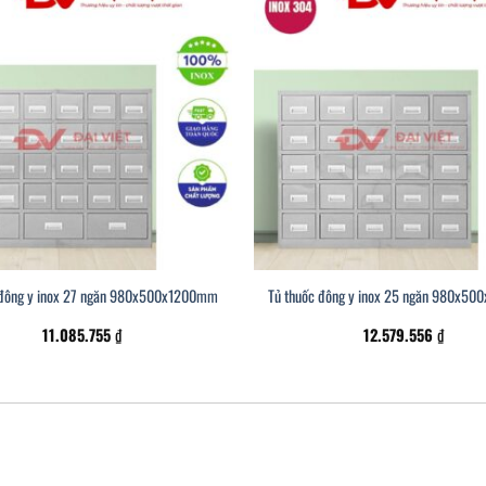
 đông y inox 27 ngăn 980x500x1200mm
Tủ thuốc đông y inox 25 ngăn 980x5
11.085.755
₫
12.579.556
₫