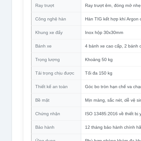
Ray trượt
Ray trượt êm, đóng mở nhẹ
Công nghệ hàn
Hàn TIG kết hợp khí Argon 
Khung xe đẩy
Inox hộp 30x30mm
Bánh xe
4 bánh xe cao cấp, 2 bánh c
Trọng lượng
Khoảng 50 kg
Tải trọng chịu được
Tối đa 150 kg
Thiết kế an toàn
Góc bo tròn hạn chế va chạ
Bề mặt
Mịn màng, sắc nét, dễ vệ si
Chứng nhận
ISO 13485:2016 về thiết bị y
Bảo hành
12 tháng bảo hành chính h
Ứng dụng
Phù hợp phòng khám đa khoa