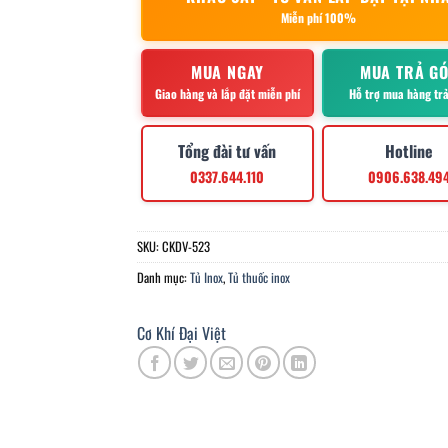
Miễn phí 100%
MUA NGAY
MUA TRẢ G
Giao hàng và lắp đặt miễn phí
Hỗ trợ mua hàng tr
Tổng đài tư vấn
Hotline
0337.644.110
0906.638.49
SKU:
CKDV-523
Danh mục:
Tủ Inox
,
Tủ thuốc inox
Cơ Khí Đại Việt