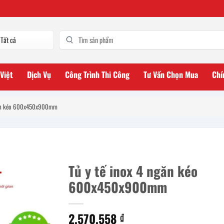
 Việt
Dịch Vụ
Công Trình Thi Công
Tư Vấn Chọn Mua
Chí
ngăn kéo 600x450x900mm
Tủ y tế inox 4 ngăn kéo
600x450x900mm
2.570.558
₫