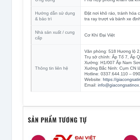
Hướng dẫn sử dụng
Đặt nơi khô ráo, tránh hóa
& bảo trì
tra ray trượt và bánh xe địn
Nhà sản xuất / cung
Cơ Khí Đại Việt
cấp
Văn phòng: 518 Hương lộ 2,
Trụ sở chính: Ấp Tổ 7, Ấp
Xưởng: H1/007 Ấp Nam Sơn
Thông tin liên hệ
Xưởng Bắc Ninh: Cụm CN là
Hotline: 0337.644.110 – 09
Website:
https://giacongsat
Email:
info@giacongsatinox
SẢN PHẨM TƯƠNG TỰ