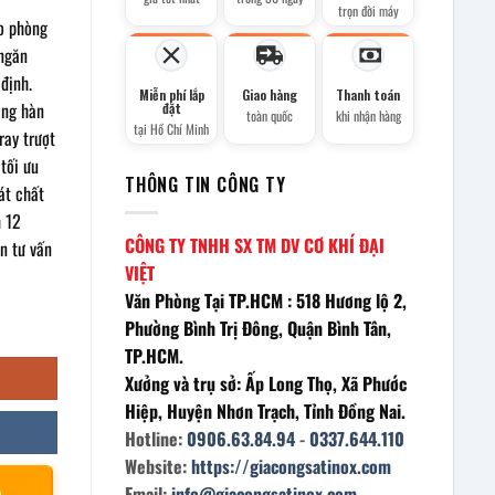
trọn đời máy
o phòng
 ngăn
định.
Miễn phí lắp
Giao hàng
Thanh toán
ằng hàn
đặt
toàn quốc
khi nhận hàng
tại Hồ Chí Minh
ray trượt
tối ưu
THÔNG TIN CÔNG TY
át chất
h 12
CÔNG TY TNHH SX TM DV CƠ KHÍ ĐẠI
n tư vấn
VIỆT
Văn Phòng Tại TP.HCM : 518 Hương lộ 2,
Phường Bình Trị Đông, Quận Bình Tân,
TP.HCM.
Xưởng và trụ sở: Ấp Long Thọ, Xã Phước
Hiệp, Huyện Nhơn Trạch, Tỉnh Đồng Nai.
Hotline:
0906.63.84.94
-
0337.644.110
Website:
https://giacongsatinox.com
À
Email:
info@giacongsatinox.com