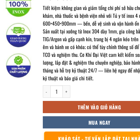
Tiết kiệm không gian và giảm tổng chi phí sở hữu ch
khám, nhà thuốc và bệnh viện nhỏ với Tủ y tế inox 4
600×450×900mm — bền, dễ vệ sinh và vận hành ổn 
Sản xuất tại xưởng từ Inox 304 dày 1mm, gia công b
TIG/Argon và gấp cạnh kín, trang bị 4 ngăn kéo trên 
êm và bánh xe có khóa; có thể tùy chỉnh thông số để 
TCO và nghiệm thu. Cơ Khí Đại Việt cam kết kiểm so
lượng, lắp đặt & nghiệm thu chuyên nghiệp, bảo hàn
tháng và hỗ trợ kỹ thuật 24/7 — liên hệ ngay để nhậ
kỹ thuật và báo giá chi tiết.
Tủ y tế inox 4 ngăn kéo 600x450x900mm số lượng
THÊM VÀO GIỎ HÀNG
MUA NGAY
KHẢO SÁT - TƯ VẤN LẮP ĐẶT TẠI NH