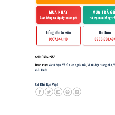
MUA NGAY
MUA TRẢ G
Giao hàng và lắp đặt miễn phí
Hỗ trợ mua hàng tr
Tổng đài tư vấn
Hotline
0337.644.110
0906.638.49
SKU:
CKDV-2755
Danh mục:
Vỏ tủ điện
,
Vỏ tủ điện ngoài trời
,
Vỏ tủ điện trong nhà
,
V
điều khiển
Cơ Khí Đại Việt