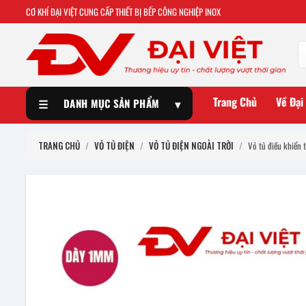
CƠ KHÍ ĐẠI VIỆT CUNG CẤP THIẾT BỊ BẾP CÔNG NGHIỆP INOX
Trang Chủ
Về Đại
☰
DANH MỤC SẢN PHẨM
▾
TRANG CHỦ
/
VỎ TỦ ĐIỆN
/
VỎ TỦ ĐIỆN NGOÀI TRỜI
/
Vỏ tủ điều khiể