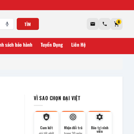
0
TÌM
nh sách bảo hành
Tuyển Dụng
Liên Hệ
VÌ SAO CHỌN ĐẠI VIỆT
Cam kết
Nhận đổi trả
Bảo trì vĩnh
viễn
giá tốt nhất
trong 30 ngày