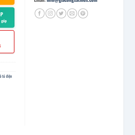
ÓP
ả góp
4
ỏ tủ điện