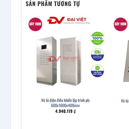
SẢN PHẨM TƯƠNG TỰ
Vỏ tủ điện điều khiển lập trình plc
Vỏ t
600x1600x400mm
4.940.119
₫