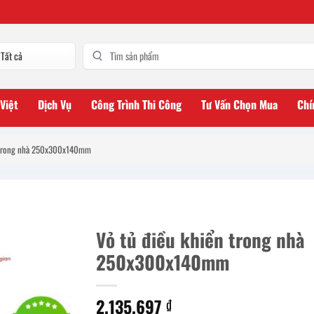
 Việt
Dịch Vụ
Công Trình Thi Công
Tư Vấn Chọn Mua
Chí
n trong nhà 250x300x140mm
Vỏ tủ điều khiển trong nhà
250x300x140mm
2.135.697
₫