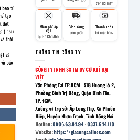
trọn đời máy
í bảo trì
hế tạo
, đạt
Miễn phí lắp
Giao hàng
Thanh toán
g (laser
đặt
toàn quốc
khi nhận hàng
tại Hồ Chí Minh
và thời
THÔNG TIN CÔNG TY
uật và
 và báo
CÔNG TY TNHH SX TM DV CƠ KHÍ ĐẠI
VIỆT
g
Văn Phòng Tại TP.HCM : 518 Hương lộ 2,
Phường Bình Trị Đông, Quận Bình Tân,
TP.HCM.
Xưởng và trụ sở: Ấp Long Thọ, Xã Phước
Hiệp, Huyện Nhơn Trạch, Tỉnh Đồng Nai.
Hotline:
0906.63.84.94
-
0337.644.110
À
Website:
https://giacongsatinox.com
Email:
info@giacongsatinox.com