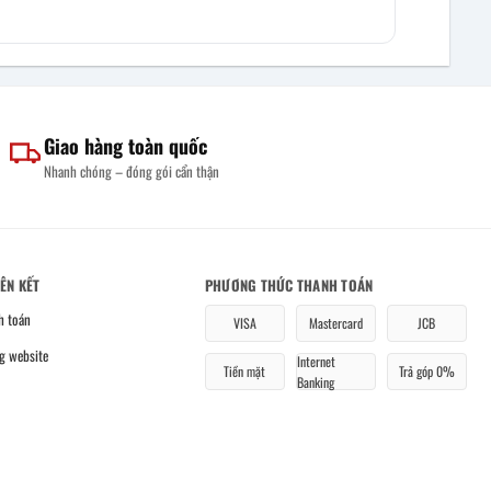
Giao hàng toàn quốc
Nhanh chóng – đóng gói cẩn thận
IÊN KẾT
PHƯƠNG THỨC THANH TOÁN
h toán
VISA
Mastercard
JCB
g website
Internet
Tiền mặt
Trả góp 0%
Banking