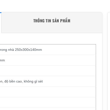
THÔNG TIN SẢN PHẨM
n trong nhà 250x300x140mm
 mm
n, độ bền cao, không gỉ sét