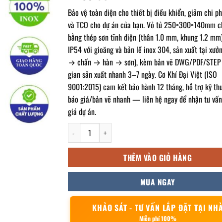
Bảo vệ toàn diện cho thiết bị điều khiển, giảm chi ph
và TCO cho dự án của bạn. Vỏ tủ 250×300×140mm c
bằng thép sơn tĩnh điện (thân 1.0 mm, khung 1.2 mm)
IP54 với gioăng và bản lề inox 304, sản xuất tại xưởn
→ chấn → hàn → sơn), kèm bản vẽ DWG/PDF/STEP 
gian sản xuất nhanh 3–7 ngày. Cơ Khí Đại Việt (ISO
9001:2015) cam kết bảo hành 12 tháng, hỗ trợ kỹ th
báo giá/bản vẽ nhanh — liên hệ ngay để nhận tư vấn
giá dự án.
Vỏ tủ điều khiển trong nhà 250x300x140mm số lượn
THÊM VÀO GIỎ HÀNG
MUA NGAY
KHẢO SÁT - TƯ VẤN LẮP ĐẶT TẠI NH
Miễn phí 100%