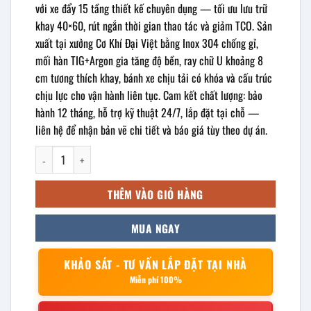
với xe đẩy 15 tầng thiết kế chuyên dụng — tối ưu lưu trữ
khay 40×60, rút ngắn thời gian thao tác và giảm TCO. Sản
xuất tại xưởng Cơ Khí Đại Việt bằng Inox 304 chống gỉ,
mối hàn TIG+Argon gia tăng độ bền, ray chữ U khoảng 8
cm tương thích khay, bánh xe chịu tải có khóa và cấu trúc
chịu lực cho vận hành liên tục. Cam kết chất lượng: bảo
hành 12 tháng, hỗ trợ kỹ thuật 24/7, lắp đặt tại chỗ —
liên hệ để nhận bản vẽ chi tiết và báo giá tùy theo dự án.
xe đẩy khay inox 15 tầng 460x600x1380mm số lượng
THÊM VÀO GIỎ HÀNG
MUA NGAY
KHẢO SÁT - TƯ VẤN LẮP ĐẶT TẠI NHÀ
Miễn phí 100%