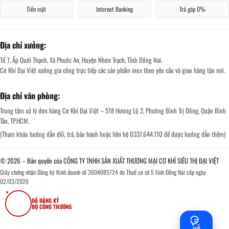
Tiền mặt
Internet Banking
Trả góp 0%
Địa chỉ xưởng:
Tổ 7, Ấp Quới Thạnh, Xã Phước An, Huyện Nhơn Trạch, Tỉnh Đồng Nai.
Cơ Khí Đại Việt xưởng gia công trực tiếp các sản phẩm inox theo yêu cầu và giao hàng tận nơi.
Địa chỉ văn phòng:
Trung tâm xử lý đơn hàng Cơ Khí Đại Việt – 518 Hương Lộ 2, Phường Bình Trị Đông, Quận Bình
Tân, TP.HCM.
(Tham khảo hướng dẫn đổi, trả, bảo hành hoặc liên hệ 0337.644.110 để được hướng dẫn thêm)
© 2026 – Bản quyền của CÔNG TY TNHH SẢN XUẤT THƯƠNG MẠI CƠ KHÍ SIÊU THỊ ĐẠI VIỆT
Giấy chứng nhận Đăng ký Kinh doanh số 3604085724 do Thuế cơ sở 5 tỉnh Đồng Nai cấp ngày
02/03/2026
ĐÃ ĐĂNG KÝ
BỘ CÔNG THƯƠNG