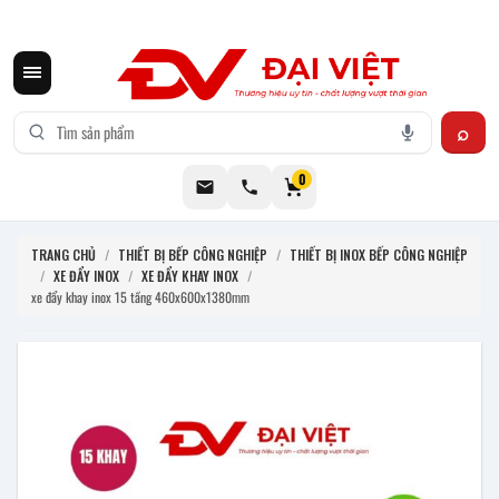
CƠ KHÍ ĐẠI VIỆT CUNG CẤP THIẾT BỊ BẾP CÔNG NGHIỆP INOX
0
TRANG CHỦ
/
THIẾT BỊ BẾP CÔNG NGHIỆP
/
THIẾT BỊ INOX BẾP CÔNG NGHIỆP
/
XE ĐẨY INOX
/
XE ĐẨY KHAY INOX
/
xe đẩy khay inox 15 tầng 460x600x1380mm