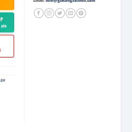
ÓP
ả góp
4
 gas