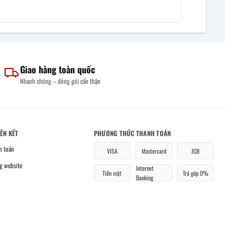
Giao hàng toàn quốc
Nhanh chóng – đóng gói cẩn thận
IÊN KẾT
PHƯƠNG THỨC THANH TOÁN
h toán
VISA
Mastercard
JCB
g website
Internet
Tiền mặt
Trả góp 0%
Banking