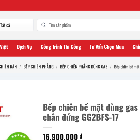
 Việt
Dịch Vụ
Công Trình Thi Công
Tư Vấn Chọn Mua
Chí
CHIÊN RÁN
/
BẾP CHIÊN PHẲNG
/
BẾP CHIÊN PHẲNG DÙNG GAS
/
Bếp chiên bề mặt
Bếp chiên bề mặt dùng gas
chân đứng GG2BFS-17
16.900.000
₫