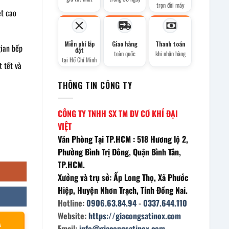
trọn đời máy
t cao
Miễn phí lắp
Giao hàng
Thanh toán
gian bếp
đặt
toàn quốc
khi nhận hàng
tại Hồ Chí Minh
 tết và
THÔNG TIN CÔNG TY
CÔNG TY TNHH SX TM DV CƠ KHÍ ĐẠI
VIỆT
Văn Phòng Tại TP.HCM : 518 Hương lộ 2,
số lượng
Phường Bình Trị Đông, Quận Bình Tân,
TP.HCM.
Xưởng và trụ sở: Ấp Long Thọ, Xã Phước
Hiệp, Huyện Nhơn Trạch, Tỉnh Đồng Nai.
Hotline:
0906.63.84.94
-
0337.644.110
Website:
https://giacongsatinox.com
À
Email:
info@giacongsatinox.com