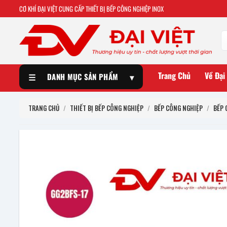
CƠ KHÍ ĐẠI VIỆT CUNG CẤP THIẾT BỊ BẾP CÔNG NGHIỆP INOX
Trang Chủ
Về Đại
☰
DANH MỤC SẢN PHẨM
▾
TRANG CHỦ
/
THIẾT BỊ BẾP CÔNG NGHIỆP
/
BẾP CÔNG NGHIỆP
/
BẾP 