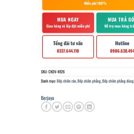
Miễn phí 100%
MUA NGAY
MUA TRẢ G
Giao hàng và lắp đặt miễn phí
Hỗ trợ mua hàng tr
Tổng đài tư vấn
Hotline
0337.644.110
0906.638.49
SKU:
CKDV-4926
Danh mục:
Bếp chiên rán
,
Bếp chiên phẳng
,
Bếp chiên phẳng dùng
Berjaya