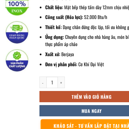
Chất liệu:
Mặt bếp thép tấm dày 12mm chịu nhiệ
Công suất (Hỏa lực):
52.000 Btu/h
Thiết kế:
Dạng chân đứng độc lập, tối ưu không 
Ứng dụng:
Chuyên dụng cho nhà hàng âu, món bít
thực phẩm áp chảo
Xuất xứ:
Berjaya
Đơn vị phân phối:
Cơ Khí Đại Việt
Bếp chiên bề mặt dùng gas có chân đứng GG2BFS-17 
THÊM VÀO GIỎ HÀNG
MUA NGAY
KHẢO SÁT - TƯ VẤN LẮP ĐẶT TẠI NH