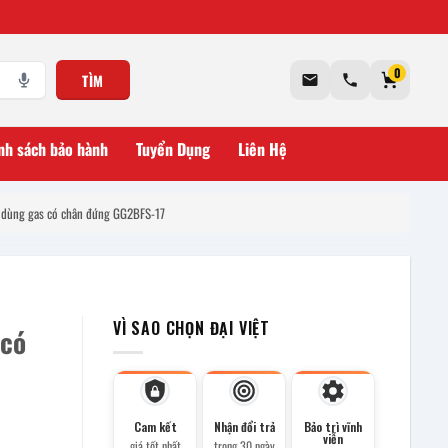
0
TÌM
nh sách bảo hành
Tuyển Dụng
Liên Hệ
 dùng gas có chân đứng GG2BFS-17
VÌ SAO CHỌN ĐẠI VIỆT
 có
Cam kết
Nhận đổi trả
Bảo trì vĩnh
viễn
giá tốt nhất
trong 30 ngày