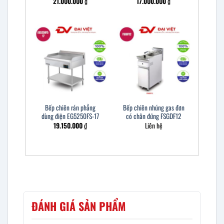
21.000.000
₫
17.000.000
₫
Bếp chiên rán phẳng
Bếp chiên nhúng gas đơn
dùng điện EG5250FS-17
có chân đứng FSGDF12
19.150.000
₫
Liên hệ
ĐÁNH GIÁ SẢN PHẨM