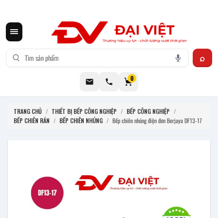
CƠ KHÍ ĐẠI VIỆT CUNG CẤP THIẾT BỊ BẾP CÔNG NGHIỆP INOX
0
TRANG CHỦ
/
THIẾT BỊ BẾP CÔNG NGHIỆP
/
BẾP CÔNG NGHIỆP
/
BẾP CHIÊN RÁN
/
BẾP CHIÊN NHÚNG
/
Bếp chiên nhúng điện đơn Berjaya DF13-17