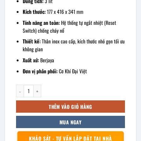
Dung tích:
3 lít
Kích thước:
177 x 416 x 341 mm
Tính năng an toàn:
Hệ thống tự ngắt nhiệt (Reset
Switch) chống cháy nổ
Thiết kế:
Thân inox cao cấp, kích thước nhỏ gọn tối ưu
không gian
Xuất xứ:
Berjaya
Đơn vị phân phối:
Cơ Khí Đại Việt
Bếp chiên nhúng điện đơn Berjaya DF13-17 số lượng
THÊM VÀO GIỎ HÀNG
MUA NGAY
KHẢO SÁT - TƯ VẤN LẮP ĐẶT TẠI NHÀ