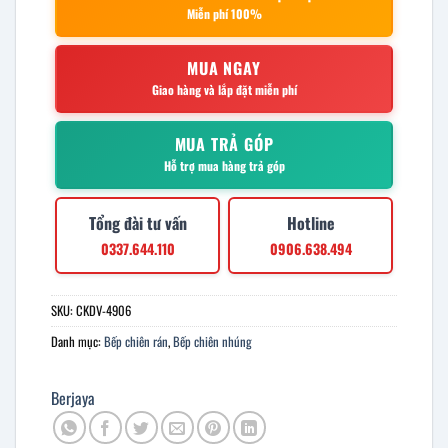
Miễn phí 100%
MUA NGAY
Giao hàng và lắp đặt miễn phí
MUA TRẢ GÓP
Hỗ trợ mua hàng trả góp
Tổng đài tư vấn
Hotline
0337.644.110
0906.638.494
SKU:
CKDV-4906
Danh mục:
Bếp chiên rán
,
Bếp chiên nhúng
Berjaya