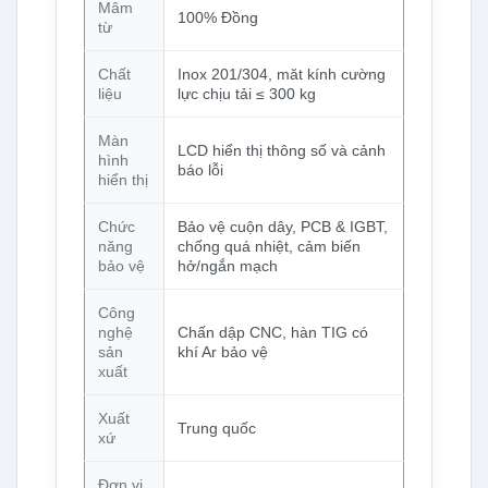
Mâm
100% Đồng
từ
Chất
Inox 201/304, măt kính cường
liệu
lực chịu tải ≤ 300 kg
Màn
LCD hiển thị thông số và cảnh
hình
báo lỗi
hiển thị
Chức
Bảo vệ cuộn dây, PCB & IGBT,
năng
chống quá nhiệt, cảm biến
bảo vệ
hở/ngắn mạch
Công
nghệ
Chấn dập CNC, hàn TIG có
sản
khí Ar bảo vệ
xuất
Xuất
Trung quốc
xứ
Đơn vị