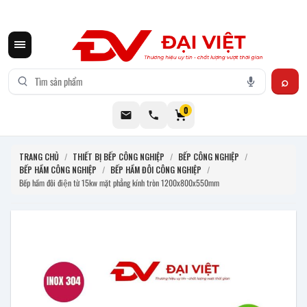
CƠ KHÍ ĐẠI VIỆT CUNG CẤP THIẾT BỊ BẾP CÔNG NGHIỆP INOX
0
TRANG CHỦ
/
THIẾT BỊ BẾP CÔNG NGHIỆP
/
BẾP CÔNG NGHIỆP
/
BẾP HẦM CÔNG NGHIỆP
/
BẾP HẦM ĐÔI CÔNG NGHIỆP
/
Bếp hầm đôi điện từ 15kw mặt phẳng kính tròn 1200x800x550mm