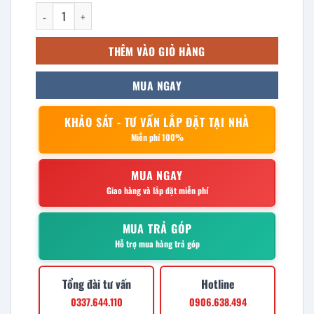
Bếp hầm đôi điện từ 15kw mặt phẳng kính tròn 1200x800x550mm 
THÊM VÀO GIỎ HÀNG
MUA NGAY
KHẢO SÁT - TƯ VẤN LẮP ĐẶT TẠI NHÀ
Miễn phí 100%
MUA NGAY
Giao hàng và lắp đặt miễn phí
MUA TRẢ GÓP
Hỗ trợ mua hàng trả góp
Tổng đài tư vấn
Hotline
0337.644.110
0906.638.494