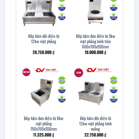
Bếp hầm đôi điện từ
Bếp hầm đơn điện từ 5kw
12kw mặt phẳng
mặt phẳng kính tròn
600x700x550mm
28.750.000
₫
10.000.000
₫
Bếp hầm đơn điện từ 8kw
Bếp hầm đôi điện từ
mặt phẳng
12kw mặt phẳng kính
700x700x550mm
vuông
11.325.000
₫
22.750.000
₫