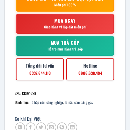
Miễn phí 100%
MUA NGAY
Giao hàng và lắp đặt miễn phí
MUA TRẢ GÓP
Hỗ trợ mua hàng trả góp
Tổng đài tư vấn
Hotline
0337.644.110
0906.638.494
SKU:
CKDV-228
Danh mục:
Tủ hấp cơm công nghiệp
,
Tủ nấu cơm bằng gas
Cơ Khí Đại Việt