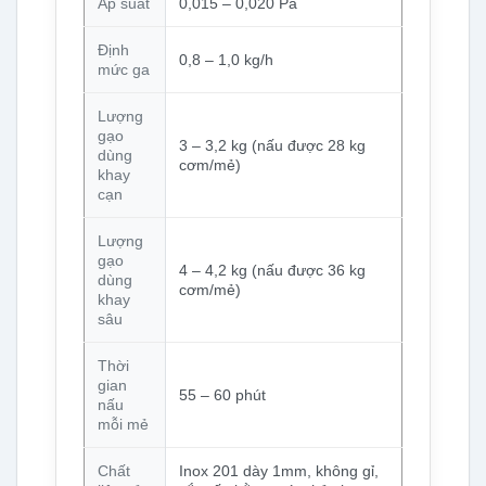
Áp suất
0,015 – 0,020 Pa
Định
0,8 – 1,0 kg/h
mức ga
Lượng
gạo
3 – 3,2 kg (nấu được 28 kg
dùng
cơm/mẻ)
khay
cạn
Lượng
gạo
4 – 4,2 kg (nấu được 36 kg
dùng
cơm/mẻ)
khay
sâu
Thời
gian
55 – 60 phút
nấu
mỗi mẻ
Chất
Inox 201 dày 1mm, không gỉ,