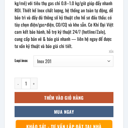
kg/mẻ) với tiêu thụ gas chỉ 0.8–1.0 kg/giờ giúp đẩy nhanh
ROI. Thiết kế Inox chất lượng, hệ thống an toàn tự động, dễ
bảo trì và đầy đủ thông số kỹ thuật cho hồ sơ đấu thầu; có
tùy chọn điện/gas+điện, CO/CQ và kho sẵn. Cơ Khí Đại Việt
cam kết bảo hành, hỗ trợ kỹ thuật 24/7 (hotline/Zalo),
cung cấp bản vẽ & báo giá nhanh — liên hệ ngay để được
tư vấn kỹ thuật và báo giá chi tiết.
XÓA
Loại inox
Tủ nấu cơm gas 10 khay số lượng
THÊM VÀO GIỎ HÀNG
MUA NGAY
KHẢO SÁT - TƯ VẤN LẮP ĐẶT TẠI NHÀ