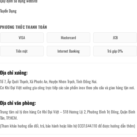
Quy định sử dụng website
Tuyển Dụng
PHƯƠNG THỨC THANH TOÁN
VISA
Mastercard
JCB
Tiền mặt
Internet Banking
Trả góp 0%
Địa chỉ xưởng:
Tổ 7, Ấp Quới Thạnh, Xã Phước An, Huyện Nhơn Trạch, Tỉnh Đồng Nai.
Cơ Khí Đại Việt xưởng gia công trực tiếp các sản phẩm inox theo yêu cầu và giao hàng tận nơi.
Địa chỉ văn phòng:
Trung tâm xử lý đơn hàng Cơ Khí Đại Việt – 518 Hương Lộ 2, Phường Bình Trị Đông, Quận Bình
Tân, TP.HCM.
(Tham khảo hướng dẫn đổi, trả, bảo hành hoặc liên hệ 0337.644.110 để được hướng dẫn thêm)