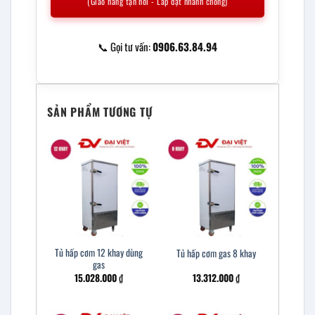
(Giao hàng tận nơi - Lắp đặt nhanh chóng)
📞 Gọi tư vấn:
0906.63.84.94
SẢN PHẨM TƯƠNG TỰ
Tủ hấp cơm 12 khay dùng
Tủ hấp cơm gas 8 khay
gas
15.028.000
₫
13.312.000
₫