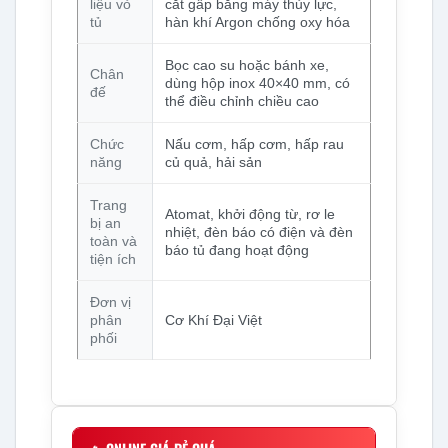
liệu vỏ
cắt gấp bằng máy thủy lực,
tủ
hàn khí Argon chống oxy hóa
Bọc cao su hoặc bánh xe,
Chân
dùng hộp inox 40×40 mm, có
đế
thể điều chỉnh chiều cao
Chức
Nấu cơm, hấp cơm, hấp rau
năng
củ quả, hải sản
Trang
Atomat, khởi động từ, rơ le
bị an
nhiệt, đèn báo có điện và đèn
toàn và
báo tủ đang hoạt động
tiện ích
Đơn vị
phân
Cơ Khí Đại Việt
phối