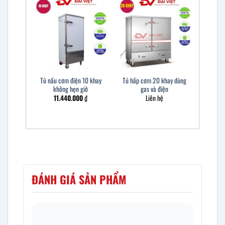
Tủ nấu cơm điện 10 khay
Tủ hấp cơm 20 khay dùng
không hẹn giờ
gas và điện
11.440.000
₫
Liên hệ
ĐÁNH GIÁ SẢN PHẨM