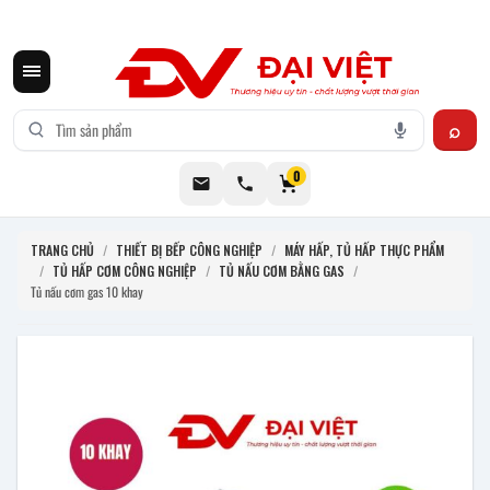
CƠ KHÍ ĐẠI VIỆT CUNG CẤP THIẾT BỊ BẾP CÔNG NGHIỆP INOX
0
TRANG CHỦ
/
THIẾT BỊ BẾP CÔNG NGHIỆP
/
MÁY HẤP, TỦ HẤP THỰC PHẨM
/
TỦ HẤP CƠM CÔNG NGHIỆP
/
TỦ NẤU CƠM BẰNG GAS
/
Tủ nấu cơm gas 10 khay