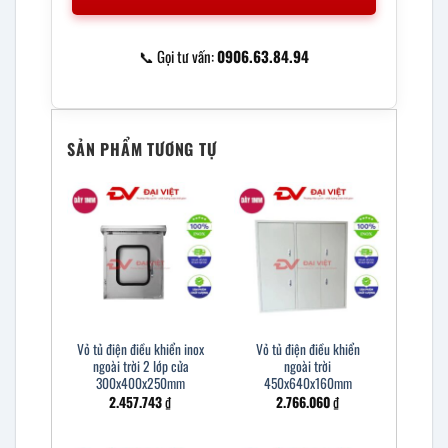
📞 Gọi tư vấn:
0906.63.84.94
SẢN PHẨM TƯƠNG TỰ
Vỏ tủ điện điều khiển inox
Vỏ tủ điện điều khiển
ngoài trời 2 lớp cửa
ngoài trời
300x400x250mm
450x640x160mm
2.457.743
₫
2.766.060
₫