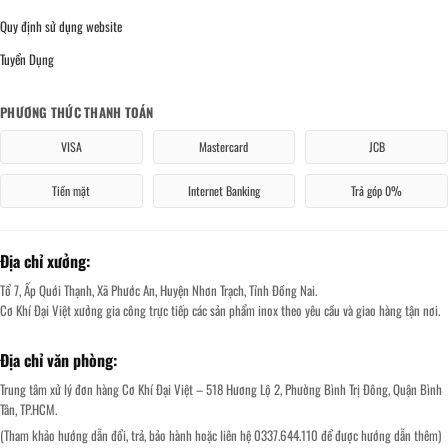
Quy định sử dụng website
Tuyển Dụng
PHƯƠNG THỨC THANH TOÁN
VISA
Mastercard
JCB
Tiền mặt
Internet Banking
Trả góp 0%
Địa chỉ xưởng:
Tổ 7, Ấp Quới Thạnh, Xã Phước An, Huyện Nhơn Trạch, Tỉnh Đồng Nai.
Cơ Khí Đại Việt xưởng gia công trực tiếp các sản phẩm inox theo yêu cầu và giao hàng tận nơi.
Địa chỉ văn phòng:
Trung tâm xử lý đơn hàng Cơ Khí Đại Việt – 518 Hương Lộ 2, Phường Bình Trị Đông, Quận Bình
Tân, TP.HCM.
(Tham khảo hướng dẫn đổi, trả, bảo hành hoặc liên hệ 0337.644.110 để được hướng dẫn thêm)