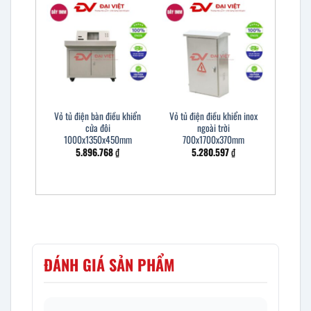
Vỏ tủ điện bàn điều khiển
Vỏ tủ điện điều khiển inox
cửa đôi
ngoài trời
1000x1350x450mm
700x1700x370mm
5.896.768
₫
5.280.597
₫
ĐÁNH GIÁ SẢN PHẨM