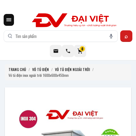
CƠ KHÍ ĐẠI VIỆT CUNG CẤP THIẾT BỊ BẾP CÔNG NGHIỆP INOX
0
TRANG CHỦ
/
VỎ TỦ ĐIỆN
/
VỎ TỦ ĐIỆN NGOÀI TRỜI
/
Vỏ tủ điện inox ngoài trời 1600x600x450mm