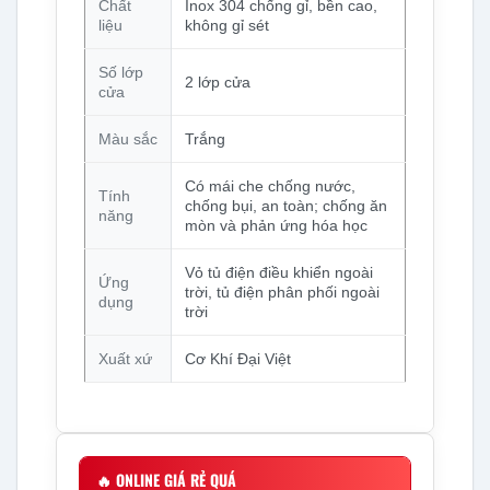
Chất
Inox 304 chống gỉ, bền cao,
liệu
không gỉ sét
Số lớp
2 lớp cửa
cửa
Màu sắc
Trắng
Có mái che chống nước,
Tính
chống bụi, an toàn; chống ăn
năng
mòn và phản ứng hóa học
Vỏ tủ điện điều khiển ngoài
Ứng
trời, tủ điện phân phối ngoài
dụng
trời
Xuất xứ
Cơ Khí Đại Việt
🔥
ONLINE GIÁ RẺ QUÁ