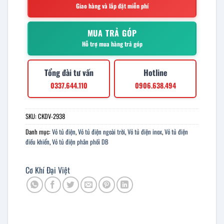
Giao hàng và lắp đặt miễn phí
MUA TRẢ GÓP
Hỗ trợ mua hàng trả góp
Tổng đài tư vấn
Hotline
0337.644.110
0906.638.494
SKU:
CKDV-2938
Danh mục:
Vỏ tủ điện
,
Vỏ tủ điện ngoài trời
,
Vỏ tủ điện inox
,
Vỏ tủ điện
điều khiển
,
Vỏ tủ điện phân phối DB
Cơ Khí Đại Việt