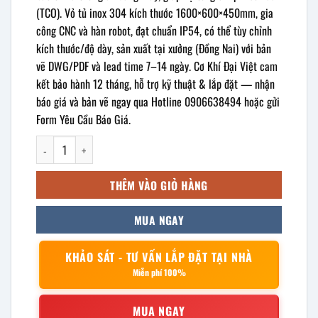
(TCO). Vỏ tủ inox 304 kích thước 1600×600×450mm, gia
công CNC và hàn robot, đạt chuẩn IP54, có thể tùy chỉnh
kích thước/độ dày, sản xuất tại xưởng (Đồng Nai) với bản
vẽ DWG/PDF và lead time 7–14 ngày. Cơ Khí Đại Việt cam
kết bảo hành 12 tháng, hỗ trợ kỹ thuật & lắp đặt — nhận
báo giá và bản vẽ ngay qua Hotline 0906638494 hoặc gửi
Form Yêu Cầu Báo Giá.
Vỏ tủ điện inox ngoài trời 1600x600x450mm số lượng
THÊM VÀO GIỎ HÀNG
MUA NGAY
KHẢO SÁT - TƯ VẤN LẮP ĐẶT TẠI NHÀ
Miễn phí 100%
MUA NGAY