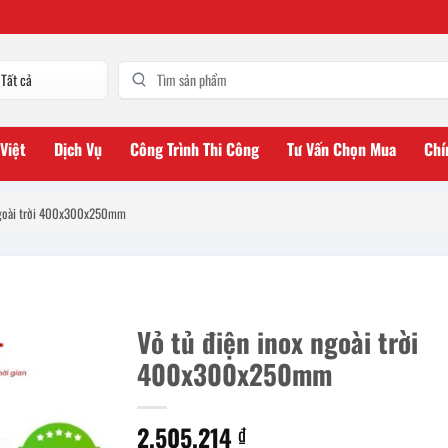
 Việt
Dịch Vụ
Công Trình Thi Công
Tư Vấn Chọn Mua
Chí
ngoài trời 400x300x250mm
Vỏ tủ điện inox ngoài trời
400x300x250mm
2.505.214
₫