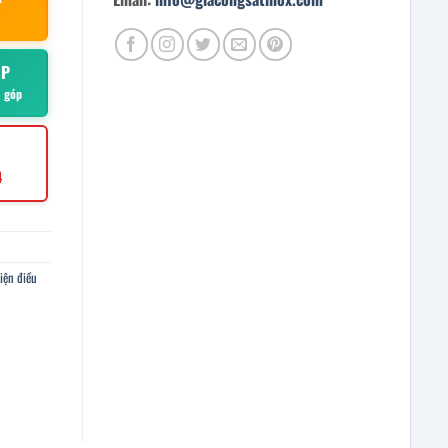
ÓP
ả góp
4
iện điều