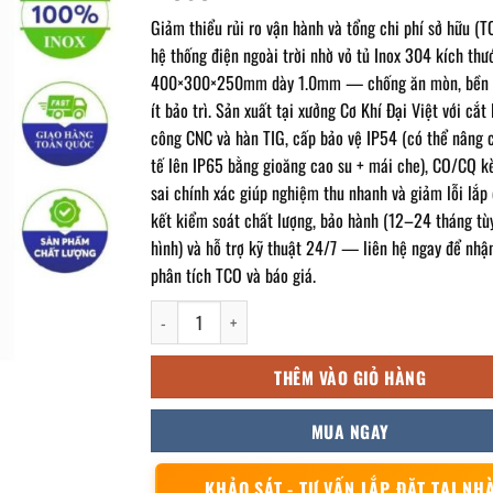
Giảm thiểu rủi ro vận hành và tổng chi phí sở hữu (T
hệ thống điện ngoài trời nhờ vỏ tủ Inox 304 kích thư
400×300×250mm dày 1.0mm — chống ăn mòn, bền 
ít bảo trì. Sản xuất tại xưởng Cơ Khí Đại Việt với cắt 
công CNC và hàn TIG, cấp bảo vệ IP54 (có thể nâng 
tế lên IP65 bằng gioăng cao su + mái che), CO/CQ 
sai chính xác giúp nghiệm thu nhanh và giảm lỗi lắp
kết kiểm soát chất lượng, bảo hành (12–24 tháng tù
hình) và hỗ trợ kỹ thuật 24/7 — liên hệ ngay để nhận
phân tích TCO và báo giá.
Vỏ tủ điện inox ngoài trời 400x300x250mm số lượng
THÊM VÀO GIỎ HÀNG
MUA NGAY
KHẢO SÁT - TƯ VẤN LẮP ĐẶT TẠI NH