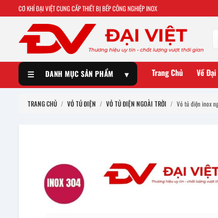
CƠ KHÍ ĐẠI VIỆT CUNG CẤP THIẾT BỊ BẾP CÔNG NGHIỆP INOX
Trang Chủ
Về Đại
☰
DANH MỤC SẢN PHẨM
▾
TRANG CHỦ
/
VỎ TỦ ĐIỆN
/
VỎ TỦ ĐIỆN NGOÀI TRỜI
/
Vỏ tủ điện inox 