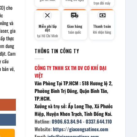
trọn đời máy
CO) cho
ớc
vững và
Miễn phí lắp
Giao hàng
Thanh toán
laser, gia
đặt
toàn quốc
khi nhận hàng
tại Hồ Chí Minh
cấp thực
kèm dung
THÔNG TIN CÔNG TY
 đặt. Cam
y cấu
CÔNG TY TNHH SX TM DV CƠ KHÍ ĐẠI
 bản vẽ,
VIỆT
Văn Phòng Tại TP.HCM : 518 Hương lộ 2,
Phường Bình Trị Đông, Quận Bình Tân,
TP.HCM.
Xưởng và trụ sở: Ấp Long Thọ, Xã Phước
Hiệp, Huyện Nhơn Trạch, Tỉnh Đồng Nai.
Hotline:
0906.63.84.94
-
0337.644.110
Website:
https://giacongsatinox.com
À
Email:
info@giacongsatinox.com