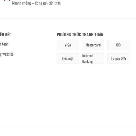
Nhanh chóng – đóng gói cẩn thận
IÊN KẾT
PHƯƠNG THỨC THANH TOÁN
h toán
VISA
Mastercard
JCB
g website
Internet
Tiền mặt
Trả góp 0%
Banking