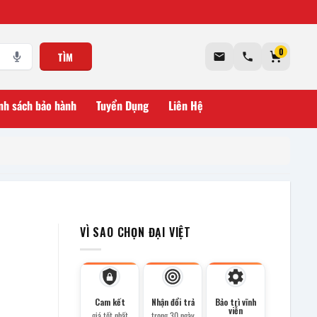
0
TÌM
nh sách bảo hành
Tuyển Dụng
Liên Hệ
VÌ SAO CHỌN ĐẠI VIỆT
Cam kết
Nhận đổi trả
Bảo trì vĩnh
viễn
giá tốt nhất
trong 30 ngày