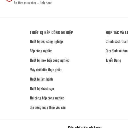
An tâm mua sắm – linh hoạt
THIẾT BỊ BẾP CÔNG NGHIỆP
HỢP TÁC VÀ L
Thiết bị bếp công nghiệp
Chính sách than
Bếp công nghiệp
Quy định sử dụn
Thiết bị inox bếp công nghiệp
Tuyển Dụng
Máy chế biến thực phẩm
Thiết bị làm bánh
Thiết bị khách sạn
Thi công bếp công nghiệp
Gia công inox theo yêu cầu
Địa chỉ văn phòng: