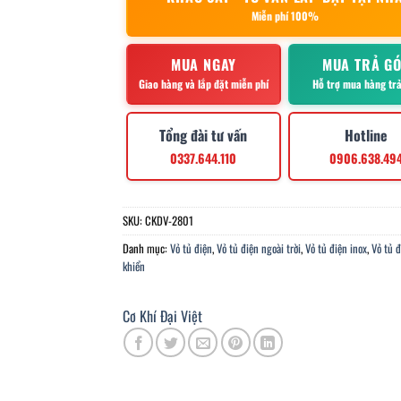
Miễn phí 100%
MUA NGAY
MUA TRẢ G
Giao hàng và lắp đặt miễn phí
Hỗ trợ mua hàng tr
Tổng đài tư vấn
Hotline
0337.644.110
0906.638.49
SKU:
CKDV-2801
Danh mục:
Vỏ tủ điện
,
Vỏ tủ điện ngoài trời
,
Vỏ tủ điện inox
,
Vỏ tủ đ
khiển
Cơ Khí Đại Việt