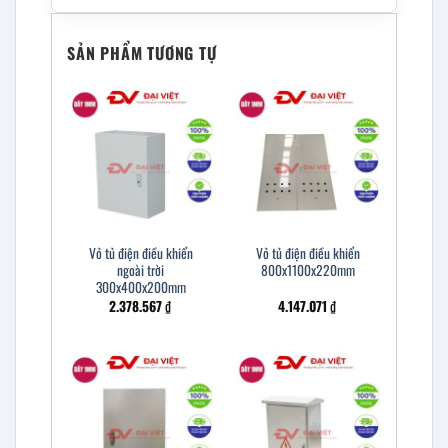
SẢN PHẨM TƯƠNG TỰ
Vỏ tủ điện điều khiển
Vỏ tủ điện điều khiển
ngoài trời
800x1100x220mm
300x400x200mm
2.378.567
₫
4.147.071
₫