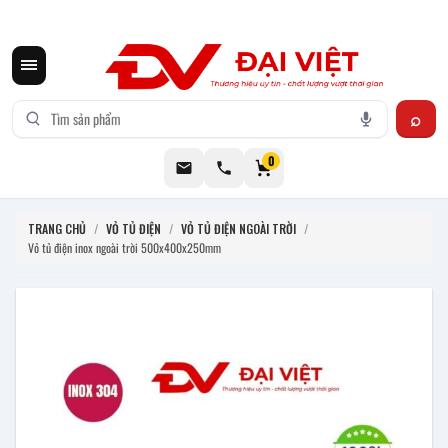
CƠ KHÍ ĐẠI VIỆT CUNG CẤP THIẾT BỊ BẾP CÔNG NGHIỆP INOX
0
TRANG CHỦ
/
VỎ TỦ ĐIỆN
/
VỎ TỦ ĐIỆN NGOÀI TRỜI
/
Vỏ tủ điện inox ngoài trời 500x400x250mm