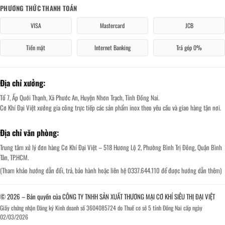
PHƯƠNG THỨC THANH TOÁN
VISA
Mastercard
JCB
Tiền mặt
Internet Banking
Trả góp 0%
Địa chỉ xưởng:
Tổ 7, Ấp Quới Thạnh, Xã Phước An, Huyện Nhơn Trạch, Tỉnh Đồng Nai.
Cơ Khí Đại Việt xưởng gia công trực tiếp các sản phẩm inox theo yêu cầu và giao hàng tận nơi.
Địa chỉ văn phòng:
Trung tâm xử lý đơn hàng Cơ Khí Đại Việt – 518 Hương Lộ 2, Phường Bình Trị Đông, Quận Bình
Tân, TP.HCM.
(Tham khảo hướng dẫn đổi, trả, bảo hành hoặc liên hệ 0337.644.110 để được hướng dẫn thêm)
© 2026 – Bản quyền của CÔNG TY TNHH SẢN XUẤT THƯƠNG MẠI CƠ KHÍ SIÊU THỊ ĐẠI VIỆT
Giấy chứng nhận Đăng ký Kinh doanh số 3604085724 do Thuế cơ sở 5 tỉnh Đồng Nai cấp ngày
02/03/2026