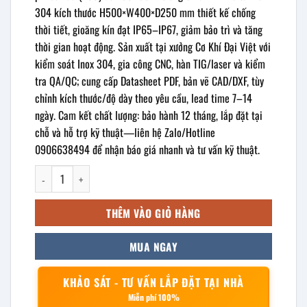
304 kích thước H500×W400×D250 mm thiết kế chống
thời tiết, gioăng kín đạt IP65–IP67, giảm bảo trì và tăng
thời gian hoạt động. Sản xuất tại xưởng Cơ Khí Đại Việt với
kiểm soát Inox 304, gia công CNC, hàn TIG/laser và kiểm
tra QA/QC; cung cấp Datasheet PDF, bản vẽ CAD/DXF, tùy
chỉnh kích thước/độ dày theo yêu cầu, lead time 7–14
ngày. Cam kết chất lượng: bảo hành 12 tháng, lắp đặt tại
chỗ và hỗ trợ kỹ thuật—liên hệ Zalo/Hotline
0906638494 để nhận báo giá nhanh và tư vấn kỹ thuật.
Vỏ tủ điện inox ngoài trời 500x400x250mm số lượng
THÊM VÀO GIỎ HÀNG
MUA NGAY
KHẢO SÁT - TƯ VẤN LẮP ĐẶT TẠI NHÀ
Miễn phí 100%