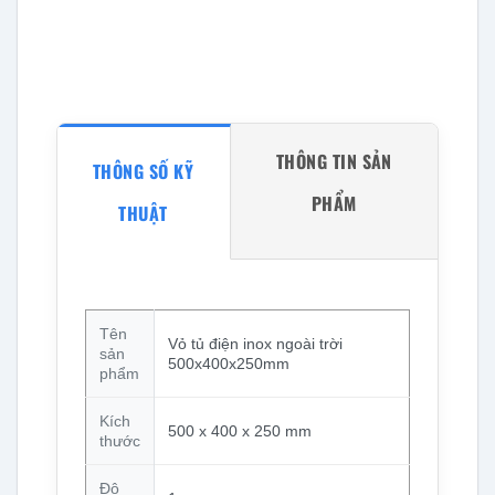
THÔNG TIN SẢN
THÔNG SỐ KỸ
PHẨM
THUẬT
Tên
Vỏ tủ điện inox ngoài trời
sản
500x400x250mm
phẩm
Kích
500 x 400 x 250 mm
thước
Độ