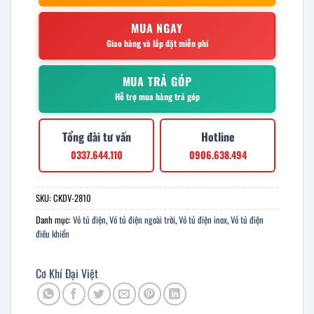
MUA NGAY
Giao hàng và lắp đặt miễn phí
MUA TRẢ GÓP
Hỗ trợ mua hàng trả góp
Tổng đài tư vấn
Hotline
0337.644.110
0906.638.494
SKU:
CKDV-2810
Danh mục:
Vỏ tủ điện
,
Vỏ tủ điện ngoài trời
,
Vỏ tủ điện inox
,
Vỏ tủ điện
điều khiển
Cơ Khí Đại Việt