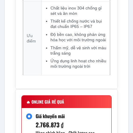
Chất liệu inox 304 chống gỉ
sét và ăn mòn
Thiết kế chống nước và bụi
đạt chuẩn IP65 – IP67
Độ bền cao, không phản ứng
Ưu
hóa học với môi trường ngoài
điểm
Thẩm mỹ, dễ vệ sinh với màu
trắng sáng
Ứng dụng linh hoạt cho nhiều
môi trường ngoài trời
🔥
ONLINE GIÁ RẺ QUÁ
Giá khuyến mãi
2.766.873
₫
Hàng chính hãng - Chất lượng cao