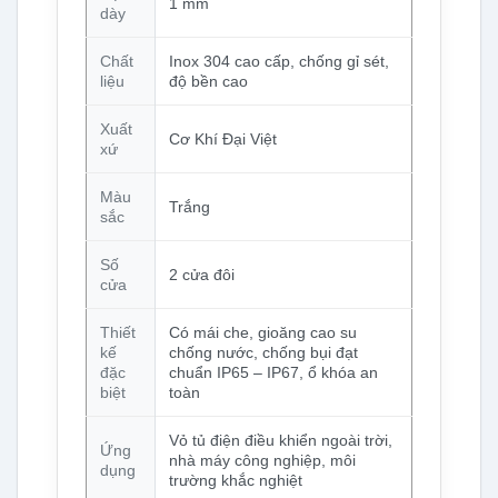
1 mm
dày
Chất
Inox 304 cao cấp, chống gỉ sét,
liệu
độ bền cao
Xuất
Cơ Khí Đại Việt
xứ
Màu
Trắng
sắc
Số
2 cửa đôi
cửa
Thiết
Có mái che, gioăng cao su
kế
chống nước, chống bụi đạt
đặc
chuẩn IP65 – IP67, ổ khóa an
biệt
toàn
Vỏ tủ điện điều khiển ngoài trời,
Ứng
nhà máy công nghiệp, môi
dụng
trường khắc nghiệt