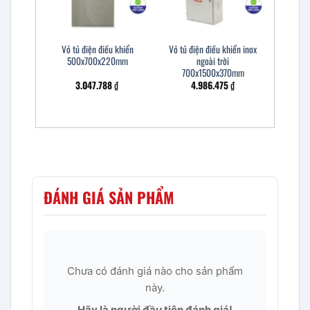
Vỏ tủ điện điều khiển
Vỏ tủ điện điều khiển inox
500x700x220mm
ngoài trời
700x1500x370mm
3.047.788
₫
4.986.475
₫
ĐÁNH GIÁ SẢN PHẨM
Chưa có đánh giá nào cho sản phẩm
này.
Hãy là người đầu tiên đánh giá!