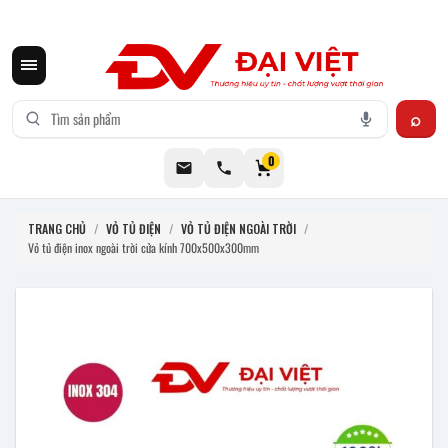
CƠ KHÍ ĐẠI VIỆT CUNG CẤP THIẾT BỊ BẾP CÔNG NGHIỆP INOX
0
TRANG CHỦ
/
VỎ TỦ ĐIỆN
/
VỎ TỦ ĐIỆN NGOÀI TRỜI
/
Vỏ tủ điện inox ngoài trời cửa kính 700x500x300mm