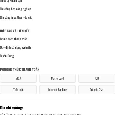
Thiết bị khách sạn
Thi công bếp công nghiệp
Gia công inox theo yêu cầu
HỢP TÁC VÀ LIÊN KẾT
Chính sách thanh toán
Quy định sử dụng website
Tuyển Dụng
PHƯƠNG THỨC THANH TOÁN
VISA
Mastercard
JCB
Tiền mặt
Internet Banking
Trả góp 0%
Địa chỉ xưởng:
Tổ 7, Ấp Quới Thạnh, Xã Phước An, Huyện Nhơn Trạch, Tỉnh Đồng Nai.