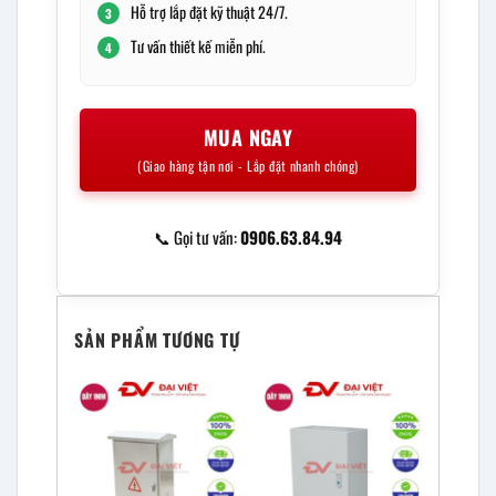
Hỗ trợ lắp đặt kỹ thuật 24/7.
3
Tư vấn thiết kế miễn phí.
4
MUA NGAY
(Giao hàng tận nơi - Lắp đặt nhanh chóng)
📞 Gọi tư vấn:
0906.63.84.94
SẢN PHẨM TƯƠNG TỰ