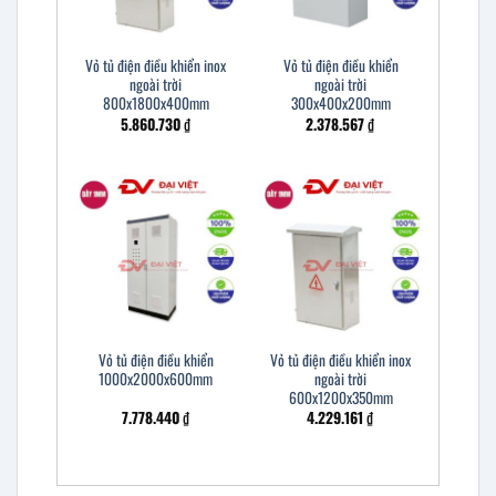
Vỏ tủ điện điều khiển inox
Vỏ tủ điện điều khiển
ngoài trời
ngoài trời
800x1800x400mm
300x400x200mm
5.860.730
₫
2.378.567
₫
Vỏ tủ điện điều khiển
Vỏ tủ điện điều khiển inox
1000x2000x600mm
ngoài trời
600x1200x350mm
7.778.440
₫
4.229.161
₫