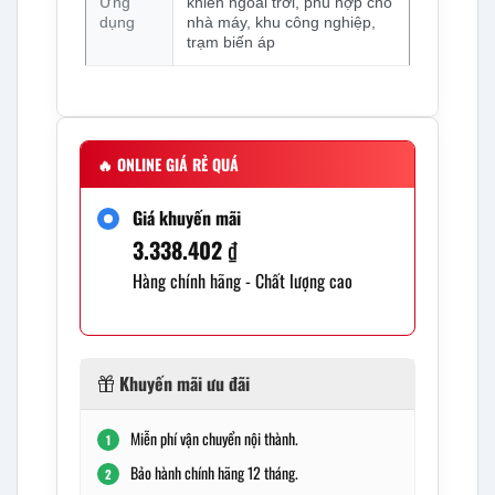
Ứng
khiển ngoài trời, phù hợp cho
dụng
nhà máy, khu công nghiệp,
trạm biến áp
🔥
ONLINE GIÁ RẺ QUÁ
Giá khuyến mãi
3.338.402
₫
Hàng chính hãng - Chất lượng cao
Khuyến mãi ưu đãi
Miễn phí vận chuyển nội thành.
1
Bảo hành chính hãng 12 tháng.
2