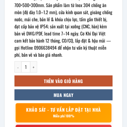
700×500×300mm. Sản phẩm làm từ Inox 304 chống ăn
mòn (độ dày 1.0–1.2 mm), cửa kính quan sát, gioăng chống
nước, mái che, bản lề & khóa chịu lực, tấm gắn thiết bị,
đạt cấp bảo vệ IP54; sản xuất tại xưởng (CNC, hàn) kèm
bản vẽ DWG/PDF, lead time 7–14 ngày. Cơ Khí Đại Việt
cam kết bảo hành 12 tháng, CO/CQ, lắp đặt & hậu mãi —
gọi Hotline 0906638494 để nhận tư vấn kỹ thuật miễn
phí, bản vẽ và báo giá nhanh.
Vỏ tủ điện inox ngoài trời cửa kính 700x500x300mm số lượng
THÊM VÀO GIỎ HÀNG
MUA NGAY
KHẢO SÁT - TƯ VẤN LẮP ĐẶT TẠI NHÀ
Miễn phí 100%