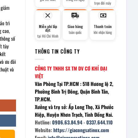
trọn đời máy
à giảm
o trì
Miễn phí lắp
Giao hàng
Thanh toán
g cao,
đặt
toàn quốc
khi nhận hàng
tại Hồ Chí Minh
 thông số
t tùy
THÔNG TIN CÔNG TY
kết
và ưu đãi
CÔNG TY TNHH SX TM DV CƠ KHÍ ĐẠI
thuật và
VIỆT
Văn Phòng Tại TP.HCM : 518 Hương lộ 2,
Phường Bình Trị Đông, Quận Bình Tân,
TP.HCM.
Xưởng và trụ sở: Ấp Long Thọ, Xã Phước
Hiệp, Huyện Nhơn Trạch, Tỉnh Đồng Nai.
Hotline:
0906.63.84.94
-
0337.644.110
Website:
https://giacongsatinox.com
À
Email:
info@giacongsatinox.com