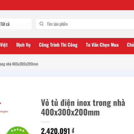
 Việt
Dịch Vụ
Công Trình Thi Công
Tư Vấn Chọn Mua
Chí
 trong nhà 400x300x200mm
Vỏ tủ điện inox trong nhà
400x300x200mm
2.420.091
₫