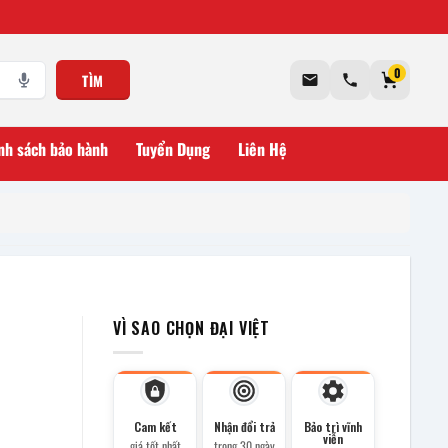
0
TÌM
nh sách bảo hành
Tuyển Dụng
Liên Hệ
VÌ SAO CHỌN ĐẠI VIỆT
Cam kết
Nhận đổi trả
Bảo trì vĩnh
viễn
giá tốt nhất
trong 30 ngày