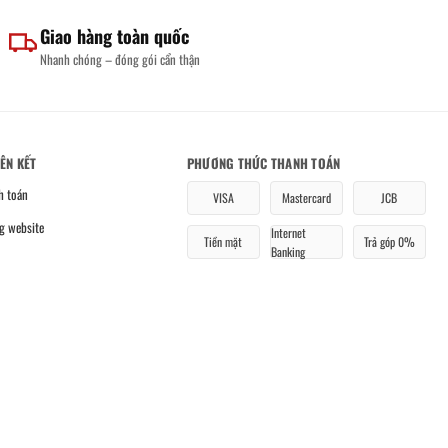
Giao hàng toàn quốc
Nhanh chóng – đóng gói cẩn thận
IÊN KẾT
PHƯƠNG THỨC THANH TOÁN
h toán
VISA
Mastercard
JCB
g website
Internet
Tiền mặt
Trả góp 0%
Banking