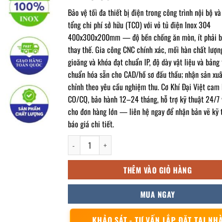
Bảo vệ tối đa thiết bị điện trong công trình nội bộ v
tổng chi phí sở hữu (TCO) với vỏ tủ điện Inox 304
400x300x200mm — độ bền chống ăn mòn, ít phải bả
thay thế. Gia công CNC chính xác, mối hàn chất lượn
gioăng và khóa đạt chuẩn IP, độ dày vật liệu và bảng
chuẩn hóa sẵn cho CAD/hồ sơ đấu thầu; nhận sản xuấ
chỉnh theo yêu cầu nghiệm thu. Cơ Khí Đại Việt cam 
CO/CQ, bảo hành 12–24 tháng, hỗ trợ kỹ thuật 24/7 
cho đơn hàng lớn — liên hệ ngay để nhận bản vẽ kỹ 
báo giá chi tiết.
Vỏ tủ điện inox trong nhà 400x300x200mm số lượng
THÊM VÀO GIỎ HÀNG
MUA NGAY
KHẢO SÁT - TƯ VẤN LẮP ĐẶT TẠI NH