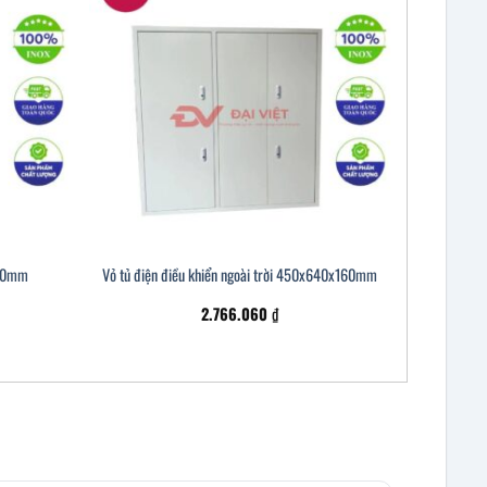
240mm
Vỏ tủ điện điều khiển ngoài trời 450x640x160mm
2.766.060
₫