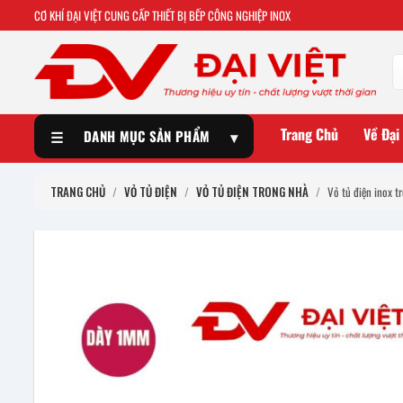
CƠ KHÍ ĐẠI VIỆT CUNG CẤP THIẾT BỊ BẾP CÔNG NGHIỆP INOX
Trang Chủ
Về Đại
☰
DANH MỤC SẢN PHẨM
▾
TRANG CHỦ
/
VỎ TỦ ĐIỆN
/
VỎ TỦ ĐIỆN TRONG NHÀ
/
Vỏ tủ điện inox