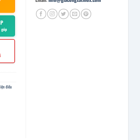
ÓP
ả góp
4
điện điều