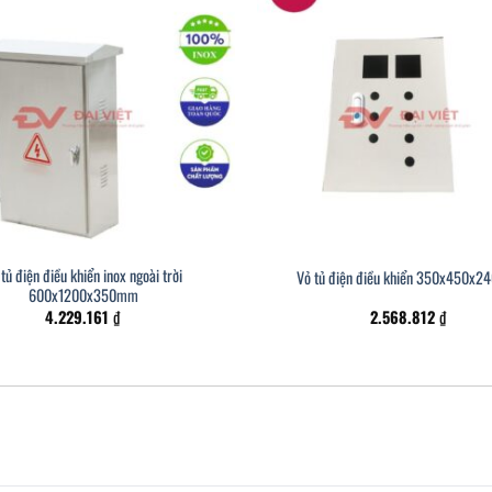
tủ điện điều khiển inox ngoài trời
Vỏ tủ điện điều khiển 350x450x
600x1200x350mm
4.229.161
₫
2.568.812
₫