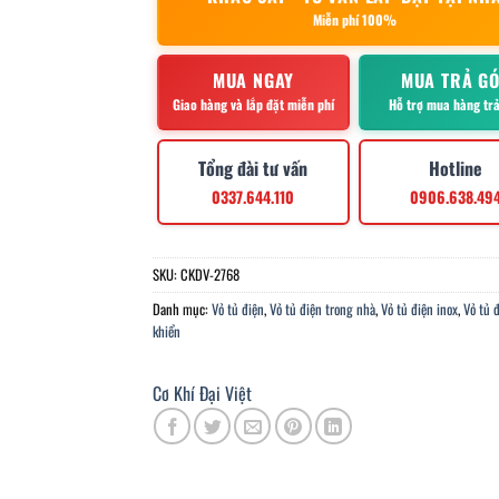
Miễn phí 100%
MUA NGAY
MUA TRẢ G
Giao hàng và lắp đặt miễn phí
Hỗ trợ mua hàng tr
Tổng đài tư vấn
Hotline
0337.644.110
0906.638.49
SKU:
CKDV-2768
Danh mục:
Vỏ tủ điện
,
Vỏ tủ điện trong nhà
,
Vỏ tủ điện inox
,
Vỏ tủ 
khiển
Cơ Khí Đại Việt