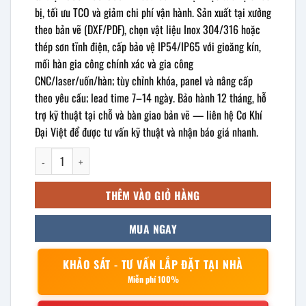
bị, tối ưu TCO và giảm chi phí vận hành. Sản xuất tại xưởng
theo bản vẽ (DXF/PDF), chọn vật liệu Inox 304/316 hoặc
thép sơn tĩnh điện, cấp bảo vệ IP54/IP65 với gioăng kín,
mối hàn gia công chính xác và gia công
CNC/laser/uốn/hàn; tùy chỉnh khóa, panel và nâng cấp
theo yêu cầu; lead time 7–14 ngày. Bảo hành 12 tháng, hỗ
trợ kỹ thuật tại chỗ và bàn giao bản vẽ — liên hệ Cơ Khí
Đại Việt để được tư vấn kỹ thuật và nhận báo giá nhanh.
Vỏ tủ điện ngoài trời 500x400x300mm số lượng
THÊM VÀO GIỎ HÀNG
MUA NGAY
KHẢO SÁT - TƯ VẤN LẮP ĐẶT TẠI NHÀ
Miễn phí 100%