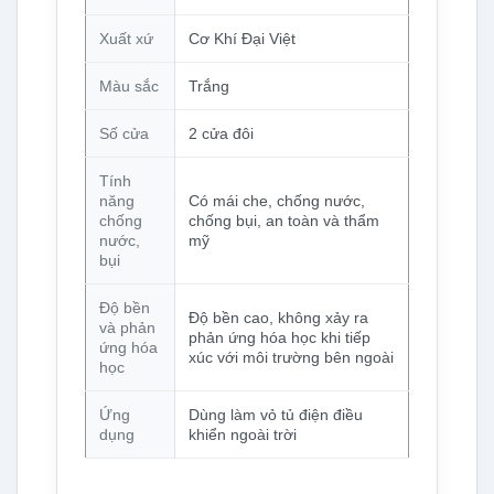
Xuất xứ
Cơ Khí Đại Việt
Màu sắc
Trắng
Số cửa
2 cửa đôi
Tính
năng
Có mái che, chống nước,
chống
chống bụi, an toàn và thẩm
nước,
mỹ
bụi
Độ bền
Độ bền cao, không xảy ra
và phản
phản ứng hóa học khi tiếp
ứng hóa
xúc với môi trường bên ngoài
học
Ứng
Dùng làm vỏ tủ điện điều
dụng
khiển ngoài trời