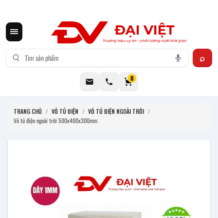
CƠ KHÍ ĐẠI VIỆT CUNG CẤP THIẾT BỊ BẾP CÔNG NGHIỆP INOX
0
TRANG CHỦ
/
VỎ TỦ ĐIỆN
/
VỎ TỦ ĐIỆN NGOÀI TRỜI
/
Vỏ tủ điện ngoài trời 500x400x300mm