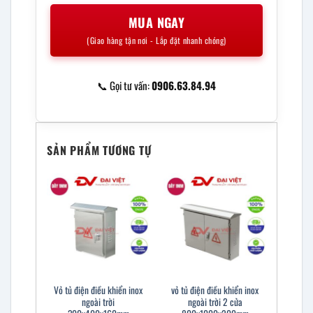
MUA NGAY
(Giao hàng tận nơi - Lắp đặt nhanh chóng)
📞 Gọi tư vấn:
0906.63.84.94
SẢN PHẨM TƯƠNG TỰ
Vỏ tủ điện điều khiển inox
vỏ tủ điện điều khiển inox
ngoài trời
ngoài trời 2 cửa