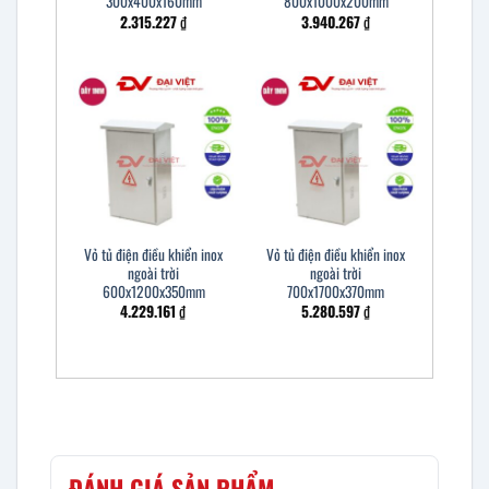
300x400x160mm
800x1000x200mm
2.315.227
₫
3.940.267
₫
Vỏ tủ điện điều khiển inox
Vỏ tủ điện điều khiển inox
ngoài trời
ngoài trời
600x1200x350mm
700x1700x370mm
4.229.161
₫
5.280.597
₫
ĐÁNH GIÁ SẢN PHẨM