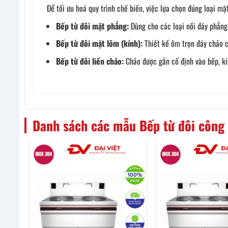
Để tối ưu hoá quy trình chế biến, việc lựa chọn đúng loại m
Bếp từ đôi mặt phẳng:
Dùng cho các loại nồi đáy phẳng
Bếp từ đôi mặt lõm (kính):
Thiết kế ôm trọn đáy chảo c
Bếp từ đôi liền chảo:
Chảo được gắn cố định vào bếp, kí
Danh sách các mẫu Bếp từ đôi công 