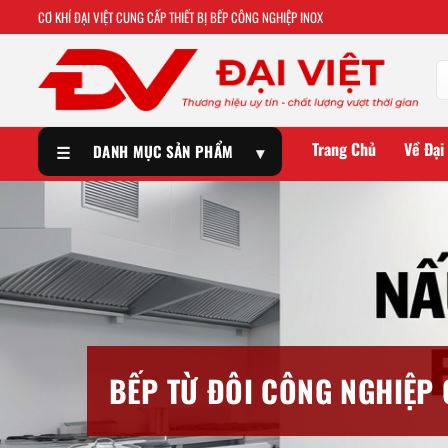
CƠ KHÍ ĐẠI VIỆT CUNG CẤP THIẾT BỊ BẾP CÔNG NGHIỆP INOX
Trang Chủ
Về Đại
☰
DANH MỤC SẢN PHẨM
▾
BẾP TỪ ĐÔI CÔNG NGHIỆP 