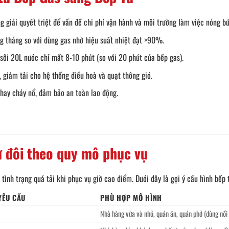
giải quyết triệt để vấn đề chi phí vận hành và môi trường làm việc nóng bức
 tháng so với dùng gas nhờ hiệu suất nhiệt đạt >90%.
sôi 20L nước chỉ mất 8-10 phút (so với 20 phút của bếp gas).
 giảm tải cho hệ thống điều hoà và quạt thông gió.
 hay cháy nổ, đảm bảo an toàn lao động.
 đôi theo quy mô phục vụ
tình trạng quá tải khi phục vụ giờ cao điểm. Dưới đây là gợi ý cấu hình bếp
YÊU CẦU
PHÙ HỢP MÔ HÌNH
Nhà hàng vừa và nhỏ, quán ăn, quán phở (dùng nồi 