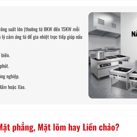
 công suất lớn (thường từ 8KW đến 15KW mỗi
lý cảm ứng từ để gia nhiệt trực tiếp giúp nấu
 biến.
phút.
ông nghiệp.
Hầm hoặc Xào.
 Mặt phẳng, Mặt lõm hay Liền chảo?