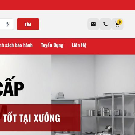
0
TÌM
nh sách bảo hành
Tuyển Dụng
Liên Hệ
 TỐT TẠI XƯỞNG