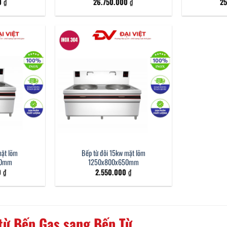
0
₫
26.750.000
₫
2
mặt lõm
Bếp từ đôi 15kw mặt lõm
50mm
1250x800x650mm
0
₫
2.550.000
₫
 từ Bếp Gas sang Bếp Từ