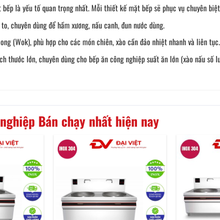
ặt bếp là yếu tố quan trọng nhất. Mỗi thiết kế mặt bếp sẽ phục vụ chuyên b
 to, chuyên dùng để hầm xương, nấu canh, đun nước dùng.
ong (Wok), phù hợp cho các món chiên, xào cần đảo nhiệt nhanh và liên tục.
ch thước lớn, chuyên dùng cho bếp ăn công nghiệp suất ăn lớn (xào nấu số l
nghiệp Bán chạy nhất hiện nay