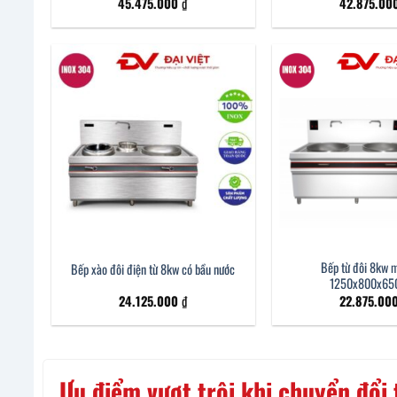
45.475.000
₫
42.875.00
Bếp từ đôi 8kw 
Bếp xào đôi điện từ 8kw có bầu nước
1250x800x6
24.125.000
₫
22.875.00
Ưu điểm vượt trội khi chuyển đổi