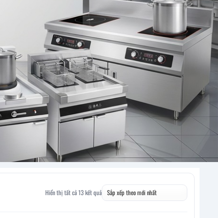
Hiển thị tất cả 13 kết quả
Đã
sắp
xếp