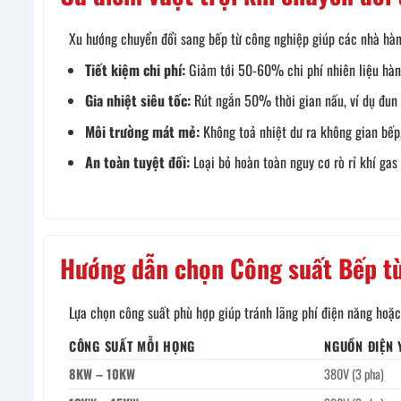
Xu hướng chuyển đổi sang bếp từ công nghiệp giúp các nhà hàng 
Tiết kiệm chi phí:
Giảm tới 50-60% chi phí nhiên liệu hàng
Gia nhiệt siêu tốc:
Rút ngắn 50% thời gian nấu, ví dụ đun 
Môi trường mát mẻ:
Không toả nhiệt dư ra không gian bếp,
An toàn tuyệt đối:
Loại bỏ hoàn toàn nguy cơ rò rỉ khí gas
Hướng dẫn chọn Công suất Bếp từ
Lựa chọn công suất phù hợp giúp tránh lãng phí điện năng hoặc 
CÔNG SUẤT MỖI HỌNG
NGUỒN ĐIỆN 
8KW – 10KW
380V (3 pha)