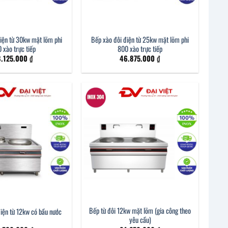
iện từ 30kw mặt lõm phi
Bếp xào đôi điện từ 25kw mặt lõm phi
 xào trực tiếp
800 xào trực tiếp
8.125.000
₫
46.875.000
₫
Bếp từ đôi 12kw mặt lõm (gia công theo
iện từ 12kw có bầu nước
yêu cầu)