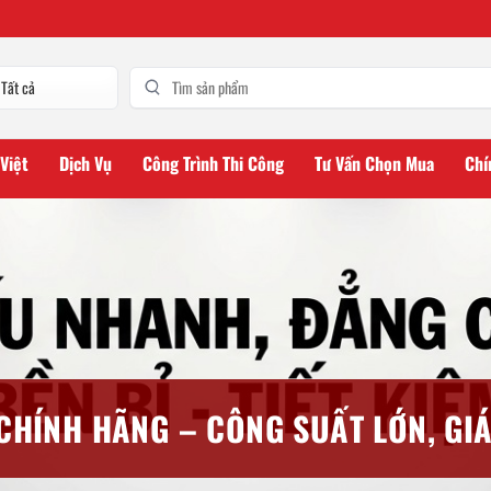
 Việt
Dịch Vụ
Công Trình Thi Công
Tư Vấn Chọn Mua
Chí
CHÍNH HÃNG – CÔNG SUẤT LỚN, GIÁ