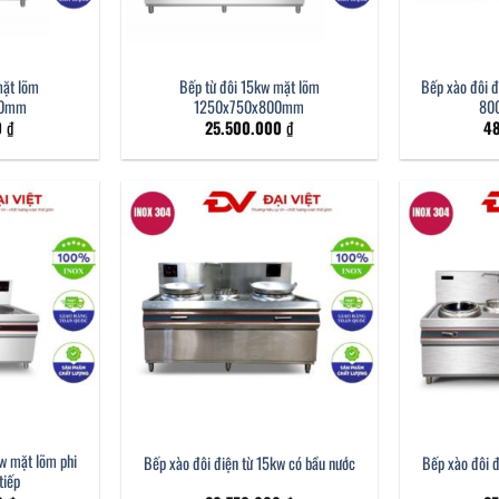
mặt lõm
Bếp từ đôi 15kw mặt lõm
Bếp xào đôi đ
00mm
1250x750x800mm
800
0
₫
25.500.000
₫
4
kw mặt lõm phi
Bếp xào đôi điện từ 15kw có bầu nước
Bếp xào đôi đ
tiếp