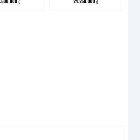
5.500.000
₫
24.250.000
₫