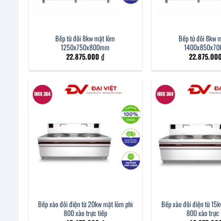
Bếp từ đôi 8kw mặt lõm
Bếp từ đôi 8kw 
1250x750x800mm
1400x850x7
22.875.000
₫
22.875.00
Bếp xào đôi điện từ 20kw mặt lõm phi
Bếp xào đôi điện từ 15
800 xào trực tiếp
800 xào trực 