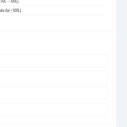
i 50L – 100L).
hảo đại > 100L).