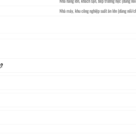
Nhà hàng lớn, khách sạn, bếp trường học (dùng nồ
Nhà máy, khu công nghiệp suất ăn lớn (dùng nồi/c
g?