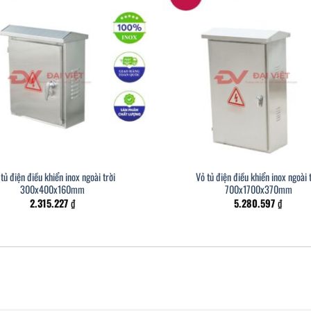
tủ điện điều khiển inox ngoài trời
Vỏ tủ điện điều khiển inox ngoài 
300x400x160mm
700x1700x370mm
2.315.227
₫
5.280.597
₫