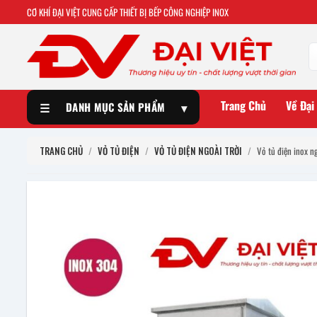
CƠ KHÍ ĐẠI VIỆT CUNG CẤP THIẾT BỊ BẾP CÔNG NGHIỆP INOX
Trang Chủ
Về Đại
☰
DANH MỤC SẢN PHẨM
▾
TRANG CHỦ
/
VỎ TỦ ĐIỆN
/
VỎ TỦ ĐIỆN NGOÀI TRỜI
/
Vỏ tủ điện inox