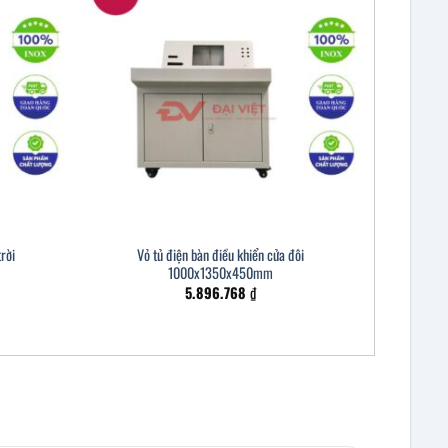
trời
Vỏ tủ điện bàn điều khiển cửa đôi
1000x1350x450mm
5.896.768
₫