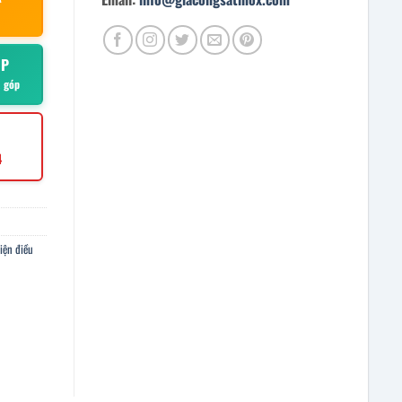
ÓP
ả góp
4
iện điều