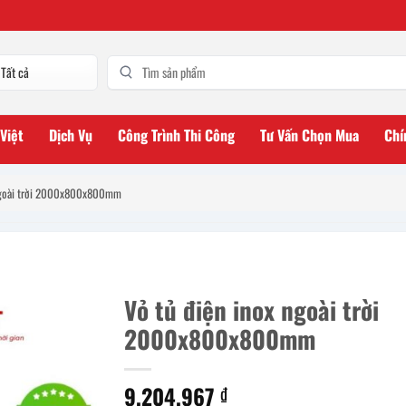
 Việt
Dịch Vụ
Công Trình Thi Công
Tư Vấn Chọn Mua
Chí
 ngoài trời 2000x800x800mm
Vỏ tủ điện inox ngoài trời
2000x800x800mm
9.204.967
₫