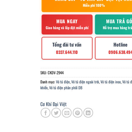
Miễn phí 100%
MUA NGAY
MUA TRẢ G
Giao hàng và lắp đặt miễn phí
Hỗ trợ mua hàng tr
Tổng đài tư vấn
Hotline
0337.644.110
0906.638.49
SKU:
CKDV-2944
Danh mục:
Vỏ tủ điện
,
Vỏ tủ điện ngoài trời
,
Vỏ tủ điện inox
,
Vỏ tủ đ
khiển
,
Vỏ tủ điện phân phối DB
Cơ Khí Đại Việt