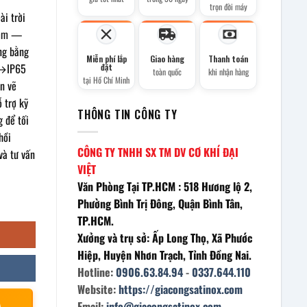
trọn đời máy
ài trời
 mm —
ởng bằng
Miễn phí lắp
Giao hàng
Thanh toán
4→IP65
đặt
toàn quốc
khi nhận hàng
tại Hồ Chí Minh
n vẽ
 trợ kỹ
THÔNG TIN CÔNG TY
g để tối
hồi
CÔNG TY TNHH SX TM DV CƠ KHÍ ĐẠI
và tư vấn
VIỆT
Văn Phòng Tại TP.HCM : 518 Hương lộ 2,
ng
Phường Bình Trị Đông, Quận Bình Tân,
TP.HCM.
Xưởng và trụ sở: Ấp Long Thọ, Xã Phước
Hiệp, Huyện Nhơn Trạch, Tỉnh Đồng Nai.
Hotline:
0906.63.84.94
-
0337.644.110
Website:
https://giacongsatinox.com
À
Email:
info@giacongsatinox.com