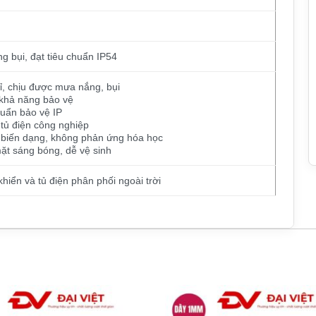
g bụi, đạt tiêu chuẩn IP54
, chịu được mưa nắng, bụi
 khả năng bảo vệ
huẩn bảo vệ IP
 tủ điện công nghiệp
g biến dạng, không phản ứng hóa học
ặt sáng bóng, dễ vệ sinh
hiển và tủ điện phân phối ngoài trời