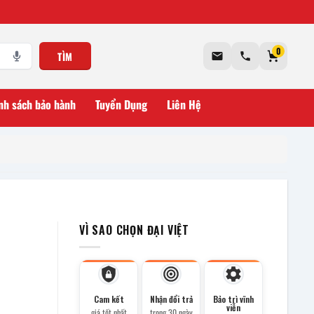
0
TÌM
nh sách bảo hành
Tuyển Dụng
Liên Hệ
VÌ SAO CHỌN ĐẠI VIỆT
Cam kết
Nhận đổi trả
Bảo trì vĩnh
viễn
giá tốt nhất
trong 30 ngày