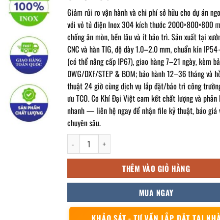
Giảm rủi ro vận hành và chi phí sở hữu cho dự án ngo
với vỏ tủ điện Inox 304 kích thước 2000×800×800
chống ăn mòn, bền lâu và ít bảo trì. Sản xuất tại xư
CNC và hàn TIG, độ dày 1.0–2.0 mm, chuẩn kín IP5
(có thể nâng cấp IP67), giao hàng 7–21 ngày, kèm bả
DWG/DXF/STEP & BOM; bảo hành 12–36 tháng và hỗ
thuật 24 giờ cùng dịch vụ lắp đặt/bảo trì công trườn
ưu TCO. Cơ Khí Đại Việt cam kết chất lượng và phản 
nhanh — liên hệ ngay để nhận file kỹ thuật, báo giá 
chuyên sâu.
Vỏ tủ điện inox ngoài trời 2000x800x800mm số lượ
THÊM VÀO GIỎ HÀNG
MUA NGAY
KHẢO SÁT - TƯ VẤN LẮP ĐẶT TẠI NH