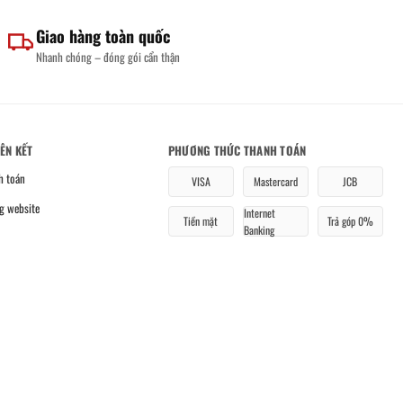
Giao hàng toàn quốc
Nhanh chóng – đóng gói cẩn thận
IÊN KẾT
PHƯƠNG THỨC THANH TOÁN
h toán
VISA
Mastercard
JCB
g website
Internet
Tiền mặt
Trả góp 0%
Banking